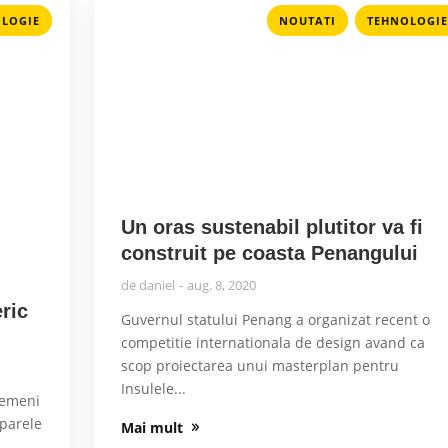
,
LOGIE
NOUTATI
TEHNOLOGIE
Un oras sustenabil plutitor va fi
construit pe coasta Penangului
de
daniel
aug. 8, 2020
eric
Guvernul statului Penang a organizat recent o
competitie internationala de design avand ca
scop proiectarea unui masterplan pentru
Insulele...
 gemeni
iparele
Mai mult