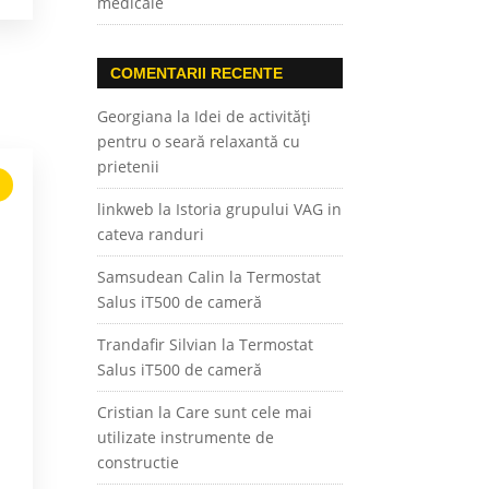
medicale
COMENTARII RECENTE
Georgiana
la
Idei de activități
pentru o seară relaxantă cu
prietenii
linkweb
la
Istoria grupului VAG in
cateva randuri
Samsudean Calin
la
Termostat
Salus iT500 de cameră
Trandafir Silvian
la
Termostat
Salus iT500 de cameră
Cristian
la
Care sunt cele mai
utilizate instrumente de
constructie