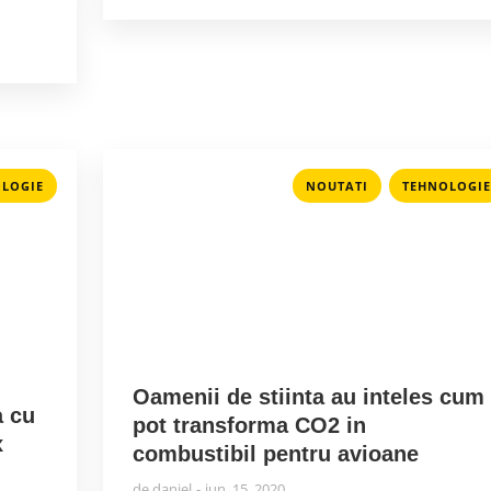
,
LOGIE
NOUTATI
TEHNOLOGIE
Oamenii de stiinta au inteles cum
a cu
pot transforma CO2 in
x
combustibil pentru avioane
de
daniel
iun. 15, 2020