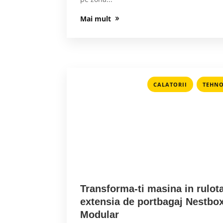
Mai mult
,
CALATORII
TEHNO
Transforma-ti masina in rulot
extensia de portbagaj Nestbo
Modular