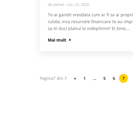
de
daniel
iun. 22, 2020
Te-ai gandit vreodata cum ar fi sa ai propri
rulota, insa resursele financiare te-au imp
sa iti duci planul la indeplinire? Ei bine,...
Mai mult
Pagina7 din 7
«
1
…
5
6
7