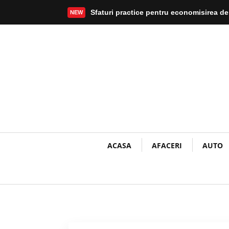
Sfaturi practice pentru economisirea de
NEW
Mai mult
ACASA
AFACERI
AUTO