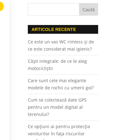
ARTICOLE RECENTE
Ce este un vas WC rimless și de
ce este considerat mai igienic?
Căști integrale: de ce le aleg
motocicliștii
Care sunt cele mai elegante
modele de rochii cu umerii goi?
Cum se colectează date GPS
pentru un model digital al
terenului?
Ce opțiuni ai pentru protecția
veniturilor în fața riscurilor