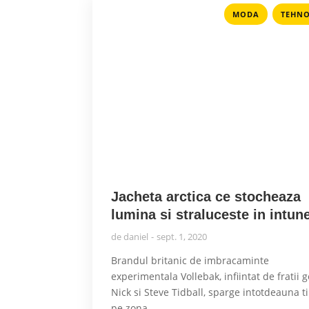
,
MODA
TEHNO
Jacheta arctica ce stocheaza
lumina si straluceste in intun
de
daniel
sept. 1, 2020
Brandul britanic de imbracaminte
experimentala Vollebak, infiintat de fratii
Nick si Steve Tidball, sparge intotdeauna t
pe zona...