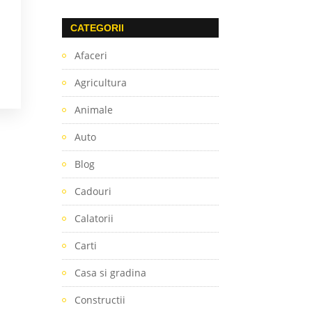
CATEGORII
.
Afaceri
Agricultura
Animale
Auto
Blog
Cadouri
Calatorii
Carti
Casa si gradina
Constructii