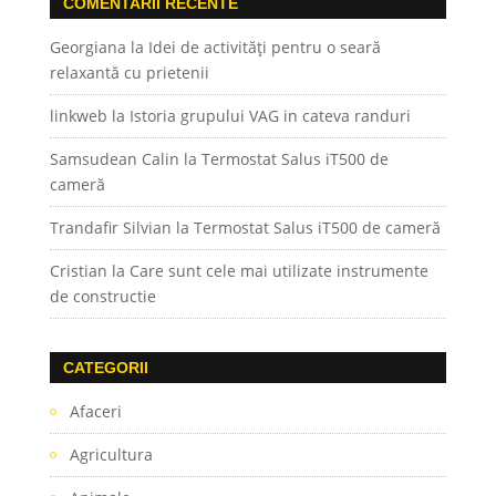
COMENTARII RECENTE
Georgiana
la
Idei de activități pentru o seară
relaxantă cu prietenii
linkweb
la
Istoria grupului VAG in cateva randuri
Samsudean Calin
la
Termostat Salus iT500 de
cameră
Trandafir Silvian
la
Termostat Salus iT500 de cameră
Cristian
la
Care sunt cele mai utilizate instrumente
de constructie
CATEGORII
Afaceri
Agricultura