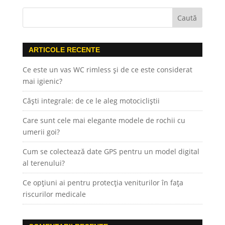
ARTICOLE RECENTE
Ce este un vas WC rimless și de ce este considerat
mai igienic?
Căști integrale: de ce le aleg motocicliștii
Care sunt cele mai elegante modele de rochii cu
umerii goi?
Cum se colectează date GPS pentru un model digital
al terenului?
Ce opțiuni ai pentru protecția veniturilor în fața
riscurilor medicale