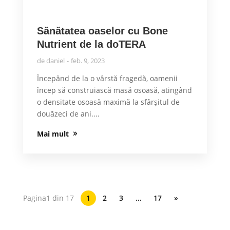
Sănătatea oaselor cu Bone
Nutrient de la doTERA
de
daniel
feb. 9, 2023
Începând de la o vârstă fragedă, oamenii
încep să construiască masă osoasă, atingând
o densitate osoasă maximă la sfârșitul de
douăzeci de ani....
Mai mult
Pagina1 din 17
1
2
3
…
17
»