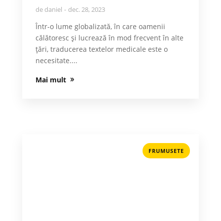
de
daniel
dec. 28, 2023
Într-o lume globalizată, în care oamenii
călătoresc și lucrează în mod frecvent în alte
țări, traducerea textelor medicale este o
necesitate....
Mai mult
FRUMUSETE