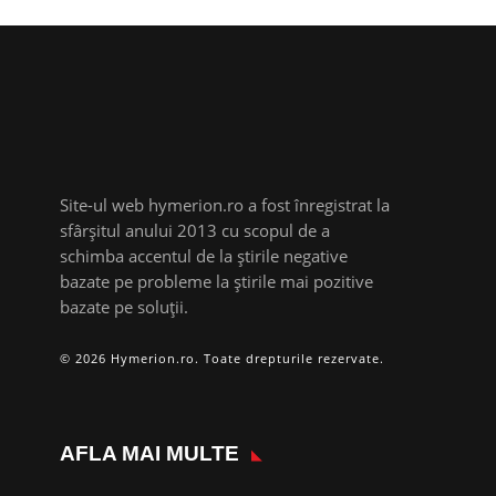
Site-ul web hymerion.ro a fost înregistrat la
sfârșitul anului 2013 cu scopul de a
schimba accentul de la știrile negative
bazate pe probleme la știrile mai pozitive
bazate pe soluții.
© 2026 Hymerion.ro. Toate drepturile rezervate.
AFLA MAI MULTE