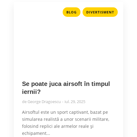
,
BLOG
DIVERTISMENT
Se poate juca airsoft în timpul
iernii?
de
George Dragoescu
iul. 29, 2025
Airsoftul este un sport captivant, bazat pe
simularea realistă a unor scenarii militare,
folosind replici ale armelor reale și
echipament...