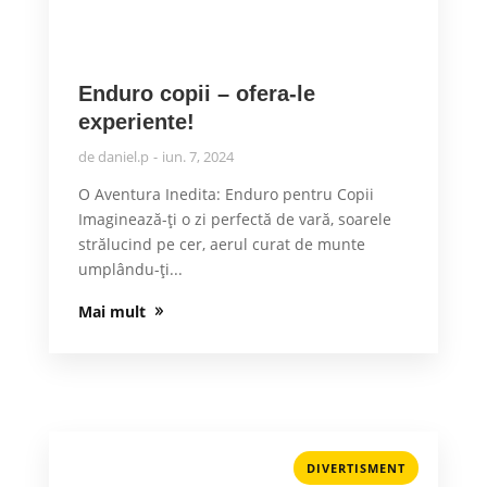
Enduro copii – ofera-le
experiente!
de
daniel.p
iun. 7, 2024
O Aventura Inedita: Enduro pentru Copii
Imaginează-ți o zi perfectă de vară, soarele
strălucind pe cer, aerul curat de munte
umplându-ți...
Mai mult
DIVERTISMENT