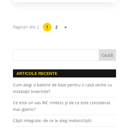
Pagina1 din 2
1
2
»
ARTICOLE RECENTE
Cum alegi o baterie de baie pentru o casă veche cu
instalații învechite?
Ce este un vas WC rimless și de ce este considerat
mai igienic?
Căști integrale: de ce le aleg motocicliștii