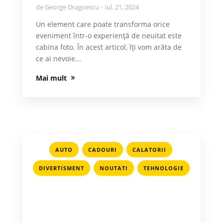
de
George Dragoescu
iul. 21, 2024
Un element care poate transforma orice
eveniment într-o experiență de neuitat este
cabina foto. În acest articol, îți vom arăta de
ce ai nevoie...
Mai mult
,
,
,
AUTO
CADOURI
CALATORII
,
,
DIVERTISMENT
NOUTATI
TEHNOLOGIE