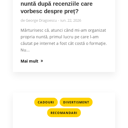
nuntă după recenziile care
vorbesc despre preț?
de
George Dragoescu
iun. 22, 2026
Mărturisesc că, atunci când mi-am organizat
propria nuntă, primul lucru pe care l-am
căutat pe internet a fost cât costă o formație.
Nu...
Mai mult
,
,
CADOURI
DIVERTISMENT
RECOMANDARI