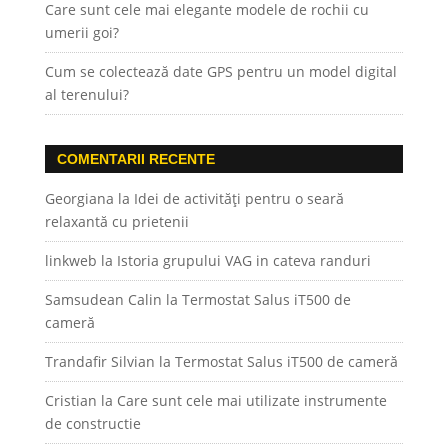
Care sunt cele mai elegante modele de rochii cu
umerii goi?
Cum se colectează date GPS pentru un model digital
al terenului?
COMENTARII RECENTE
Georgiana
la
Idei de activități pentru o seară
relaxantă cu prietenii
linkweb
la
Istoria grupului VAG in cateva randuri
Samsudean Calin
la
Termostat Salus iT500 de
cameră
Trandafir Silvian
la
Termostat Salus iT500 de cameră
Cristian
la
Care sunt cele mai utilizate instrumente
de constructie