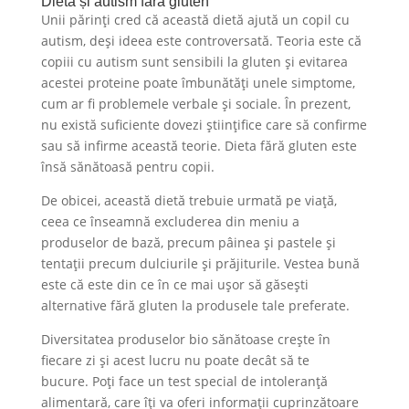
Dieta și autism fără gluten
Unii părinți cred că această dietă ajută un copil cu
autism, deși ideea este controversată. Teoria este că
copiii cu autism sunt sensibili la gluten și evitarea
acestei proteine ​​poate îmbunătăți unele simptome,
cum ar fi problemele verbale și sociale. În prezent,
nu există suficiente dovezi științifice care să confirme
sau să infirme această teorie. Dieta fără gluten este
însă sănătoasă pentru copii.
De obicei, această dietă trebuie urmată pe viață,
ceea ce înseamnă excluderea din meniu a
produselor de bază, precum pâinea și pastele și
tentații precum dulciurile și prăjiturile. Vestea bună
este că este din ce în ce mai ușor să găsești
alternative fără gluten la produsele tale preferate.
Diversitatea produselor bio sănătoase crește în
fiecare zi și acest lucru nu poate decât să te
bucure. Poți face un test special de intoleranță
alimentară, care îți va oferi informații cuprinzătoare