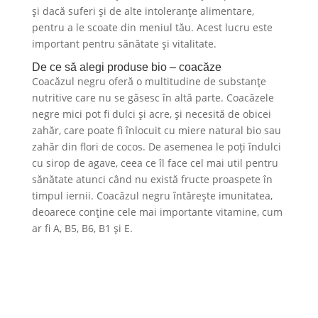
și dacă suferi și de alte intoleranțe alimentare,
pentru a le scoate din meniul tău. Acest lucru este
important pentru sănătate și vitalitate.
De ce să alegi produse bio – coacăze
Coacăzul negru oferă o multitudine de substanțe
nutritive care nu se găsesc în altă parte. Coacăzele
negre mici pot fi dulci și acre, și necesită de obicei
zahăr, care poate fi înlocuit cu miere natural bio sau
zahăr din flori de cocos. De asemenea le poți îndulci
cu sirop de agave, ceea ce îl face cel mai util pentru
sănătate atunci când nu există fructe proaspete în
timpul iernii. Coacăzul negru întărește imunitatea,
deoarece conține cele mai importante vitamine, cum
ar fi A, B5, B6, B1 și E.