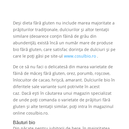
Deși dieta fără gluten nu include marea majoritate a
prăjiturilor tradiționale, dulciurilor și altor tentații
similare (deoarece conțin făină de grâu din
abundență), există încă un număr mare de produse
bio fără gluten, care satisfac dorința de dulciuri și pe
care le poți găsi pe site-ul
www.cosulbio.ro
.
De ce să nu faci o delicatesă din marea varietate de
făină de măceș fără gluten, orez, porumb, roșcove,
înlocuitor de cacao, hrișcă, amarant. Dulciurile bio în
diferitele sale variante sunt potrivite în acest
caz. Dacă ești în căutarea unui magazin specializat
de unde poți comanda o varietate de prăjituri fără
gluten și alte tentații similar, poți intra în magazinul
online cosulbio.ro.
Băuturi bio
Din păcate pentru iubitorii de bere, în majoritatea