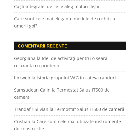
Căști integrale: de ce le aleg motocicliștii
Care sunt cele mai elegante modele de rochii cu
umerii goi?
COMENTARII RECENTE
Georgiana
la
Idei de activități pentru o seară
relaxantă cu prietenii
linkweb
la
Istoria grupului VAG in cateva randuri
Samsudean Calin
la
Termostat Salus iT500 de
cameră
Trandafir Silvian
la
Termostat Salus iT500 de cameră
Cristian
la
Care sunt cele mai utilizate instrumente
de constructie