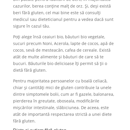
cazurilor, berea conține malț de orz. Și, deși există
beri fără gluten, cel mai bine este să consulți
medicul sau dieteticianul pentru a vedea dacă sunt
sigure în cazul tău.
Poți alege însă ceaiuri bio, băuturi bio vegetale,
sucuri precum Noni, Acerola, lapte de cocos, apă de
cocos, sevă de mesteacăn, cafea de cereale. Există
atât de multe alimente și băuturi de care să te
bucuri. Băuturile bio delicioase îți permit să ții o
dietă fără gluten.
Pentru majoritatea persoanelor cu boală celiacă,
chiar și cantități mici de gluten contribuie la unele
dintre simptomele bolii, cum ar fi gazele, balonarea,
pierderea în greutate, oboseala, modificările
mișcărilor intestinale, slăbiciunea. De aceea, este
atât de importantă respectarea strictă a unei diete
fără gluten.