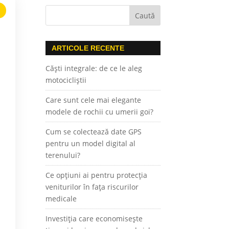
ARTICOLE RECENTE
Căști integrale: de ce le aleg
motocicliștii
Care sunt cele mai elegante
modele de rochii cu umerii goi?
Cum se colectează date GPS
pentru un model digital al
terenului?
Ce opțiuni ai pentru protecția
veniturilor în fața riscurilor
medicale
Investiția care economisește