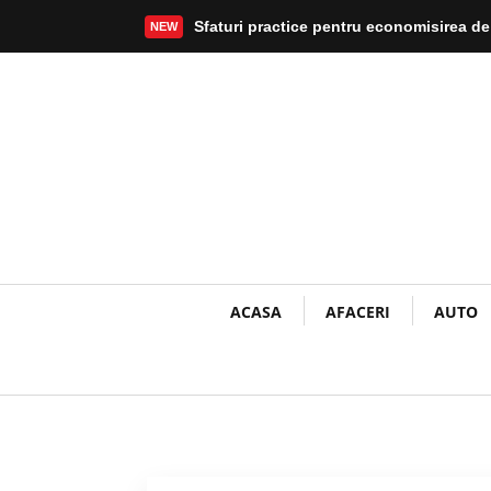
Sfaturi practice pentru economisirea de
NEW
Mai mult
ACASA
AFACERI
AUTO