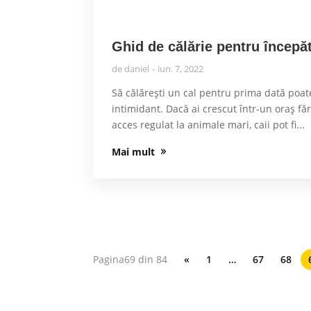
Ghid de călărie pentru începăt
de
daniel
iun. 7, 2022
Să călărești un cal pentru prima dată poate
intimidant. Dacă ai crescut într-un oraș fă
acces regulat la animale mari, caii pot fi...
Mai mult
Pagina69 din 84
«
1
…
67
68