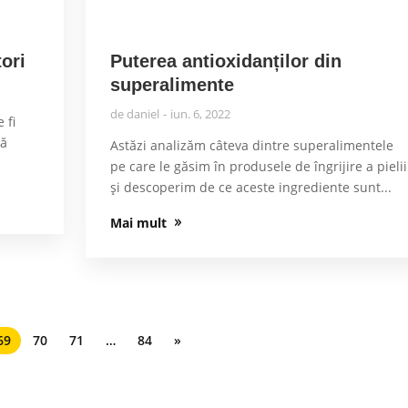
ori
Puterea antioxidanților din
superalimente
de
daniel
iun. 6, 2022
 fi
ră
Astăzi analizăm câteva dintre superalimentele
pe care le găsim în produsele de îngrijire a pielii
și descoperim de ce aceste ingrediente sunt...
Mai mult
69
70
71
…
84
»