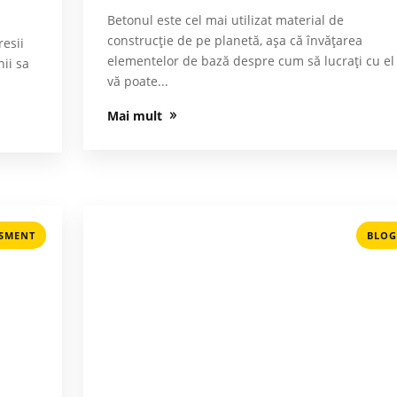
Betonul este cel mai utilizat material de
construcție de pe planetă, așa că învățarea
resii
elementelor de bază despre cum să lucraţi cu el
nii sa
vă poate...
Mai mult
ISMENT
BLOG