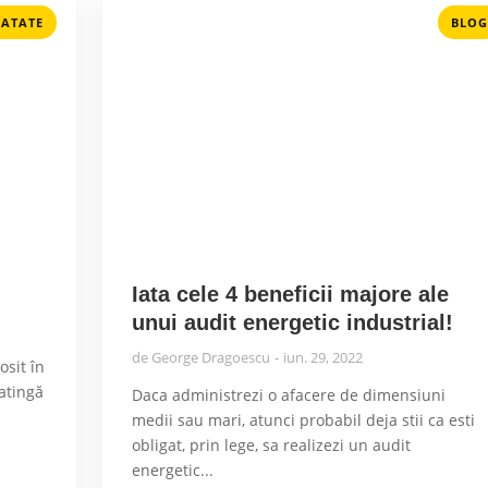
ATATE
BLOG
Iata cele 4 beneficii majore ale
unui audit energetic industrial!
de
George Dragoescu
iun. 29, 2022
osit în
 atingă
Daca administrezi o afacere de dimensiuni
medii sau mari, atunci probabil deja stii ca esti
obligat, prin lege, sa realizezi un audit
energetic...