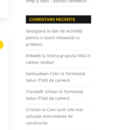
timp și bani – panoul sandwich
COMENTARII RECENTE
Georgiana
la
Idei de activități
pentru o seară relaxantă cu
prietenii
linkweb
la
Istoria grupului VAG in
cateva randuri
Samsudean Calin
la
Termostat
Salus iT500 de cameră
Trandafir Silvian
la
Termostat
Salus iT500 de cameră
Cristian
la
Care sunt cele mai
utilizate instrumente de
constructie