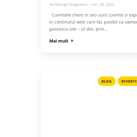
de
George Dragoescu
iun. 28, 2022
Cuvintele cheie in seo sunt cuvinte si exp
in continutul web care fac posibil ca oame
gaseasca site – ul dvs. prin...
Mai mult
,
BLOG
DIVERT