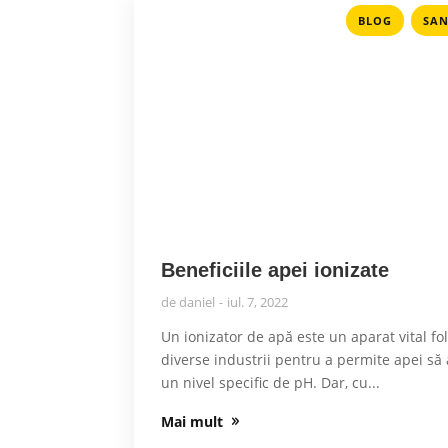
,
BLOG
SAN
Beneficiile apei ionizate
de
daniel
iul. 7, 2022
Un ionizator de apă este un aparat vital fol
diverse industrii pentru a permite apei să
un nivel specific de pH. Dar, cu...
Mai mult