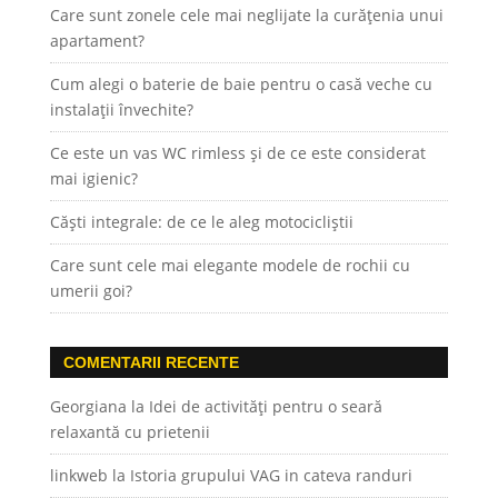
Care sunt zonele cele mai neglijate la curățenia unui
apartament?
Cum alegi o baterie de baie pentru o casă veche cu
instalații învechite?
Ce este un vas WC rimless și de ce este considerat
mai igienic?
Căști integrale: de ce le aleg motocicliștii
Care sunt cele mai elegante modele de rochii cu
umerii goi?
COMENTARII RECENTE
Georgiana
la
Idei de activități pentru o seară
relaxantă cu prietenii
linkweb
la
Istoria grupului VAG in cateva randuri