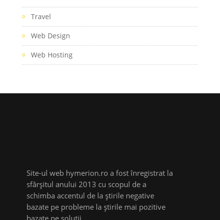
Travel
Web Design
Web Hosting
Site-ul web hymerion.ro a fost înregistrat la
sfârșitul anului 2013 cu scopul de a
schimba accentul de la știrile negative
bazate pe probleme la știrile mai pozitive
bazate pe soluții.