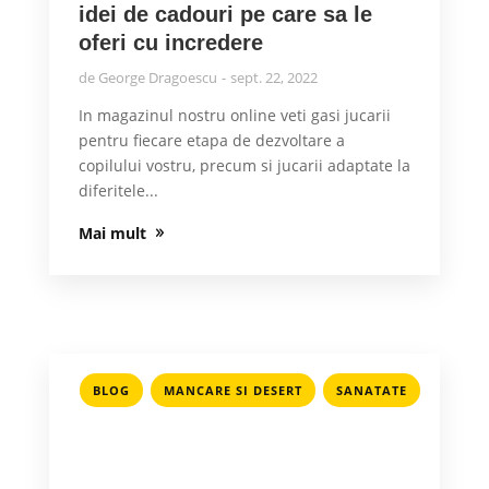
idei de cadouri pe care sa le
oferi cu incredere
de
George Dragoescu
sept. 22, 2022
In magazinul nostru online veti gasi jucarii
pentru fiecare etapa de dezvoltare a
copilului vostru, precum si jucarii adaptate la
diferitele...
Mai mult
,
,
BLOG
MANCARE SI DESERT
SANATATE