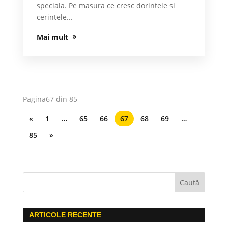
speciala. Pe masura ce cresc dorintele si
cerintele...
Mai mult
Pagina67 din 85
«
1
…
65
66
67
68
69
…
85
»
ARTICOLE RECENTE