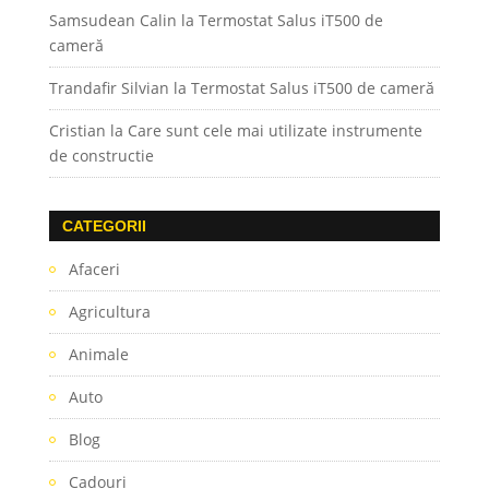
Samsudean Calin
la
Termostat Salus iT500 de
cameră
Trandafir Silvian
la
Termostat Salus iT500 de cameră
Cristian
la
Care sunt cele mai utilizate instrumente
de constructie
CATEGORII
Afaceri
Agricultura
Animale
Auto
Blog
Cadouri