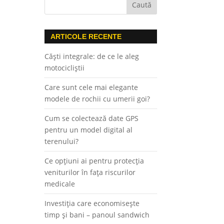
ARTICOLE RECENTE
Căști integrale: de ce le aleg
motocicliștii
Care sunt cele mai elegante
modele de rochii cu umerii goi?
Cum se colectează date GPS
pentru un model digital al
terenului?
Ce opțiuni ai pentru protecția
veniturilor în fața riscurilor
medicale
Investiția care economisește
timp și bani – panoul sandwich