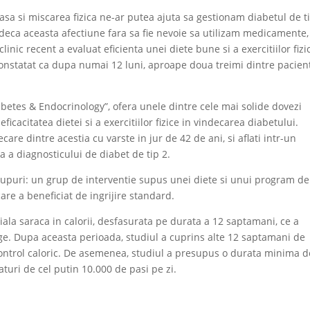
asa si miscarea fizica ne-ar putea ajuta sa gestionam diabetul de ti
ndeca aceasta afectiune fara sa fie nevoie sa utilizam medicamente,
inic recent a evaluat eficienta unei diete bune si a exercitiilor fizi
constatat ca dupa numai 12 luni, aproape doua treimi dintre pacien
abetes & Endocrinology”, ofera unele dintre cele mai solide dovezi
cacitatea dietei si a exercitiilor fizice in vindecarea diabetului.
ecare dintre acestia cu varste in jur de 42 de ani, si aflati intr-un
la a diagnosticului de diabet de tip 2.
 grupuri: un grup de interventie supus unei diete si unui program de
 care a beneficiat de ingrijire standard.
tiala saraca in calorii, desfasurata pe durata a 12 saptamani, ce a
e. Dupa aceasta perioada, studiul a cuprins alte 12 saptamani de
control caloric. De asemenea, studiul a presupus o durata minima d
aturi de cel putin 10.000 de pasi pe zi.