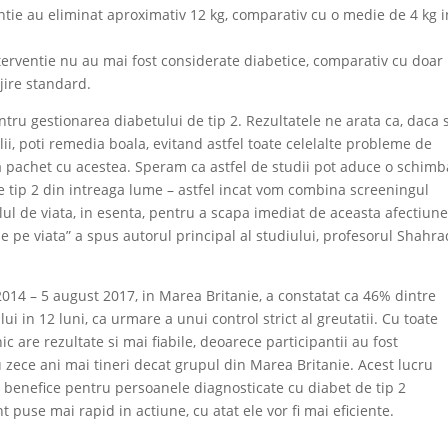
entie au eliminat aproximativ 12 kg, comparativ cu o medie de 4 kg i
terventie nu au mai fost considerate diabetice, comparativ cu doar
jire standard.
tru gestionarea diabetului de tip 2. Rezultatele ne arata ca, daca 
lii, poti remedia boala, evitand astfel toate celelalte probleme de
e la pachet cu acestea. Speram ca astfel de studii pot aduce o schim
e tip 2 din intreaga lume – astfel incat vom combina screeningul
ilul de viata, in esenta, pentru a scapa imediat de aceasta afectiune
e pe viata” a spus autorul principal al studiului, profesorul Shahra
 2014 – 5 august 2017, in Marea Britanie, a constatat ca 46% dintre
i in 12 luni, ca urmare a unui control strict al greutatii. Cu toate
ic are rezultate si mai fiabile, deoarece participantii au fost
cu zece ani mai tineri decat grupul din Marea Britanie. Acest lucru
unt benefice pentru persoanele diagnosticate cu diabet de tip 2
nt puse mai rapid in actiune, cu atat ele vor fi mai eficiente.