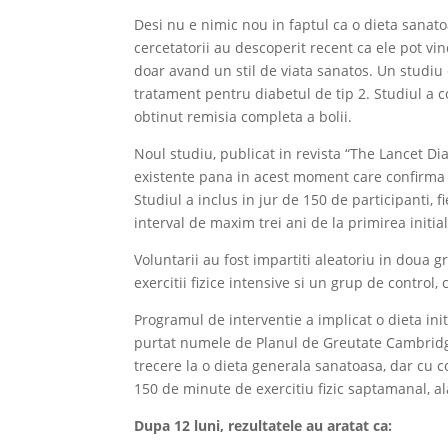
Desi nu e nimic nou in faptul ca o dieta sanato
cercetatorii au descoperit recent ca ele pot vi
doar avand un stil de viata sanatos. Un studiu cl
tratament pentru diabetul de tip 2. Studiul a 
obtinut remisia completa a bolii.
Noul studiu, publicat in revista “The Lancet Di
existente pana in acest moment care confirma efi
Studiul a inclus in jur de 150 de participanti, fi
interval de maxim trei ani de la primirea initia
Voluntarii au fost impartiti aleatoriu in doua
exercitii fizice intensive si un grup de control,
Programul de interventie a implicat o dieta ini
purtat numele de Planul de Greutate Cambridg
trecere la o dieta generala sanatoasa, dar cu 
150 de minute de exercitiu fizic saptamanal, al
Dupa 12 luni, rezultatele au aratat ca: