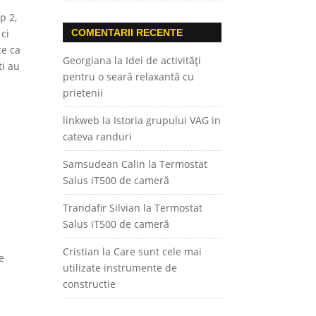
p 2,
COMENTARII RECENTE
 ci
ce ca
Georgiana
la
Idei de activități
ti au
pentru o seară relaxantă cu
prietenii
linkweb
la
Istoria grupului VAG in
cateva randuri
Samsudean Calin
la
Termostat
Salus iT500 de cameră
Trandafir Silvian
la
Termostat
Salus iT500 de cameră
Cristian
la
Care sunt cele mai
e
utilizate instrumente de
constructie