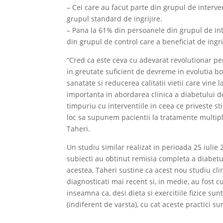
– Cei care au facut parte din grupul de interv
grupul standard de ingrijire.
– Pana la 61% din persoanele din grupul de in
din grupul de control care a beneficiat de ingri
“Cred ca este ceva cu adevarat revolutionar pen
in greutate suficient de devreme in evolutia bo
sanatate si reducerea calitatii vietii care vin
importanta in abordarea clinica a diabetului d
timpuriu cu interventiile in ceea ce priveste st
loc sa supunem pacientii la tratamente multipl
Taheri.
Un studiu similar realizat in perioada 25 iulie
subiecti au obtinut remisia completa a diabetulu
acestea, Taheri sustine ca acest nou studiu clin
diagnosticati mai recent si, in medie, au fost 
inseamna ca, desi dieta si exercitiile fizice s
(indiferent de varsta), cu cat aceste practici su