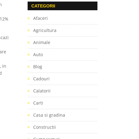
n
CATEGORII
Afaceri
 12%
Agricultura
scazi
Animale
bare
Auto
, in
Blog
d
Cadouri
Calatorii
Carti
Casa si gradina
Constructii