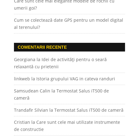
Care sunt cele mai elegante modele de rochii cu
umerii goi?
Cum se colectează date GPS pentru un model digital
al terenului?
COMENTARII RECENTE
Georgiana
la
Idei de activități pentru o seară
relaxantă cu prietenii
linkweb
la
Istoria grupului VAG in cateva randuri
Samsudean Calin
la
Termostat Salus iT500 de
cameră
Trandafir Silvian
la
Termostat Salus iT500 de cameră
Cristian
la
Care sunt cele mai utilizate instrumente
de constructie