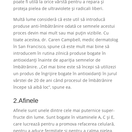
poate fi utilă la orice vârstă pentru a repara și
proteja pielea de ultraviolete și radicali liberi.
Multă lume consideră că este util să introducă
produse anti-îmbătrânire odată ce semnele acestui
proces devin mai mult sau mai puțin vizibile. Cu
toate acestea, dr. Caren Campbell, medic dermatolog
în San Francisco, spune că este mult mai bine să
introducem în rutina zilnică produse bogate în
antioxidanți înainte de apariția semnelor de
îmbătrânire. „Cel mai bine este să începi să utilizezi
un produs de îngrijire bogate în antioxidanți în jurul
vârstei de 20 de ani când procesul de îmbătrânire
începe să aibă loc”, spune ea.
2.Afinele
Afinele sunt unele dintre cele mai puternice super-
fructe din lume. Sunt bogate în vitaminele A, C și E,
care lucrează pentru a promova refacerea celulară,
pentru a aduce fermitate și pentru a calma pielea.