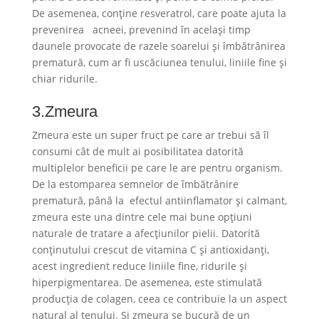
De asemenea, conține resveratrol, care poate ajuta la
prevenirea acneei, prevenind în același timp
daunele provocate de razele soarelui și îmbătrânirea
prematură, cum ar fi uscăciunea tenului, liniile fine și
chiar ridurile.
3.Zmeura
Zmeura este un super fruct pe care ar trebui să îl
consumi cât de mult ai posibilitatea datorită
multiplelor beneficii pe care le are pentru organism.
De la estomparea semnelor de îmbătrânire
prematură, până la efectul antiinflamator și calmant,
zmeura este una dintre cele mai bune opțiuni
naturale de tratare a afecțiunilor pielii. Datorită
conținutului crescut de vitamina C și antioxidanți,
acest ingredient reduce liniile fine, ridurile și
hiperpigmentarea. De asemenea, este stimulată
producția de colagen, ceea ce contribuie la un aspect
natural al tenului. Și zmeura se bucură de un