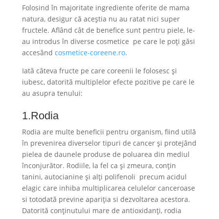
Folosind în majoritate ingrediente oferite de mama
natura, desigur că aceștia nu au ratat nici super
fructele. Aflând cât de benefice sunt pentru piele, le-
au introdus în diverse cosmetice pe care le poți găsi
accesând
cosmetice-coreene.ro
.
Iată câteva fructe pe care coreenii le folosesc și
iubesc, datorită multiplelor efecte pozitive pe care le
au asupra tenului:
1.Rodia
Rodia are multe beneficii pentru organism, fiind utilă
în prevenirea diverselor tipuri de cancer și protejând
pielea de daunele produse de poluarea din mediul
înconjurător. Rodiile, la fel ca și zmeura, conțin
tanini, autocianine și alți polifenoli precum acidul
elagic care inhiba multiplicarea celulelor canceroase
si totodată previne apariția si dezvoltarea acestora.
Datorită conținutului mare de antioxidanți, rodia