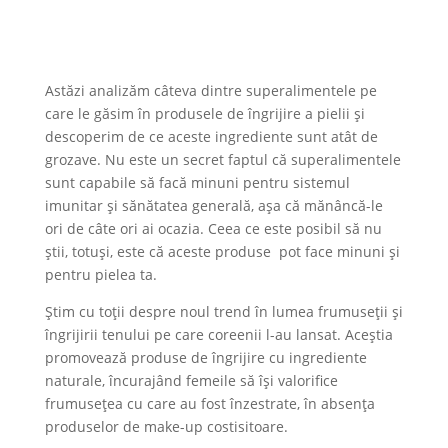
Astăzi analizăm câteva dintre superalimentele pe
care le găsim în produsele de îngrijire a pielii și
descoperim de ce aceste ingrediente sunt atât de
grozave. Nu este un secret faptul că superalimentele
sunt capabile să facă minuni pentru sistemul
imunitar și sănătatea generală, așa că mănâncă-le
ori de câte ori ai ocazia. Ceea ce este posibil să nu
știi, totuși, este că aceste produse pot face minuni și
pentru pielea ta.
Știm cu toții despre noul trend în lumea frumuseții și
îngrijirii tenului pe care coreenii l-au lansat. Aceștia
promovează produse de îngrijire cu ingrediente
naturale, încurajând femeile să își valorifice
frumusețea cu care au fost înzestrate, în absența
produselor de make-up costisitoare.