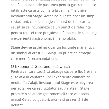
se află un loc unde pasiunea pentru gastronomie se
întâlnește cu arta culinară la cel mai înalt nivel –
Restaurantul Stage. Acest loc nu este doar un simplu
restaurant, ci o destinație culinară de top, care a
reușit să se încununeze ca un punct de referință
pentru toți cei care prețuiesc mâncarea de calitate și
o experiență gastronomică memorabilă.
Stage devine astfel nu doar un loc unde mănânci, ci
un simbol al orașului Galați, un punct de atracție
care merită recomandat oricui.
O Experiență Gastronomică Unică
Pentru cei care caută să adauge savoare fiecărei zile
și se află în căutarea unei experiențe culinare de
neuitat în Galați, Restaurantul Stage este alegerea
perfectă. Fie că ești vizitator sau gălățean, Stage
promite o călătorie gastronomică care va asocia
orașul Galați cu gusturi, arome și prezentări de
neuitat.