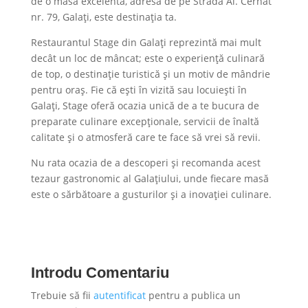
de o masă excelentă, adresa de pe Strada Al. Cernat
nr. 79, Galați, este destinația ta.
Restaurantul Stage din Galați reprezintă mai mult
decât un loc de mâncat; este o experiență culinară
de top, o destinație turistică și un motiv de mândrie
pentru oraș. Fie că ești în vizită sau locuiești în
Galați, Stage oferă ocazia unică de a te bucura de
preparate culinare excepționale, servicii de înaltă
calitate și o atmosferă care te face să vrei să revii.
Nu rata ocazia de a descoperi și recomanda acest
tezaur gastronomic al Galațiului, unde fiecare masă
este o sărbătoare a gusturilor și a inovației culinare.
Introdu Comentariu
Trebuie să fii
autentificat
pentru a publica un