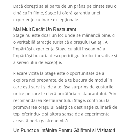
Dacă dorești să ai parte de un prânz pe cinste sau o
cină ca în filme, Stage îți oferă garantia unei
experiențe culinare excepționale.
Mai Mult Decât Un Restaurant
Stage nu este doar un loc unde se mănâncă bine, ci
o veritabilă atracție turistică a orașului Galați. A
împărtăși experiența Stage cu alții înseamnă a
împărtăși bucuria descoperirii gusturilor inovative și
a serviciului de excepție.
Fiecare vizită la Stage este o oportunitate de a
explora noi preparate, de a te bucura de modul în
care ești servit și de a te lăsa surprins de gusturile
unice pe care le oferă bucătăria restaurantului. Prin
recomandarea Restaurantului Stage, contribui la
promovarea orașului Galați ca destinație culinară de
top, oferindu-le și altora șansa de a experimenta
această perla gastronomică.
Un Punct de Întâlnire Pentru Gălățeni și Vizitatori