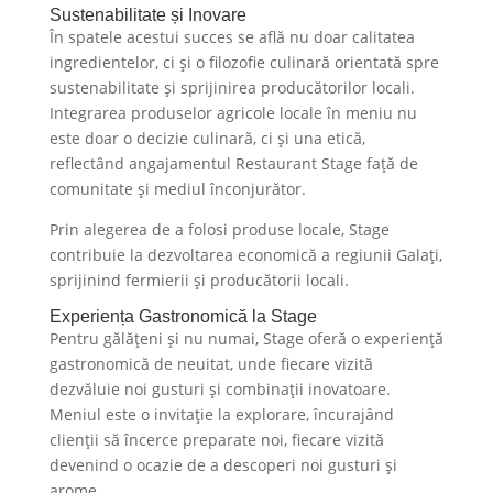
Sustenabilitate și Inovare
În spatele acestui succes se află nu doar calitatea
ingredientelor, ci și o filozofie culinară orientată spre
sustenabilitate și sprijinirea producătorilor locali.
Integrarea produselor agricole locale în meniu nu
este doar o decizie culinară, ci și una etică,
reflectând angajamentul Restaurant Stage față de
comunitate și mediul înconjurător.
Prin alegerea de a folosi produse locale, Stage
contribuie la dezvoltarea economică a regiunii Galați,
sprijinind fermierii și producătorii locali.
Experiența Gastronomică la Stage
Pentru gălățeni și nu numai, Stage oferă o experiență
gastronomică de neuitat, unde fiecare vizită
dezvăluie noi gusturi și combinații inovatoare.
Meniul este o invitație la explorare, încurajând
clienții să încerce preparate noi, fiecare vizită
devenind o ocazie de a descoperi noi gusturi și
arome.