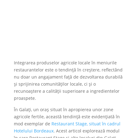
Integrarea produselor agricole locale în meniurile
restaurantelor este o tendință în creștere, reflectând
nu doar un angajament față de dezvoltarea durabilă
și sprijinirea comunităților locale, ci și o
recunoaștere a calității superioare a ingredientelor
proaspete.
În Galați, un oraș situat în apropierea unor zone
agricole fertile, această tendință este evidențiată în
mod exemplar de
Restaurant Stage, situat în cadrul
Hotelului Bordeaux
. Acest articol explorează modul
în care Restaurant Stage și alte localuri din Galați