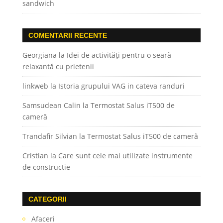
sandwich
COMENTARII RECENTE
Georgiana
la
Idei de activități pentru o seară
relaxantă cu prietenii
linkweb
la
Istoria grupului VAG in cateva randuri
Samsudean Calin
la
Termostat Salus iT500 de
cameră
Trandafir Silvian
la
Termostat Salus iT500 de cameră
Cristian
la
Care sunt cele mai utilizate instrumente
de constructie
CATEGORII
Afaceri