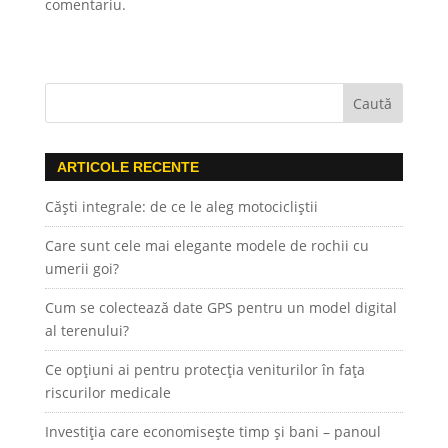
comentariu.
ARTICOLE RECENTE
Căști integrale: de ce le aleg motocicliștii
Care sunt cele mai elegante modele de rochii cu
umerii goi?
Cum se colectează date GPS pentru un model digital
al terenului?
Ce opțiuni ai pentru protecția veniturilor în fața
riscurilor medicale
Investiția care economisește timp și bani – panoul