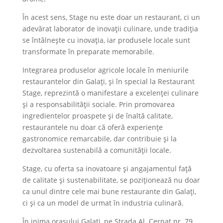
În acest sens, Stage nu este doar un restaurant, ci un
adevărat laborator de inovații culinare, unde tradiția
se întâlnește cu inovația, iar produsele locale sunt
transformate în preparate memorabile.
Integrarea produselor agricole locale în meniurile
restaurantelor din Galați, și în special la Restaurant
Stage, reprezintă o manifestare a excelenței culinare
și a responsabilității sociale. Prin promovarea
ingredientelor proaspete și de înaltă calitate,
restaurantele nu doar că oferă experiențe
gastronomice remarcabile, dar contribuie și la
dezvoltarea sustenabilă a comunității locale.
Stage, cu oferta sa inovatoare și angajamentul față
de calitate și sustenabilitate, se poziționează nu doar
ca unul dintre cele mai bune restaurante din Galați,
ci și ca un model de urmat în industria culinară.
În inima orașului Galați, pe Strada Al. Cernat nr. 79,