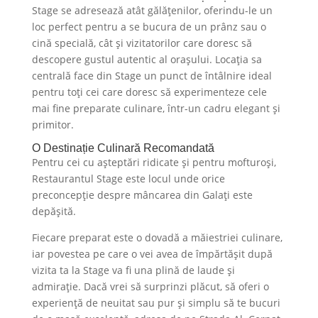
Stage se adresează atât gălățenilor, oferindu-le un
loc perfect pentru a se bucura de un prânz sau o
cină specială, cât și vizitatorilor care doresc să
descopere gustul autentic al orașului. Locația sa
centrală face din Stage un punct de întâlnire ideal
pentru toți cei care doresc să experimenteze cele
mai fine preparate culinare, într-un cadru elegant și
primitor.
O Destinație Culinară Recomandată
Pentru cei cu așteptări ridicate și pentru mofturoși,
Restaurantul Stage este locul unde orice
preconcepție despre mâncarea din Galați este
depășită.
Fiecare preparat este o dovadă a măiestriei culinare,
iar povestea pe care o vei avea de împărtășit după
vizita ta la Stage va fi una plină de laude și
admirație. Dacă vrei să surprinzi plăcut, să oferi o
experiență de neuitat sau pur și simplu să te bucuri