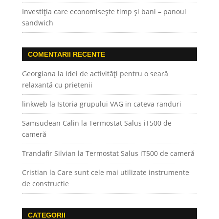
Investiția care economisește timp și bani – panoul
sandwich
COMENTARII RECENTE
Georgiana
la
Idei de activități pentru o seară
relaxantă cu prietenii
linkweb
la
Istoria grupului VAG in cateva randuri
Samsudean Calin
la
Termostat Salus iT500 de
cameră
Trandafir Silvian
la
Termostat Salus iT500 de cameră
Cristian
la
Care sunt cele mai utilizate instrumente
de constructie
CATEGORII