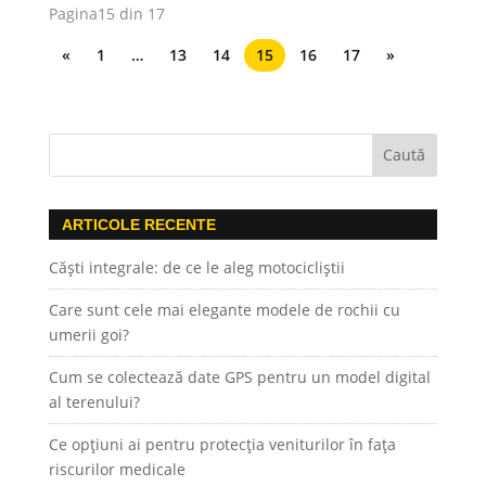
Pagina15 din 17
«
1
…
13
14
15
16
17
»
ARTICOLE RECENTE
Căști integrale: de ce le aleg motocicliștii
Care sunt cele mai elegante modele de rochii cu
umerii goi?
Cum se colectează date GPS pentru un model digital
al terenului?
Ce opțiuni ai pentru protecția veniturilor în fața
riscurilor medicale