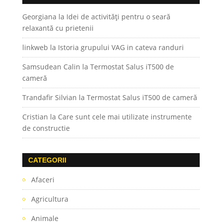
Georgiana
la
Idei de activități pentru o seară
relaxantă cu prietenii
linkweb
la
Istoria grupului VAG in cateva randuri
Samsudean Calin
la
Termostat Salus iT500 de
cameră
Trandafir Silvian
la
Termostat Salus iT500 de cameră
Cristian
la
Care sunt cele mai utilizate instrumente
de constructie
CATEGORII
Afaceri
Agricultura
Animale