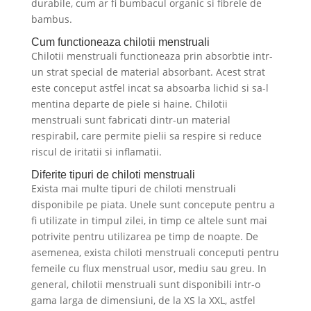
durabile, cum ar fi bumbacul organic si fibrele de
bambus.
Cum functioneaza chilotii menstruali
Chilotii menstruali functioneaza prin absorbtie intr-
un strat special de material absorbant. Acest strat
este conceput astfel incat sa absoarba lichid si sa-l
mentina departe de piele si haine. Chilotii
menstruali sunt fabricati dintr-un material
respirabil, care permite pielii sa respire si reduce
riscul de iritatii si inflamatii.
Diferite tipuri de chiloti menstruali
Exista mai multe tipuri de chiloti menstruali
disponibile pe piata. Unele sunt concepute pentru a
fi utilizate in timpul zilei, in timp ce altele sunt mai
potrivite pentru utilizarea pe timp de noapte. De
asemenea, exista chiloti menstruali conceputi pentru
femeile cu flux menstrual usor, mediu sau greu. In
general, chilotii menstruali sunt disponibili intr-o
gama larga de dimensiuni, de la XS la XXL, astfel