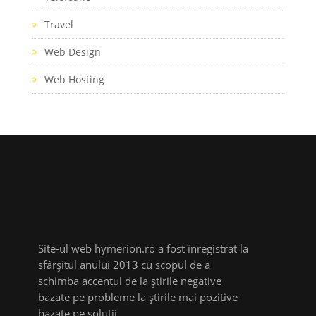
Travel
Web Design
Web Hosting
Site-ul web hymerion.ro a fost înregistrat la
sfârșitul anului 2013 cu scopul de a
schimba accentul de la știrile negative
bazate pe probleme la știrile mai pozitive
bazate pe soluții.