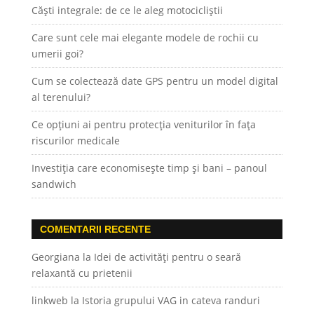
Căști integrale: de ce le aleg motocicliștii
Care sunt cele mai elegante modele de rochii cu
umerii goi?
Cum se colectează date GPS pentru un model digital
al terenului?
Ce opțiuni ai pentru protecția veniturilor în fața
riscurilor medicale
Investiția care economisește timp și bani – panoul
sandwich
COMENTARII RECENTE
Georgiana
la
Idei de activități pentru o seară
relaxantă cu prietenii
linkweb
la
Istoria grupului VAG in cateva randuri