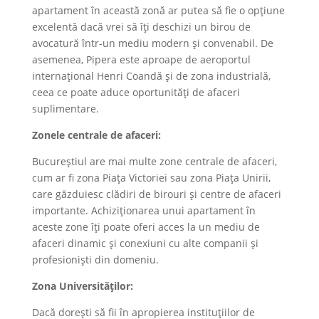
apartament în această zonă ar putea să fie o opțiune
excelentă dacă vrei să îți deschizi un birou de
avocatură într-un mediu modern și convenabil. De
asemenea, Pipera este aproape de aeroportul
internațional Henri Coandă și de zona industrială,
ceea ce poate aduce oportunități de afaceri
suplimentare.
Zonele centrale de afaceri:
Bucureștiul are mai multe zone centrale de afaceri,
cum ar fi zona Piața Victoriei sau zona Piața Unirii,
care găzduiesc clădiri de birouri și centre de afaceri
importante. Achiziționarea unui apartament în
aceste zone îți poate oferi acces la un mediu de
afaceri dinamic și conexiuni cu alte companii și
profesioniști din domeniu.
Zona Universităților:
Dacă dorești să fii în apropierea instituțiilor de