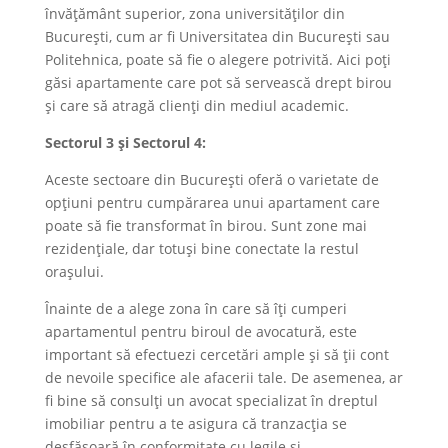
învățământ superior, zona universităților din
București, cum ar fi Universitatea din București sau
Politehnica, poate să fie o alegere potrivită. Aici poți
găsi apartamente care pot să servească drept birou
și care să atragă clienți din mediul academic.
Sectorul 3 și Sectorul 4:
Aceste sectoare din București oferă o varietate de
opțiuni pentru cumpărarea unui apartament care
poate să fie transformat în birou. Sunt zone mai
rezidențiale, dar totuși bine conectate la restul
orașului.
Înainte de a alege zona în care să îți cumperi
apartamentul pentru biroul de avocatură, este
important să efectuezi cercetări ample și să ții cont
de nevoile specifice ale afacerii tale. De asemenea, ar
fi bine să consulți un avocat specializat în dreptul
imobiliar pentru a te asigura că tranzacția se
desfășoară în conformitate cu legile și