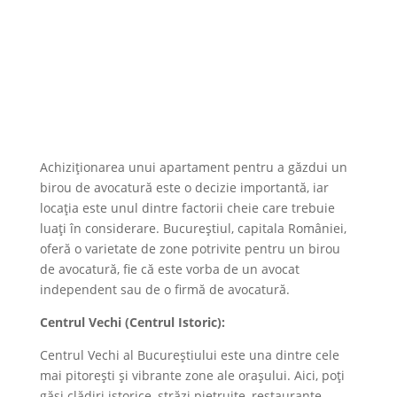
Achiziționarea unui apartament pentru a găzdui un
birou de avocatură este o decizie importantă, iar
locația este unul dintre factorii cheie care trebuie
luați în considerare. Bucureștiul, capitala României,
oferă o varietate de zone potrivite pentru un birou
de avocatură, fie că este vorba de un avocat
independent sau de o firmă de avocatură.
Centrul Vechi (Centrul Istoric):
Centrul Vechi al Bucureștiului este una dintre cele
mai pitorești și vibrante zone ale orașului. Aici, poți
găsi clădiri istorice, străzi pietruite, restaurante,