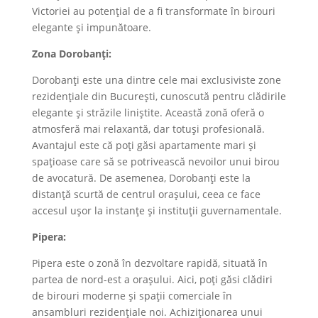
Victoriei au potențial de a fi transformate în birouri
elegante și impunătoare.
Zona Dorobanți:
Dorobanți este una dintre cele mai exclusiviste zone
rezidențiale din București, cunoscută pentru clădirile
elegante și străzile liniștite. Această zonă oferă o
atmosferă mai relaxantă, dar totuși profesională.
Avantajul este că poți găsi apartamente mari și
spațioase care să se potrivească nevoilor unui birou
de avocatură. De asemenea, Dorobanți este la
distanță scurtă de centrul orașului, ceea ce face
accesul ușor la instanțe și instituții guvernamentale.
Pipera:
Pipera este o zonă în dezvoltare rapidă, situată în
partea de nord-est a orașului. Aici, poți găsi clădiri
de birouri moderne și spații comerciale în
ansambluri rezidențiale noi. Achiziționarea unui