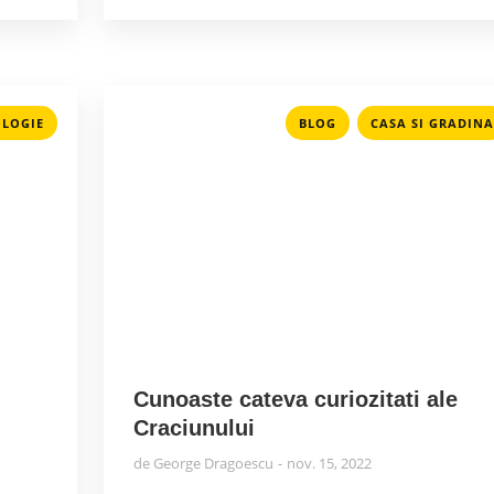
,
LOGIE
BLOG
CASA SI GRADINA
Cunoaste cateva curiozitati ale
Craciunului
de
George Dragoescu
nov. 15, 2022