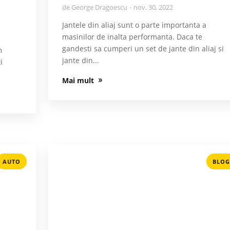
de
George Dragoescu
nov. 30, 2022
Jantele din aliaj sunt o parte importanta a
masinilor de inalta performanta. Daca te
gandesti sa cumperi un set de jante din aliaj si
m
jante din...
i
Mai mult
AUTO
BLOG