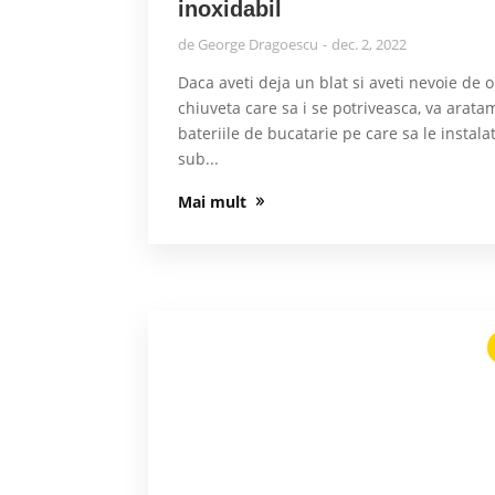
inoxidabil
de
George Dragoescu
dec. 2, 2022
Daca aveti deja un blat si aveti nevoie de o
chiuveta care sa i se potriveasca, va arata
bateriile de bucatarie pe care sa le instalat
sub...
Mai mult