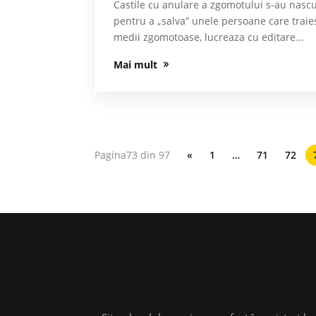
Castile cu anulare a zgomotului s-au nasc
pentru a „salva” unele persoane care traie
medii zgomotoase, lucreaza cu editare...
Mai mult
Pagina73 din 97
«
1
…
71
72