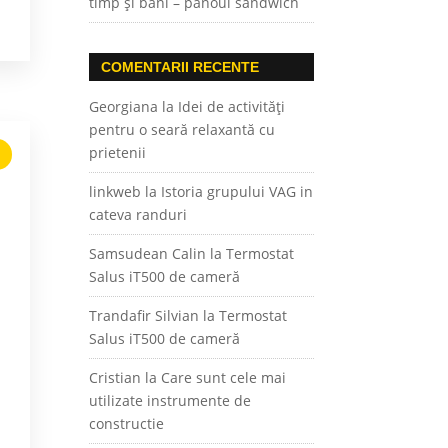
timp și bani – panoul sandwich
COMENTARII RECENTE
Georgiana
la
Idei de activități
pentru o seară relaxantă cu
prietenii
linkweb
la
Istoria grupului VAG in
cateva randuri
Samsudean Calin
la
Termostat
Salus iT500 de cameră
Trandafir Silvian
la
Termostat
Salus iT500 de cameră
Cristian
la
Care sunt cele mai
utilizate instrumente de
constructie