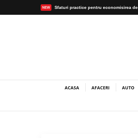
Sfaturi practice pentru economisirea de
NEW
Mai mult
ACASA
AFACERI
AUTO