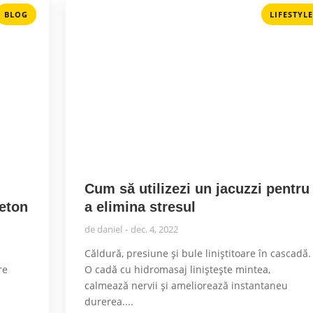
BLOG
LIFESTYLE
Cum să utilizezi un jacuzzi pentru
beton
a elimina stresul
de
daniel
dec. 4, 2022
n
Căldură, presiune și bule liniştitoare în cascadă.
re
O cadă cu hidromasaj liniștește mintea,
calmează nervii și ameliorează instantaneu
durerea....