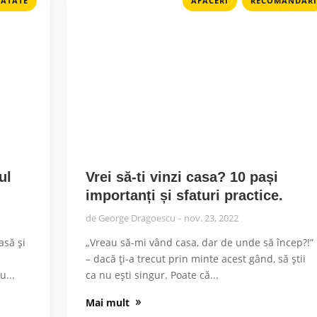
ATATE
AFACERI
RECOMANDARI
ul
Vrei să-ti vinzi casa? 10 pași
importanți și sfaturi practice.
de
George Dragoescu
nov. 23, 2022
asă şi
„Vreau să-mi vând casa, dar de unde să încep?!”
– dacă ți-a trecut prin minte acest gând, să știi
u...
ca nu ești singur. Poate că...
Mai mult