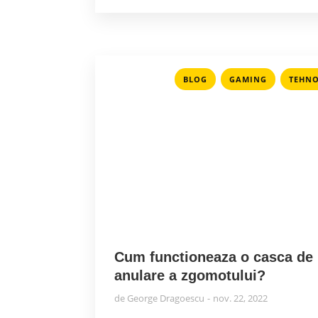
,
,
BLOG
GAMING
TEHNO
Cum functioneaza o casca de
anulare a zgomotului?
de
George Dragoescu
nov. 22, 2022