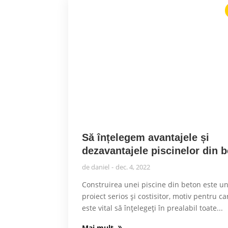
Să înțelegem avantajele și
dezavantajele piscinelor din 
de
daniel
dec. 4, 2022
Construirea unei piscine din beton este u
proiect serios și costisitor, motiv pentru ca
este vital să înțelegeți în prealabil toate...
Mai mult