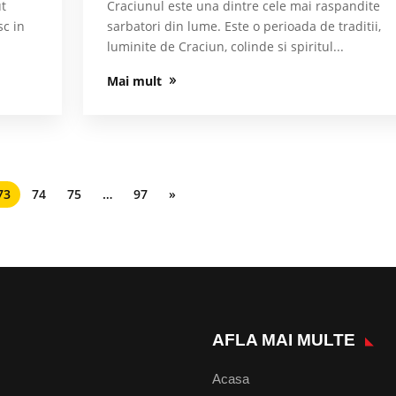
ut
Craciunul este una dintre cele mai raspandite
sc in
sarbatori din lume. Este o perioada de traditii,
luminite de Craciun, colinde si spiritul...
Mai mult
73
74
75
…
97
»
AFLA MAI MULTE
Acasa