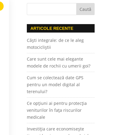
ARTICOLE RECENTE
Căști integrale: de ce le aleg
motocicliștii
Care sunt cele mai elegante
modele de rochii cu umerii goi?
Cum se colectează date GPS
pentru un model digital al
terenului?
Ce opțiuni ai pentru protecția
veniturilor în fața riscurilor
medicale
Investiția care economisește