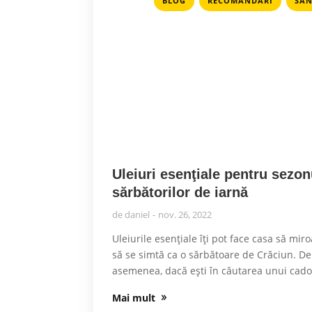
BLOG
RECOMANDARI
SAN
Uleiuri esenţiale pentru sezon
sărbătorilor de iarnă
de
daniel
nov. 26, 2022
Uleiurile esențiale îţi pot face casa să miro
să se simtă ca o sărbătoare de Crăciun. De
asemenea, dacă eşti în căutarea unui cado
Mai mult