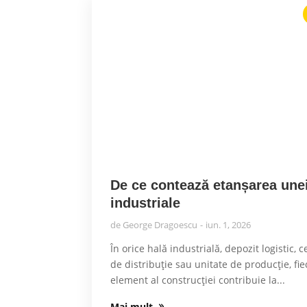
De ce contează etanșarea unei
industriale
de
George Dragoescu
iun. 1, 2026
În orice hală industrială, depozit logistic, 
de distribuție sau unitate de producție, fi
element al construcției contribuie la...
Mai mult