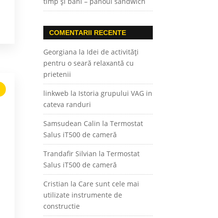
timp și bani – panoul sandwich
COMENTARII RECENTE
Georgiana
la
Idei de activități
pentru o seară relaxantă cu
prietenii
linkweb
la
Istoria grupului VAG in
cateva randuri
Samsudean Calin
la
Termostat
Salus iT500 de cameră
Trandafir Silvian
la
Termostat
Salus iT500 de cameră
Cristian
la
Care sunt cele mai
utilizate instrumente de
constructie