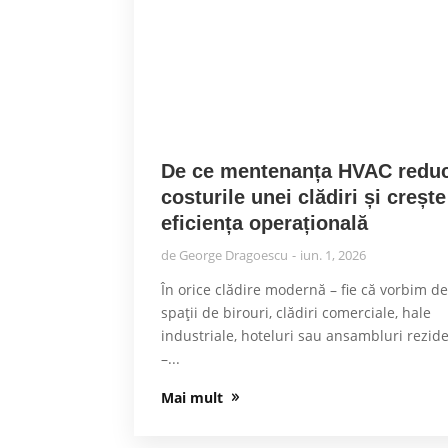
De ce mentenanța HVAC redu
costurile unei clădiri și crește
eficiența operațională
de
George Dragoescu
iun. 1, 2026
În orice clădire modernă – fie că vorbim d
spații de birouri, clădiri comerciale, hale
industriale, hoteluri sau ansambluri rezide
–...
Mai mult