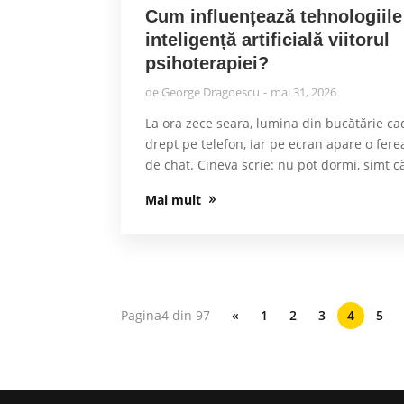
Cum influențează tehnologiile
inteligență artificială viitorul
psihoterapiei?
de
George Dragoescu
mai 31, 2026
La ora zece seara, lumina din bucătărie ca
drept pe telefon, iar pe ecran apare o fere
de chat. Cineva scrie: nu pot dormi, simt c
Mai mult
Pagina4 din 97
«
1
2
3
4
5