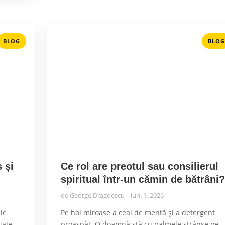
BLOG
BLOG
 și
Ce rol are preotul sau consilierul
spiritual într-un cămin de bătrâni
de
George Dragoescu
iun. 1, 2026
ile
Pe hol miroase a ceai de mentă și a detergent
iate
proaspăt. O doamnă stă cu palmele strânse pe