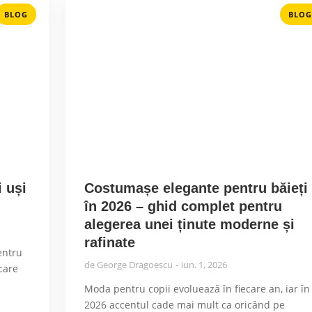
BLOG
BLOG
 uși
Costumașe elegante pentru băieți
în 2026 – ghid complet pentru
alegerea unei ținute moderne și
rafinate
centru
de
George Dragoescu
iun. 1, 2026
ecare
Moda pentru copii evoluează în fiecare an, iar în
2026 accentul cade mai mult ca oricând pe