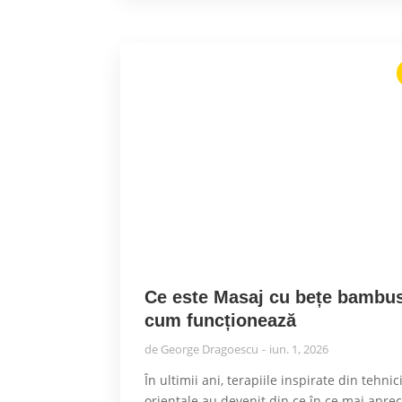
Ce este Masaj cu bețe bambus
cum funcționează
de
George Dragoescu
iun. 1, 2026
În ultimii ani, terapiile inspirate din tehnic
orientale au devenit din ce în ce mai aprec