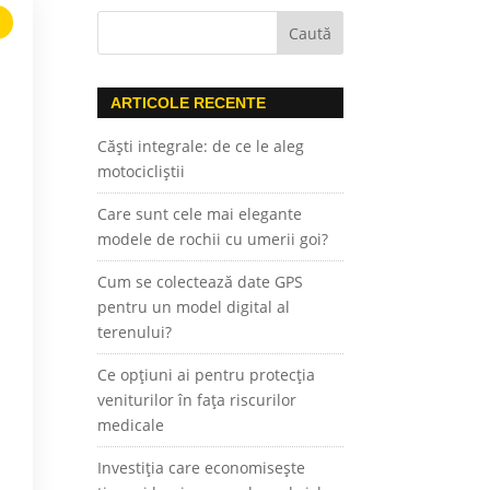
ARTICOLE RECENTE
Căști integrale: de ce le aleg
motocicliștii
Care sunt cele mai elegante
modele de rochii cu umerii goi?
Cum se colectează date GPS
pentru un model digital al
terenului?
Ce opțiuni ai pentru protecția
veniturilor în fața riscurilor
medicale
Investiția care economisește