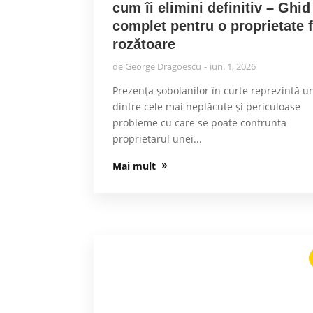
cum îi elimini definitiv – Ghid
complet pentru o proprietate 
rozătoare
de
George Dragoescu
iun. 1, 2026
Prezența șobolanilor în curte reprezintă u
dintre cele mai neplăcute și periculoase
probleme cu care se poate confrunta
proprietarul unei...
Mai mult