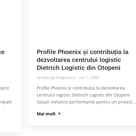
ce
Profile Phoenix și contribuția la
dezvoltarea centrului logistic
Dietrich Logistic din Otopeni
de
George Dragoescu
iun. 1, 2026
espre
Profile Phoenix și contribuția la dezvoltarea
centrului logistic Dietrich Logistic din Otopeni
nțiale
Soluții metalice performante pentru un proiect..
Mai mult