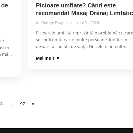
 de
Picioare umflate? Când este
recomandat Masaj Drenaj Limfati
de
George Dragoescu
mai 31, 2026
Picioarele umflate reprezintă o problemă cu car
se confruntă foarte multe persoane, indiferent
de
de vârstă sau stil de viață. De cele mai multe...
astră
ă mă...
Mai mult
6
…
97
»