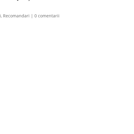
i
,
Recomandari
|
0 comentarii