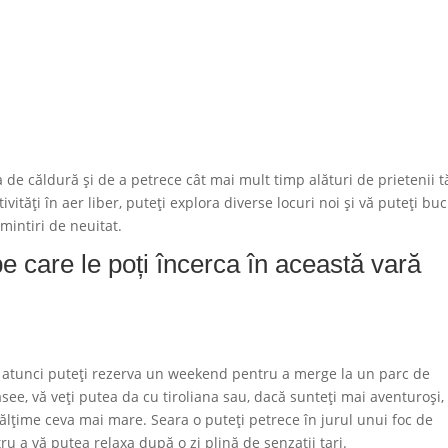
de căldură și de a petrece cât mai mult timp alături de prietenii tă
vități în aer liber, puteți explora diverse locuri noi și vă puteți bu
mintiri de neuitat.
 pe care le poți încerca în această vară
ri, atunci puteți rezerva un weekend pentru a merge la un parc de
see, vă veți putea da cu tiroliana sau, dacă sunteți mai aventuroși,
înălțime ceva mai mare. Seara o puteți petrece în jurul unui foc de
u a vă putea relaxa după o zi plină de senzații tari.