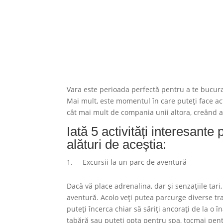
Vara este perioada perfectă pentru a te bucura 
Mai mult, este momentul în care puteți face acti
cât mai mult de compania unii altora, creând a
Iată 5 activități interesante
alături de aceștia:
Excursii la un parc de aventură
Dacă vă place adrenalina, dar și senzațiile ta
aventură. Acolo veți putea parcurge diverse tra
puteți încerca chiar să săriți ancorați de la o 
tabără sau puteți opta pentru spa, tocmai pentr