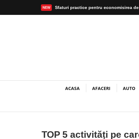
Sfaturi practice pentru economisirea de
NEW
Mai mult
ACASA
AFACERI
AUTO
TOP 5 activități pe car