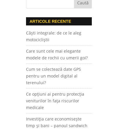
ARTICOLE RECENTE
Căști integrale: de ce le aleg
motocicliștii
Care sunt cele mai elegante
modele de rochii cu umerii goi?
Cum se colectează date GPS
pentru un model digital al
terenului?
Ce opțiuni ai pentru protecția
veniturilor în fața riscurilor
medicale
Investiția care economisește
timp și bani – panoul sandwich