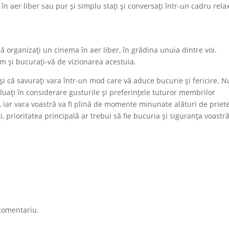
 în aer liber sau pur și simplu stați și conversați într-un cadru rela
 să organizați un cinema în aer liber, în grădina unuia dintre voi.
ilm și bucurați-vă de vizionarea acestuia.
i că savurați vara într-un mod care vă aduce bucurie și fericire. N
 să luați în considerare gusturile și preferințele tuturor membrilor
uri, iar vara voastră va fi plină de momente minunate alături de priet
i, prioritatea principală ar trebui să fie bucuria și siguranța voastră
comentariu.