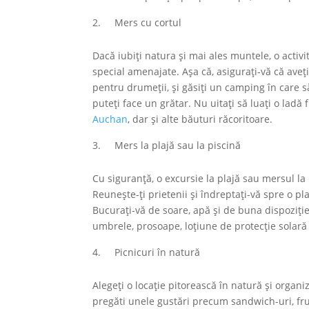
Mers cu cortul
Dacă iubiți natura și mai ales muntele, o activ
special amenajate. Așa că, asigurați-vă că aveț
pentru drumeții, și găsiți un camping în care s
puteți face un grătar. Nu uitați să luați o ladă
Auchan
, dar și alte băuturi răcoritoare.
Mers la plajă sau la piscină
Cu siguranță, o excursie la plajă sau mersul la
Reunește-ți prietenii și îndreptați-vă spre o pl
Bucurați-vă de soare, apă și de buna dispoziție p
umbrele, prosoape, loțiune de protecție solară
Picnicuri în natură
Alegeți o locație pitorească în natură și organi
pregăti unele gustări precum sandwich-uri, fruct