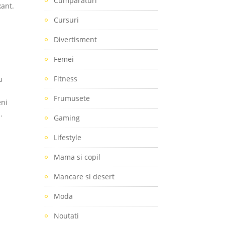
Cumparaturi
xant.
Cursuri
Divertisment
Femei
Fitness
u
Frumusete
eni
.
Gaming
Lifestyle
Mama si copil
Mancare si desert
Moda
Noutati