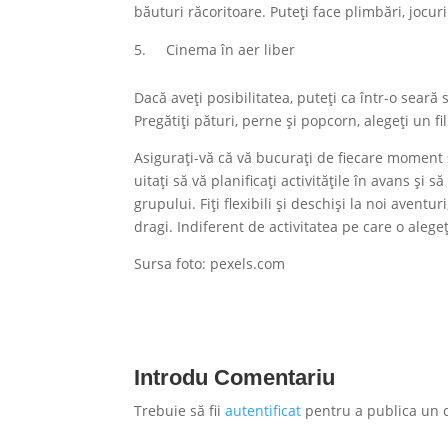
băuturi răcoritoare. Puteți face plimbări, jocuri
Cinema în aer liber
Dacă aveți posibilitatea, puteți ca într-o seară
Pregătiți pături, perne și popcorn, alegeți un f
Asigurați-vă că vă bucurați de fiecare moment ș
uitați să vă planificați activitățile în avans și
grupului. Fiți flexibili și deschiși la noi avent
dragi. Indiferent de activitatea pe care o alegeț
Sursa foto: pexels.com
Introdu Comentariu
Trebuie să fii
autentificat
pentru a publica un 