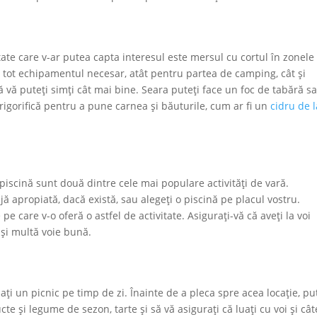
itate care v-ar putea capta interesul este mersul cu cortul în zonele
i tot echipamentul necesar, atât pentru partea de camping, cât și
ă vă puteți simți cât mai bine. Seara puteți face un foc de tabără s
 frigorifică pentru a pune carnea și băuturile, cum ar fi un
cidru de l
 piscină sunt două dintre cele mai populare activități de vară.
ajă apropiată, dacă există, sau alegeți o piscină pe placul vostru.
e care v-o oferă o astfel de activitate. Asigurați-vă că aveți la voi
 și multă voie bună.
zați un picnic pe timp de zi. Înainte de a pleca spre acea locație, pu
e și legume de sezon, tarte și să vă asigurați că luați cu voi și câ