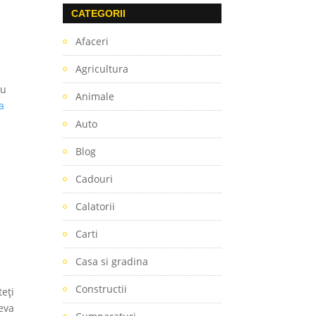
CATEGORII
Afaceri
Agricultura
au
Animale
a
Auto
Blog
Cadouri
Calatorii
Carti
Casa si gradina
Constructii
teți
teva