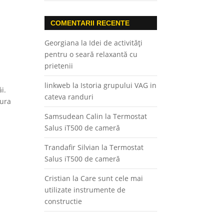
COMENTARII RECENTE
Georgiana
la
Idei de activități
pentru o seară relaxantă cu
prietenii
linkweb
la
Istoria grupului VAG in
i.
cateva randuri
cura
Samsudean Calin
la
Termostat
Salus iT500 de cameră
Trandafir Silvian
la
Termostat
Salus iT500 de cameră
Cristian
la
Care sunt cele mai
utilizate instrumente de
constructie