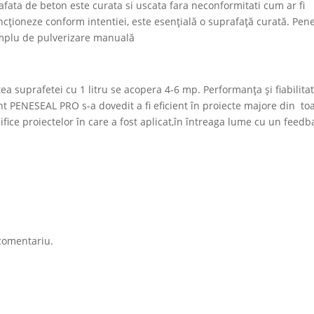
fata de beton este curata si uscata fara neconformitati cum ar fi
uncționeze conform intentiei, este esențială o suprafață curată. Pen
simplu de pulverizare manuală
tea suprafetei cu 1 litru se acopera 4-6 mp. Performanța și fiabilita
ant PENESEAL PRO s-a dovedit a fi eficient în proiecte majore din to
ifice proiectelor în care a fost aplicat,în întreaga lume cu un feedb
comentariu.