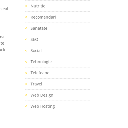
Nutritie
eseal
Recomandari
Sanatate
tea
SEO
ate
ack
Social
Tehnologie
Telefoane
Travel
Web Design
Web Hosting