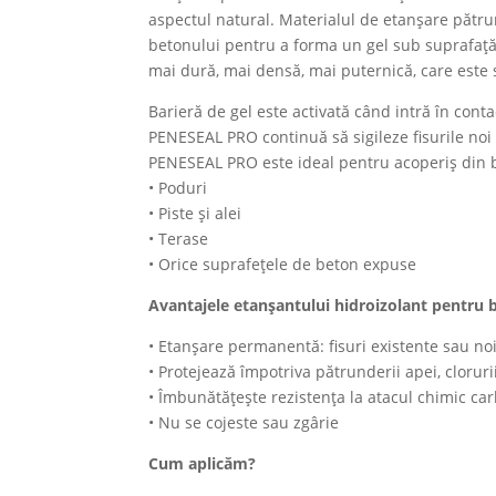
aspectul natural. Materialul de etanșare pătru
betonului pentru a forma un gel sub suprafață c
mai dură, mai densă, mai puternică, care este 
Barieră de gel este activată când intră în con
PENESEAL PRO continuă să sigileze fisurile noi 
PENESEAL PRO este ideal pentru acoperiș din be
• Poduri
• Piste și alei
• Terase
• Orice suprafețele de beton expuse
Avantajele etanșantului hidroizolant pentru
• Etanșare permanentă: fisuri existente sau noi
• Protejează împotriva pătrunderii apei, clorurii
• Îmbunătățește rezistența la atacul chimic ca
• Nu se cojeste sau zgârie
Cum aplicăm?