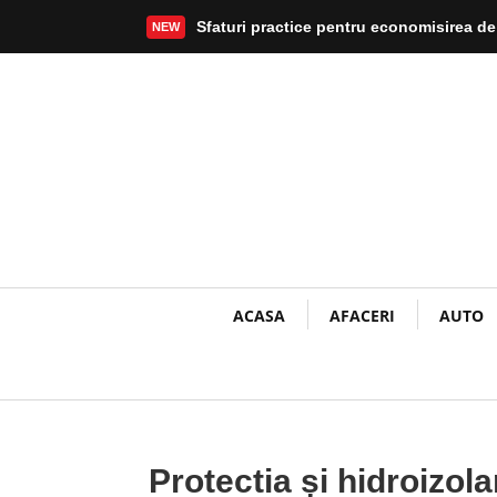
Sfaturi practice pentru economisirea de
NEW
Mai mult
ACASA
AFACERI
AUTO
Protectia și hidroizol