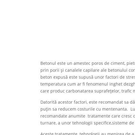
Betonul este un amestec poros de ciment, pietri
prin porii și canalele capilare ale betonului c
beton expusă este supusă unor factori de stres
temperatura cum ar fi fenomenul inghet dezghet, 
care produc carbonatarea suprafețelor, trafic 
Datorită acestor factori, este recomandat sa d
puțin sa reducem costurile cu mentenanta. Lua
recomandate anumite tratamente care cresc du
turnare, a unor tehnologii specifice,sisteme de 
Aceste tratamente, tehnologii au menirea de a 