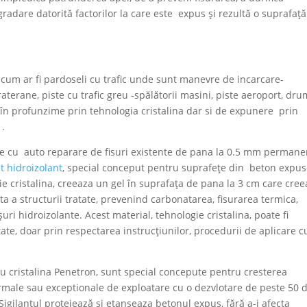
radare datorită factorilor la care este expus și rezultă o suprafață
 cum ar fi pardoseli cu trafic unde sunt manevre de incarcare-
aterane, piste cu trafic greu -spălătorii masini, piste aeroport, dru
t în profunzime prin tehnologia cristalina dar si de expunere prin
 .
are cu auto reparare de fisuri existente de pana la 0.5 mm permane
t hidroizolant
, special conceput pentru suprafețe din beton expus
ie cristalina, creeaza un gel în suprafața de pana la 3 cm care cre
a a structurii tratate, prevenind carbonatarea, fisurarea termica,
ișuri hidroizolante. Acest material, tehnologie cristalina, poate fi
tate, doar prin respectarea instrucțiunilor, procedurii de aplicare c
sau cristalina Penetron, sunt special concepute pentru cresterea
 normale sau exceptionale de exploatare cu o dezvlotare de peste 50 
Sigilantul protejează și etanseaza betonul expus, fără a-i afecta