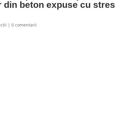
r din beton expuse cu stres
ctii
|
0 comentarii