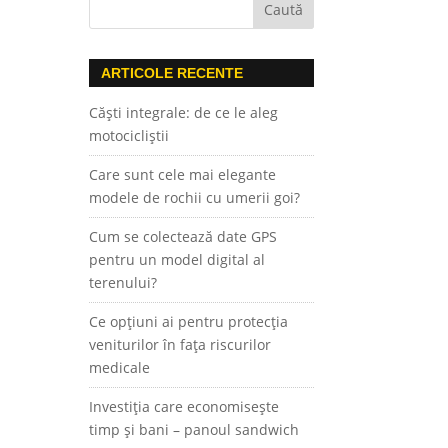
ARTICOLE RECENTE
Căști integrale: de ce le aleg
motocicliștii
Care sunt cele mai elegante
modele de rochii cu umerii goi?
Cum se colectează date GPS
pentru un model digital al
terenului?
Ce opțiuni ai pentru protecția
veniturilor în fața riscurilor
medicale
Investiția care economisește
timp și bani – panoul sandwich