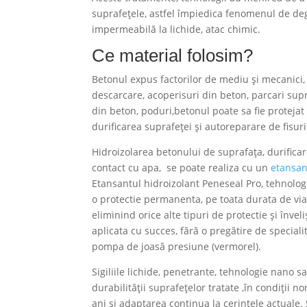
suprafețele, astfel împiedica fenomenul de deg
impermeabilă la lichide, atac chimic.
Ce material folosim?
Betonul expus factorilor de mediu și mecanici,
descarcare, acoperisuri din beton, parcari supr
din beton, poduri,betonul poate sa fie proteja
durificarea suprafeței și autoreparare de fisuri
Hidroizolarea betonului de suprafața, durific
contact cu apa, se poate realiza cu un
etansan
Etansantul hidroizolant Peneseal Pro, tehnolog
o protectie permanenta, pe toata durata de viat
eliminind orice alte tipuri de protectie și învel
aplicata cu succes, fără o pregătire de speciali
pompa de joasă presiune (vermorel).
Sigiliile lichide, penetrante, tehnologie nano 
durabilității suprafețelor tratate ,în condiții
ani și adaptarea continua la cerințele actuale. 