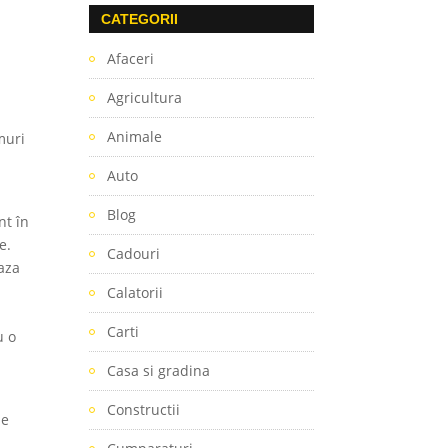
CATEGORII
Afaceri
Agricultura
Animale
muri
Auto
Blog
nt în
e.
Cadouri
eaza
Calatorii
Carti
u o
Casa si gradina
Constructii
de