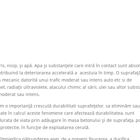
s, nisip, și apă. Apa și substanțele care intră în contact sunt abso
ontribuind la deteriorarea accelerată a acestuia în timp. O suprafaț
 mecanic datorită unui trafic moderat sau intens auto etc si de
radiații ultraviolete, atacului chimic al sării, ulei sau altor subs
moderat sau intens.
ăm o importanță crescută durabilitati suprafețelor, sa eliminăm sau
te în calcul aceste fenomene care afectează durabilitatea, sunt
rata de viata prin adăugare în masa betonului și de suprafața, p
protectie, în funcție de exploatarea cerută.
împiedica pătrunderea apei, de a preveni fisurarea, a durifica