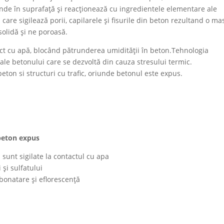
nde în suprafață și reacționează cu ingredientele elementare ale
are sigilează porii, capilarele și fisurile din beton rezultand o ma
solidă și ne poroasă.
tact cu apă, blocând pătrunderea umidității în beton.Tehnologia
ale betonului care se dezvoltă din cauza stresului termic.
ton si structuri cu trafic, oriunde betonul este expus.
 beton expus
 sunt sigilate la contactul cu apa
 și sulfatului
rbonatare și eflorescență