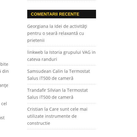
COMENTARII RECENTE
Georgiana
la
Idei de activități
pentru o seară relaxantă cu
prietenii
linkweb
la
Istoria grupului VAG in
cateva randuri
rbite
ă din
Samsudean Calin
la
Termostat
Salus iT500 de cameră
tanțe
Trandafir Silvian
la
Termostat
Salus iT500 de cameră
 cel
Cristian
la
Care sunt cele mai
utilizate instrumente de
ost
constructie