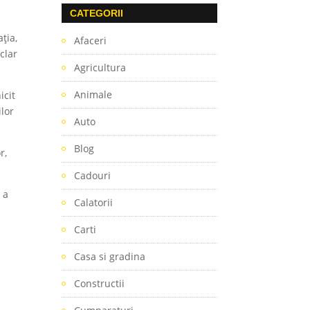
CATEGORII
ția,
Afaceri
clar
Agricultura
Animale
icit
ilor
Auto
Blog
r,
Cadouri
 a
Calatorii
Carti
Casa si gradina
Constructii