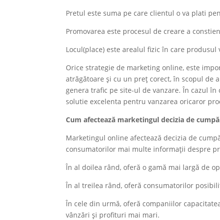
Pretul este suma pe care clientul o va plati pe
Promovarea este procesul de creare a constient
Locul(place) este arealul fizic în care produsul 
Orice strategie de marketing online, este impor
atrăgătoare și cu un preț corect, în scopul de 
genera trafic pe site-ul de vanzare. În cazul în
solutie excelenta pentru vanzarea oricaror pro
Cum afectează marketingul decizia de cumpă
Marketingul online afectează decizia de cumpăr
consumatorilor mai multe informații despre prod
În al doilea rând, oferă o gamă mai largă de op
În al treilea rând, oferă consumatorilor posibi
În cele din urmă, oferă companiilor capacitate
vânzări și profituri mai mari.