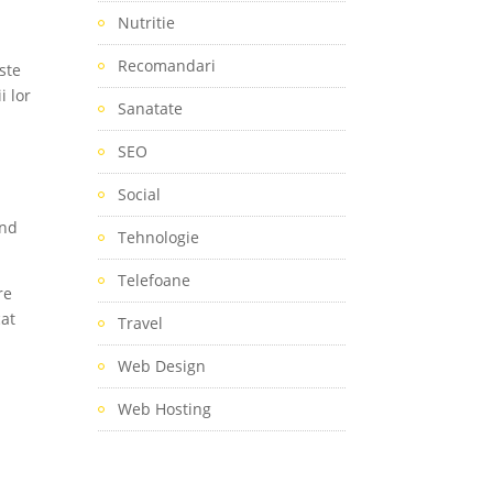
Nutritie
Recomandari
ste
i lor
Sanatate
SEO
Social
ând
Tehnologie
Telefoane
re
cat
Travel
Web Design
Web Hosting