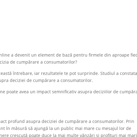
online a devenit un element de bază pentru firmele din aproape fie
ecizia de cumpărare a consumatorilor?
astă întrebare, iar rezultatele te pot surprinde. Studiul a constata
supra deciziei de cumpărare a consumatorilor.
line poate avea un impact semnificativ asupra deciziilor de cumpăr
mpact profund asupra deciziei de cumpărare a consumatorilor. Prin
 sunt în măsură să ajungă la un public mai mare cu mesajul lor de
ere crescută poate duce la mai multe vânzări și profituri mai mar