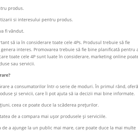
ntru produs.
izarii si interesului pentru produs.
va fi vândut.
tant să ia în considerare toate cele 4Ps. Produsul trebuie să fie
a genera interes. Promovarea trebuie să fie bine planificată pentru 
 care toate cele 4P sunt luate în considerare, marketing online poate
duse sau servicii.
rare?
are a consumatorilor într-o serie de moduri. În primul rând, ofer
use și servicii, care îi pot ajuta să ia decizii mai bine informate.
țiuni, ceea ce poate duce la scăderea prețurilor.
litatea de a compara mai ușor produsele și serviciile.
a de a ajunge la un public mai mare, care poate duce la mai multe