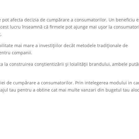
re pot afecta decizia de cumpărare a consumatorilor. Un beneficiu e
Acest lucru înseamnă că firmele pot ajunge mai ușor la consumatori
.
bilitate mai mare a investițiilor decât metodele tradiționale de
pentru companii.
a la construirea conștientizării și loialității brandului, ambele put
iei de cumpărare a consumatorilor. Prin intelegerea modului in ca
ntajul tau pentru a obtine cat mai multe vanzari din bugetul tau alo