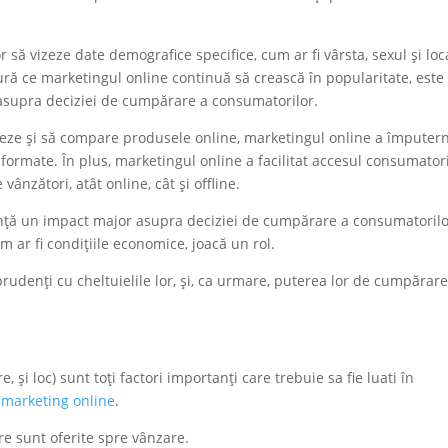
să vizeze date demografice specifice, cum ar fi vârsta, sexul și loca
ră ce marketingul online continuă să crească în popularitate, este 
 asupra deciziei de cumpărare a consumatorilor.
ze și să compare produsele online, marketingul online a împutern
formate. În plus, marketingul online a facilitat accesul consumator
vânzători, atât online, cât și offline.
anță un impact major asupra deciziei de cumpărare a consumatorilo
um ar fi condițiile economice, joacă un rol.
rudenți cu cheltuielile lor, și, ca urmare, puterea lor de cumpărare
și loc) sunt toți factori importanți care trebuie sa fie luati în
e
marketing online
.
re sunt oferite spre vânzare.