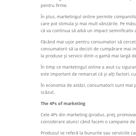
pentru firme.
În plus, marketingul online permite companiilor 
care pot stimula și mai mult vânzările. Pe măsu
că va continua să aibă un impact semnificativ
Făcând mai ușor pentru consumatori să cercete
consumatorii să ia decizii de cumpărare mai in
la produse și servicii dintr-o gamă mai largă de 
În timp ce marketingul online a avut cu sigur
este important de remarcat că și alți factori, c
În economia de astăzi, consumatorii sunt mai p
scăzut.
The 4Ps of marketing
Cele 4Ps din marketing (produs, preț, promovare, 
considerare atunci când facem o campanie d
Produsul se referă la bunurile sau serviciile ca