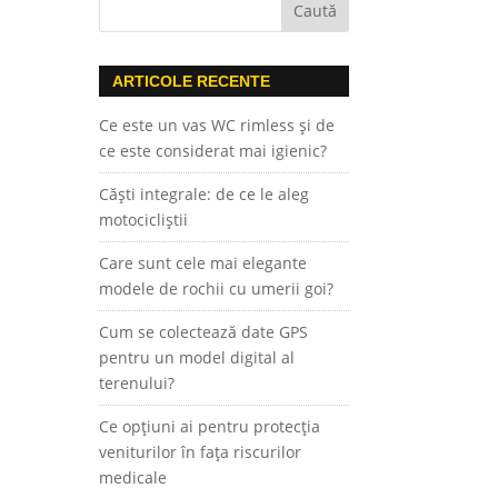
ARTICOLE RECENTE
Ce este un vas WC rimless și de
ce este considerat mai igienic?
Căști integrale: de ce le aleg
motocicliștii
Care sunt cele mai elegante
modele de rochii cu umerii goi?
Cum se colectează date GPS
pentru un model digital al
terenului?
Ce opțiuni ai pentru protecția
veniturilor în fața riscurilor
medicale