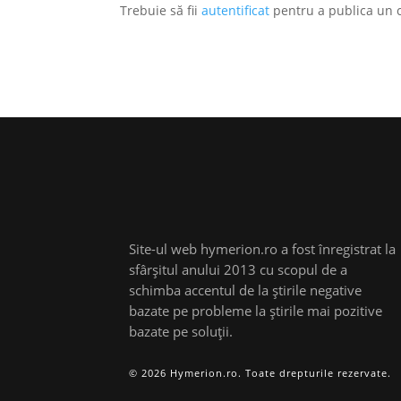
Trebuie să fii
autentificat
pentru a publica un 
Site-ul web hymerion.ro a fost înregistrat la
sfârșitul anului 2013 cu scopul de a
schimba accentul de la știrile negative
bazate pe probleme la știrile mai pozitive
bazate pe soluții.
© 2026 Hymerion.ro. Toate drepturile rezervate.