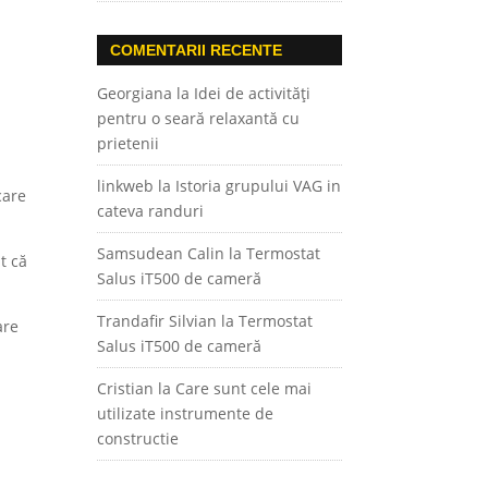
COMENTARII RECENTE
Georgiana
la
Idei de activități
pentru o seară relaxantă cu
prietenii
linkweb
la
Istoria grupului VAG in
care
cateva randuri
Samsudean Calin
la
Termostat
t că
Salus iT500 de cameră
Trandafir Silvian
la
Termostat
are
Salus iT500 de cameră
Cristian
la
Care sunt cele mai
utilizate instrumente de
constructie
i