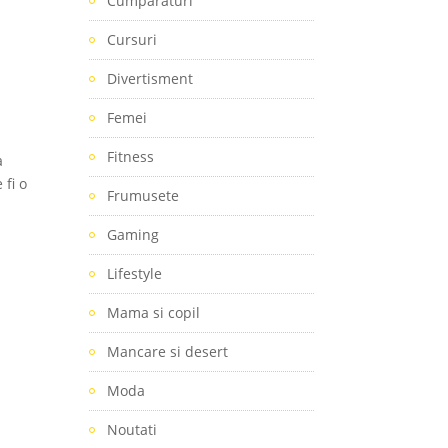
Cumparaturi
Cursuri
Divertisment
Femei
Fitness
a
 fi o
Frumusete
Gaming
Lifestyle
ă
Mama si copil
Mancare si desert
Moda
Noutati