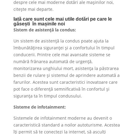
despre cele mai moderne dotări ale mașinilor noi,
citește mai departe.
Iată care sunt cele mai utile dotări pe care le
găsești în mașinile noi
Sistem de asistență la condus:
Un sistem de asistență la condus poate ajuta la
îmbunătățirea siguranței și a confortului în timpul
conducerii. Printre cele mai avansate sisteme se
numără frânarea automată de urgență,
monitorizarea unghiului mort, asistența la păstrarea
benzii de rulare și sistemul de aprindere automată a
farurilor. Acestea sunt caracteristici inovatoare care
pot face o diferență semnificativă în confortul și
siguranța ta în timpul condusului.
Sisteme de infotainment:
Sistemele de infotainment moderne au devenit o
caracteristică standard a noilor autoturisme. Acestea
îți permit să te conectezi la internet, să asculți