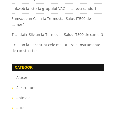
linkweb
la
Istoria grupului VAG in cateva randuri
Samsudean Calin
la
Termostat Salus iT500 de
cameră
Trandafir Silvian
la
Termostat Salus iT500 de cameră
Cristian
la
Care sunt cele mai utilizate instrumente
de constructie
CATEGORII
Afaceri
Agricultura
Animale
Auto