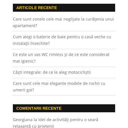
ARTICOLE RECENTE
Care sunt zonele cele mai neglijate la curățenia unui
apartament?
Cum alegi o baterie de baie pentru o casă veche cu
instalații învechite?
Ce este un vas WC rimless și de ce este considerat
mai igienic?
Căști integrale: de ce le aleg motocicliștii
Care sunt cele mai elegante modele de rochii cu
umerii goi?
COMENTARII RECENTE
Georgiana
la
Idei de activități pentru o seară
relaxantă cu prietenii