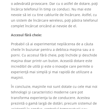
o adevărată provocare. Dar cu o astfel de dotare, poți
încărca telefonul în timp ce conduci. Nu mai este
nevoie să iei cu tine cablurile de încărcare. Astfel, cu
un sistem de încărcare wireless, poți păstra telefonul
complet încărcat oricând ai nevoie de el.
Accesul fără cheie:
Probabil că ai experimentat neplăcerea de a căuta
cheile în buzunar pentru a debloca mașina sau a o
porni. Cu accesul fără cheie, poți închide și deschide
mașina doar printr-un buton. Această dotare este
incredibil de utilă și este o inovație care permite o
experiență mai simplă și mai rapidă de utilizare a
mașinii.
În concluzie, mașinile noi sunt dotate cu cele mai noi
tehnologii și caracteristici moderne care pot
transforma experiența ta de conducere. Acestea
prezintă o gamă largă de dotări, precum sistemul de
asistență la condus, controlul temperaturii sau