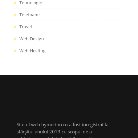
Tehnologie
Telefoane
Travel
Web Design
Web Hosting
Site-ul web hymerion.ro a fost înregistrat la
sfârșitul anului 2013 cu scopul de a