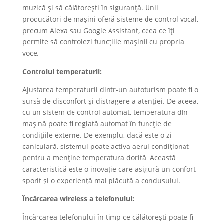
muzică și să călătorești în siguranță. Unii
producători de mașini oferă sisteme de control vocal,
precum Alexa sau Google Assistant, ceea ce îți
permite să controlezi funcțiile mașinii cu propria
voce.
Controlul temperaturii:
Ajustarea temperaturii dintr-un autoturism poate fi o
sursă de disconfort și distragere a atenției. De aceea,
cu un sistem de control automat, temperatura din
mașină poate fi reglată automat în funcție de
condițiile externe. De exemplu, dacă este o zi
caniculară, sistemul poate activa aerul condiționat
pentru a menține temperatura dorită. Această
caracteristică este o inovație care asigură un confort
sporit și o experiență mai plăcută a condusului.
Încărcarea wireless a telefonului:
Încărcarea telefonului în timp ce călătorești poate fi