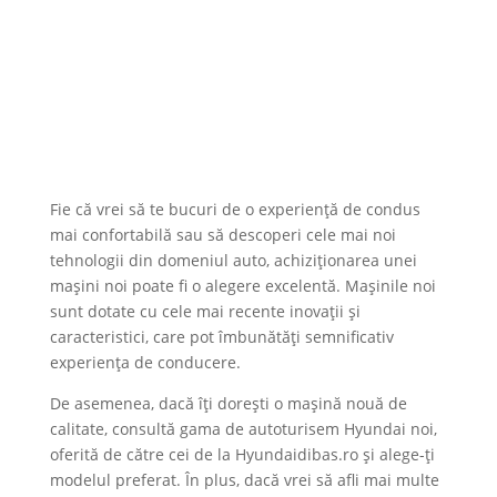
Fie că vrei să te bucuri de o experiență de condus
mai confortabilă sau să descoperi cele mai noi
tehnologii din domeniul auto, achiziționarea unei
mașini noi poate fi o alegere excelentă. Mașinile noi
sunt dotate cu cele mai recente inovații și
caracteristici, care pot îmbunătăți semnificativ
experiența de conducere.
De asemenea, dacă îți dorești o mașină nouă de
calitate, consultă gama de
autoturisem Hyundai noi
,
oferită de către cei de la Hyundaidibas.ro și alege-ți
modelul preferat. În plus, dacă vrei să afli mai multe