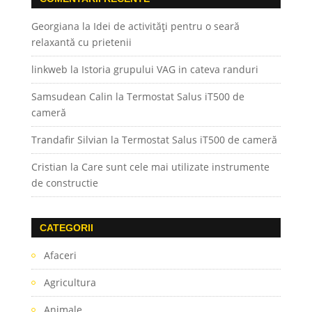
Georgiana
la
Idei de activități pentru o seară
relaxantă cu prietenii
linkweb
la
Istoria grupului VAG in cateva randuri
Samsudean Calin
la
Termostat Salus iT500 de
cameră
Trandafir Silvian
la
Termostat Salus iT500 de cameră
Cristian
la
Care sunt cele mai utilizate instrumente
de constructie
CATEGORII
Afaceri
Agricultura
Animale