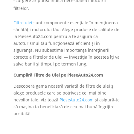
scurgere ar putea indica necesitatea înlocuirii
filtrelor.
Filtre ulei
sunt componente esențiale în menținerea
sănătății motorului tău. Alege produse de calitate de
la PieseAuto24.com pentru a te asigura că
autoturismul tău funcționează eficient și în
siguranță. Nu subestima importanța întreținerii
corecte a filtrelor de ulei — investiția în acestea îți va
salva banii și timpul pe termen lung.
Cumpără Filtre de Ulei pe PieseAuto24.com
Descoperă gama noastră variată de filtre de ulei și
alege produsele care se potrivesc cel mai bine
nevoilor tale. Vizitează
PieseAuto24.com
și asigură-te
că mașina ta beneficiază de cea mai bună îngrijire
posibilă!