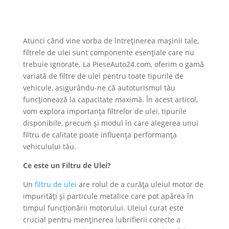
Atunci când vine vorba de întreținerea mașinii tale,
filtrele de ulei sunt componente esențiale care nu
trebuie ignorate. La PieseAuto24.com, oferim o gamă
variată de filtre de ulei pentru toate tipurile de
vehicule, asigurându-ne că autoturismul tău
funcționează la capacitate maximă. În acest articol,
vom explora importanța filtrelor de ulei, tipurile
disponibile, precum și modul în care alegerea unui
filtru de calitate poate influența performanța
vehiculului tău.
Ce este un Filtru de Ulei?
Un
filtru de ulei
are rolul de a curăța uleiul motor de
impurități și particule metalice care pot apărea în
timpul funcționării motorului. Uleiul curat este
crucial pentru menținerea lubrifierii corecte a