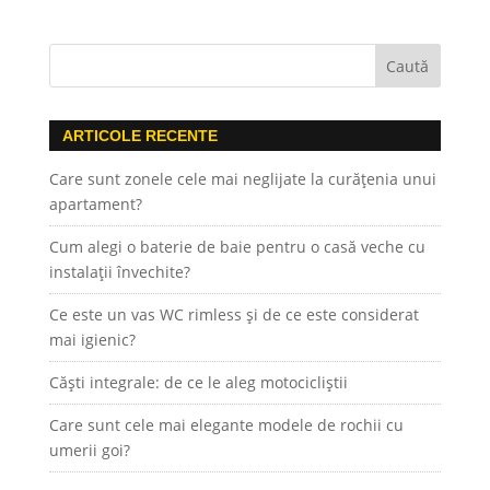
ARTICOLE RECENTE
Care sunt zonele cele mai neglijate la curățenia unui
apartament?
Cum alegi o baterie de baie pentru o casă veche cu
instalații învechite?
Ce este un vas WC rimless și de ce este considerat
mai igienic?
Căști integrale: de ce le aleg motocicliștii
Care sunt cele mai elegante modele de rochii cu
umerii goi?