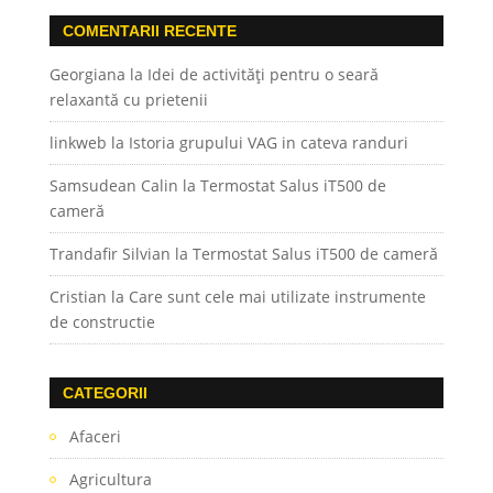
COMENTARII RECENTE
Georgiana
la
Idei de activități pentru o seară
relaxantă cu prietenii
linkweb
la
Istoria grupului VAG in cateva randuri
Samsudean Calin
la
Termostat Salus iT500 de
cameră
Trandafir Silvian
la
Termostat Salus iT500 de cameră
Cristian
la
Care sunt cele mai utilizate instrumente
de constructie
CATEGORII
Afaceri
Agricultura