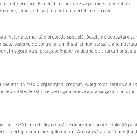
 nu sunt necesare. Boxele de depozitare vă permit să păstrați în
sezoniere, eliberând spațiul pentru obiectele de zi cu zi.
sau materiale, merită o protecție specială. Boxele de depozitare su
nsate, sisteme de control al umidității și monitorizare a temperatur
sunt în siguranță și protejate împotriva daunelor, a furturilor sau a
ile într-un mediu organizat și ordonat. Puteți folosi rafturi, cutii ș
le depozitate. Acest nivel de organizare vă ajută să găsiți mai ușor
are lucrează la domiciliu, o boxă de depozitare poate fi folosită pen
ri și a echipamentelor suplimentare. Aceasta vă ajută să mențineț