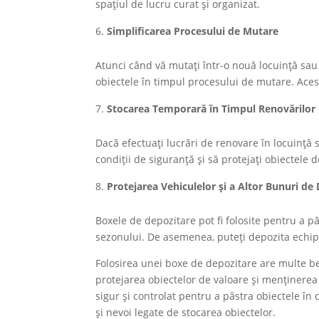
spațiul de lucru curat și organizat.
Simplificarea Procesului de Mutare
Atunci când vă mutați într-o nouă locuință sau
obiectele în timpul procesului de mutare. Aces
Stocarea Temporară în Timpul Renovărilor
Dacă efectuați lucrări de renovare în locuință 
condiții de siguranță și să protejați obiectele
Protejarea Vehiculelor și a Altor Bunuri de
Boxele de depozitare pot fi folosite pentru a pă
sezonului. De asemenea, puteți depozita echip
Folosirea unei boxe de depozitare are multe bene
protejarea obiectelor de valoare și menținerea 
sigur și controlat pentru a păstra obiectele în c
și nevoi legate de stocarea obiectelor.