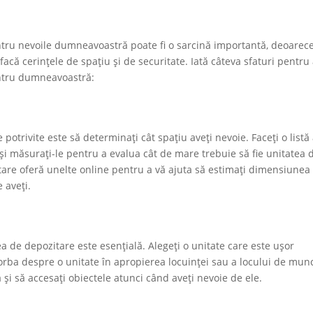
ntru nevoile dumneavoastră poate fi o sarcină importantă, deoarec
sfacă cerințele de spațiu și de securitate. Iată câteva sfaturi pentru
entru dumneavoastră:
otrivite este să determinați cât spațiu aveți nevoie. Faceți o listă
i și măsurați-le pentru a evalua cât de mare trebuie să fie unitatea 
itare oferă unelte online pentru a vă ajuta să estimați dimensiunea
e aveți.
a de depozitare este esențială. Alegeți o unitate care este ușor
orba despre o unitate în apropierea locuinței sau a locului de mun
a și să accesați obiectele atunci când aveți nevoie de ele.