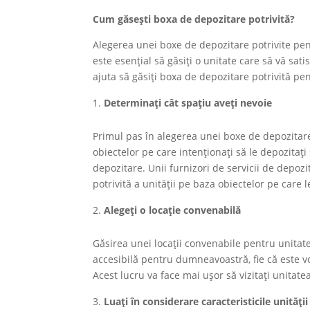
Cum găsești boxa de depozitare potrivită?
Alegerea unei boxe de depozitare potrivite pe
este esențial să găsiți o unitate care să vă sati
ajuta să găsiți boxa de depozitare potrivită p
Determinați cât spațiu aveți nevoie
Primul pas în alegerea unei boxe de depozitare p
obiectelor pe care intenționați să le depozitaț
depozitare. Unii furnizori de servicii de depoz
potrivită a unității pe baza obiectelor pe care l
Alegeți o locație convenabilă
Găsirea unei locații convenabile pentru unitate
accesibilă pentru dumneavoastră, fie că este v
Acest lucru va face mai ușor să vizitați unitate
Luați în considerare caracteristicile unității