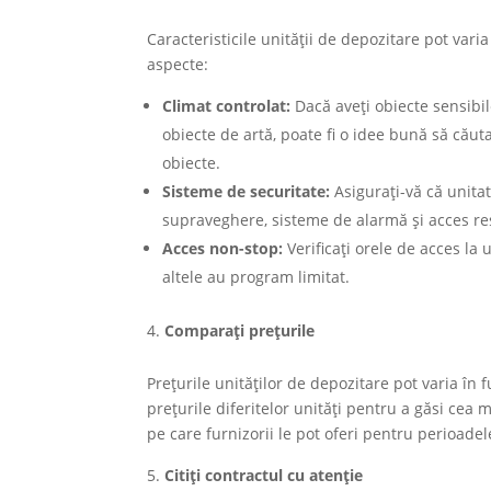
Caracteristicile unității de depozitare pot vari
aspecte:
Climat controlat:
Dacă aveți obiecte sensibi
obiecte de artă, poate fi o idee bună să căut
obiecte.
Sisteme de securitate:
Asigurați-vă că unita
supraveghere, sisteme de alarmă și acces rest
Acces non-stop:
Verificați orele de acces la
altele au program limitat.
Comparați prețurile
Prețurile unităților de depozitare pot varia în 
prețurile diferitelor unități pentru a găsi cea 
pe care furnizorii le pot oferi pentru perioadel
Citiți contractul cu atenție