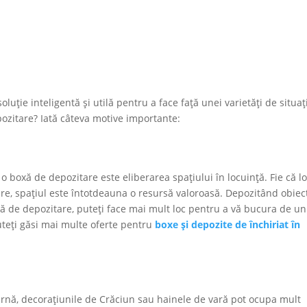
luție inteligentă și utilă pentru a face față unei varietăți de situați
pozitare? Iată câteva motive importante:
o boxă de depozitare este eliberarea spațiului în locuință. Fie că lo
re, spațiul este întotdeauna o resursă valoroasă. Depozitând obiec
oxă de depozitare, puteți face mai mult loc pentru a vă bucura de un
uteți găsi mai multe oferte pentru
boxe și depozite de închiriat în
rnă, decorațiunile de Crăciun sau hainele de vară pot ocupa mult