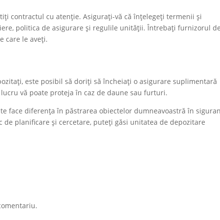
tiți contractul cu atenție. Asigurați-vă că înțelegeți termenii și
iere, politica de asigurare și regulile unității. Întrebați furnizorul d
e care le aveți.
ozitați, este posibil să doriți să încheiați o asigurare suplimentară
 lucru vă poate proteja în caz de daune sau furturi.
te face diferența în păstrarea obiectelor dumneavoastră în sigura
ic de planificare și cercetare, puteți găsi unitatea de depozitare
comentariu.