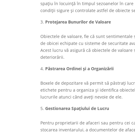
spațiu în locuință în timpul sezoanelor în care
condiții sigure și controlate astfel de obiecte 
Protejarea Bunurilor de Valoare
Obiectele de valoare, fie că sunt sentimentale 
de obicei echipate cu sisteme de securitate ava
Acest lucru vă asigură că obiectele de valoare 
deteriorării.
Păstrarea Ordinei și a Organizării
Boxele de depozitare vă permit să păstrați lucrur
etichete pentru a organiza și identifica obiecte
lucrurile atunci când aveți nevoie de ele.
Gestionarea Spațiului de Lucru
Pentru proprietarii de afaceri sau pentru cei c
stocarea inventarului, a documentelor de aface