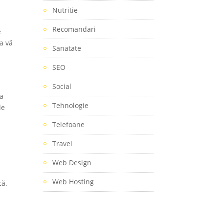
Nutritie
Recomandari
e
 a vă
Sanatate
SEO
Social
 a
Tehnologie
de
Telefoane
Travel
Web Design
Web Hosting
că.