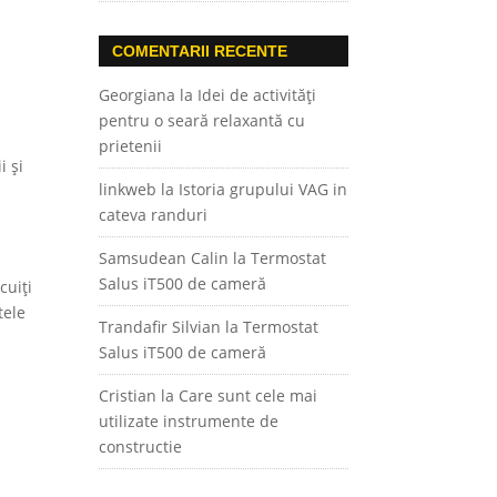
COMENTARII RECENTE
Georgiana
la
Idei de activități
pentru o seară relaxantă cu
prietenii
i și
linkweb
la
Istoria grupului VAG in
cateva randuri
Samsudean Calin
la
Termostat
Salus iT500 de cameră
cuiți
tele
Trandafir Silvian
la
Termostat
Salus iT500 de cameră
Cristian
la
Care sunt cele mai
utilizate instrumente de
constructie