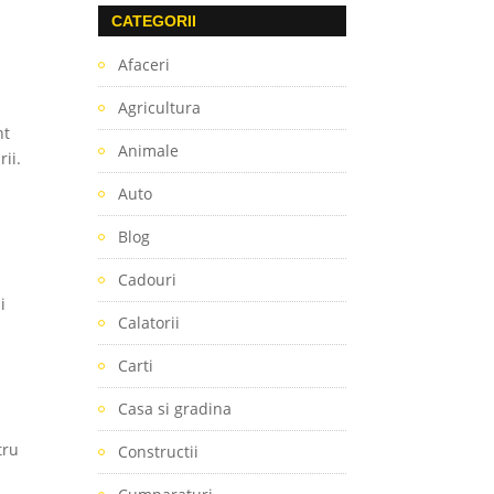
CATEGORII
Afaceri
Agricultura
nt
Animale
ii.
Auto
Blog
Cadouri
i
Calatorii
Carti
Casa si gradina
tru
Constructii
i