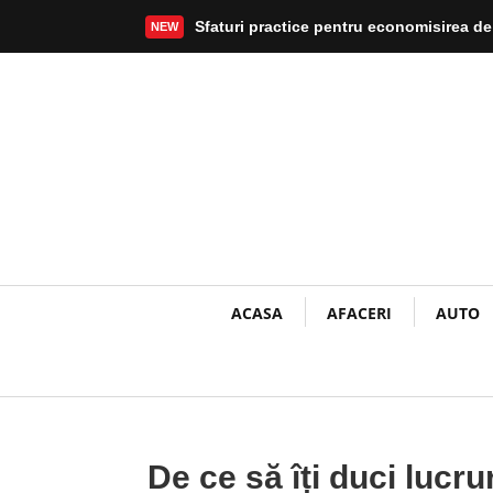
Sfaturi practice pentru economisirea de
NEW
Mai mult
ACASA
AFACERI
AUTO
De ce să îți duci lucr