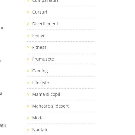
Cumparaturi
Cursuri
Divertisment
rar
Femei
Fitness
Frumusete
n
Gaming
Lifestyle
ra
Mama si copil
Mancare si desert
Moda
ații
Noutati