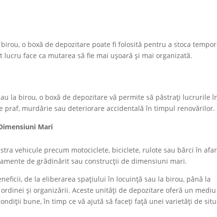
 birou, o boxă de depozitare poate fi folosită pentru a stoca tempo
t lucru face ca mutarea să fie mai ușoară și mai organizată.
sau la birou, o boxă de depozitare vă permite să păstrați lucrurile î
 de praf, murdărie sau deteriorare accidentală în timpul renovărilor.
 Dimensiuni Mari
stra vehicule precum motociclete, biciclete, rulote sau bărci în afa
amente de grădinărit sau construcții de dimensiuni mari.
ficii, de la eliberarea spațiului în locuință sau la birou, până la
ordinei și organizării. Aceste unități de depozitare oferă un mediu
ondiții bune, în timp ce vă ajută să faceți față unei varietăți de situ