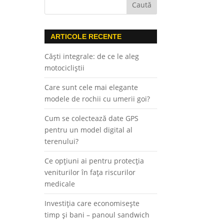
ARTICOLE RECENTE
Căști integrale: de ce le aleg
motocicliștii
Care sunt cele mai elegante
modele de rochii cu umerii goi?
Cum se colectează date GPS
pentru un model digital al
terenului?
Ce opțiuni ai pentru protecția
veniturilor în fața riscurilor
medicale
Investiția care economisește
timp și bani – panoul sandwich