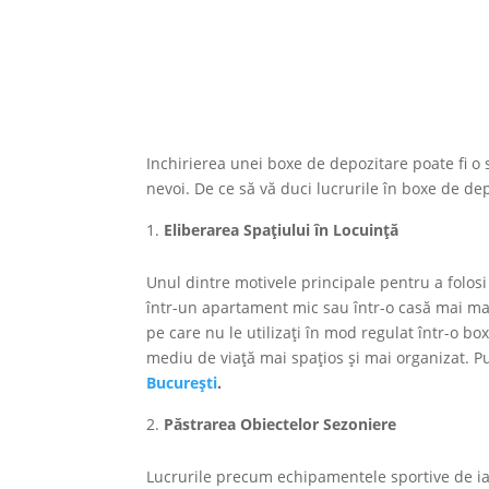
Inchirierea unei boxe de depozitare poate fi o so
nevoi. De ce să vă duci lucrurile în boxe de de
Eliberarea Spațiului în Locuință
Unul dintre motivele principale pentru a folosi 
într-un apartament mic sau într-o casă mai ma
pe care nu le utilizați în mod regulat într-o b
mediu de viață mai spațios și mai organizat. P
București
.
Păstrarea Obiectelor Sezoniere
Lucrurile precum echipamentele sportive de ia