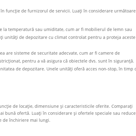
a în funcție de furnizorul de servicii. Luați în considerare următoare
le la temperatură sau umiditate, cum ar fi mobilierul de lemn sau
ați unități de depozitare cu climat controlat pentru a proteja aceste
tea are sisteme de securitate adecvate, cum ar fi camere de
ricționat, pentru a vă asigura că obiectele dvs. sunt în siguranță.
 unitatea de depozitare. Unele unități oferă acces non-stop, în timp 
funcție de locație, dimensiune și caracteristicile oferite. Comparați
mai bună ofertă. Luați în considerare și ofertele speciale sau reduce
e de închiriere mai lungi.