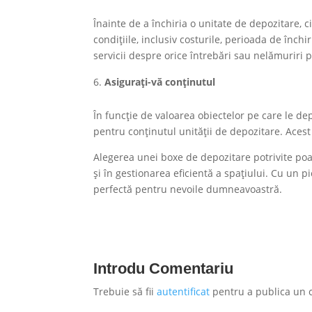
Înainte de a închiria o unitate de depozitare, ci
condițiile, inclusiv costurile, perioada de închir
servicii despre orice întrebări sau nelămuriri p
Asigurați-vă conținutul
În funcție de valoarea obiectelor pe care le dep
pentru conținutul unității de depozitare. Acest
Alegerea unei boxe de depozitare potrivite poa
și în gestionarea eficientă a spațiului. Cu un p
perfectă pentru nevoile dumneavoastră.
Introdu Comentariu
Trebuie să fii
autentificat
pentru a publica un 