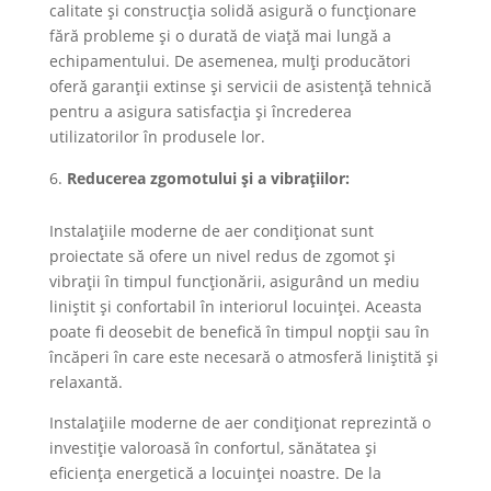
calitate și construcția solidă asigură o funcționare
fără probleme și o durată de viață mai lungă a
echipamentului. De asemenea, mulți producători
oferă garanții extinse și servicii de asistență tehnică
pentru a asigura satisfacția și încrederea
utilizatorilor în produsele lor.
Reducerea zgomotului și a vibrațiilor:
Instalațiile moderne de aer condiționat sunt
proiectate să ofere un nivel redus de zgomot și
vibrații în timpul funcționării, asigurând un mediu
liniștit și confortabil în interiorul locuinței. Aceasta
poate fi deosebit de benefică în timpul nopții sau în
încăperi în care este necesară o atmosferă liniștită și
relaxantă.
Instalațiile moderne de aer condiționat reprezintă o
investiție valoroasă în confortul, sănătatea și
eficiența energetică a locuinței noastre. De la