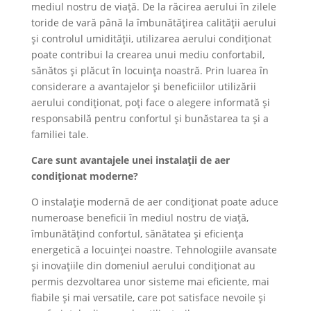
mediul nostru de viață. De la răcirea aerului în zilele
toride de vară până la îmbunătățirea calității aerului
și controlul umidității, utilizarea aerului condiționat
poate contribui la crearea unui mediu confortabil,
sănătos și plăcut în locuința noastră. Prin luarea în
considerare a avantajelor și beneficiilor utilizării
aerului condiționat, poți face o alegere informată și
responsabilă pentru confortul și bunăstarea ta și a
familiei tale.
Care sunt avantajele unei instalații de aer
condiționat moderne?
O instalație modernă de aer condiționat poate aduce
numeroase beneficii în mediul nostru de viață,
îmbunătățind confortul, sănătatea și eficiența
energetică a locuinței noastre. Tehnologiile avansate
și inovațiile din domeniul aerului condiționat au
permis dezvoltarea unor sisteme mai eficiente, mai
fiabile și mai versatile, care pot satisface nevoile și