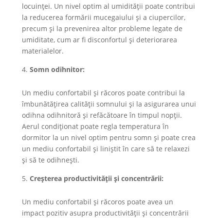
locuinței. Un nivel optim al umidității poate contribui
la reducerea formării mucegaiului și a ciupercilor,
precum și la prevenirea altor probleme legate de
umiditate, cum ar fi disconfortul și deteriorarea
materialelor.
Somn odihnitor:
Un mediu confortabil și răcoros poate contribui la
îmbunătățirea calității somnului și la asigurarea unui
odihna odihnitoră și refăcătoare în timpul nopții.
Aerul condiționat poate regla temperatura în
dormitor la un nivel optim pentru somn și poate crea
un mediu confortabil și liniștit în care să te relaxezi
și să te odihnești.
Creșterea productivității și concentrării:
Un mediu confortabil și răcoros poate avea un
impact pozitiv asupra productivității și concentrării