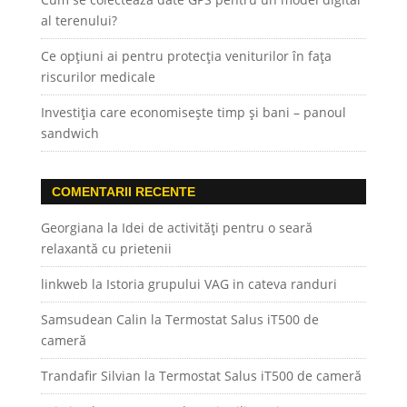
al terenului?
Ce opțiuni ai pentru protecția veniturilor în fața
riscurilor medicale
Investiția care economisește timp și bani – panoul
sandwich
COMENTARII RECENTE
Georgiana
la
Idei de activități pentru o seară
relaxantă cu prietenii
linkweb
la
Istoria grupului VAG in cateva randuri
Samsudean Calin
la
Termostat Salus iT500 de
cameră
Trandafir Silvian
la
Termostat Salus iT500 de cameră