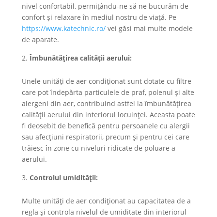
nivel confortabil, permițându-ne să ne bucurăm de
confort și relaxare în mediul nostru de viață. Pe
https://www.katechnic.ro/
vei găsi mai multe modele
de aparate.
Îmbunătățirea calității aerului:
Unele unități de aer condiționat sunt dotate cu filtre
care pot îndepărta particulele de praf, polenul și alte
alergeni din aer, contribuind astfel la îmbunătățirea
calității aerului din interiorul locuinței. Aceasta poate
fi deosebit de benefică pentru persoanele cu alergii
sau afecțiuni respiratorii, precum și pentru cei care
trăiesc în zone cu niveluri ridicate de poluare a
aerului.
Controlul umidității:
Multe unități de aer condiționat au capacitatea de a
regla și controla nivelul de umiditate din interiorul