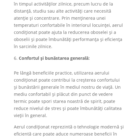
în timpul activităților zilnice, precum lucru de la
distanță, studiu sau alte activități care necesită
atenție și concentrare. Prin menținerea unei
temperaturi confortabile în interiorul locuinței, aerul
condiționat poate ajuta la reducerea oboselei și a
oboselii și poate îmbunătăți performanța și eficiența
în sarcinile zilnice.
Confortul și bunăstarea generală:
Pe lângă beneficiile practice, utilizarea aerului
condiționat poate contribui la creșterea confortului
și bunăstării generale în mediul nostru de viață. Un
mediu confortabil și plăcut din punct de vedere
termic poate spori starea noastră de spirit, poate
reduce nivelul de stres și poate îmbunătăți calitatea
vieții în general.
Aerul condiționat reprezintă o tehnologie modernă și
eficientă care poate aduce numeroase beneficii în