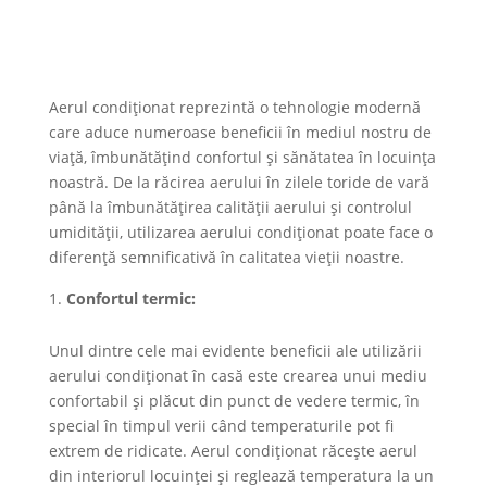
Aerul condiționat reprezintă o tehnologie modernă
care aduce numeroase beneficii în mediul nostru de
viață, îmbunătățind confortul și sănătatea în locuința
noastră. De la răcirea aerului în zilele toride de vară
până la îmbunătățirea calității aerului și controlul
umidității, utilizarea aerului condiționat poate face o
diferență semnificativă în calitatea vieții noastre.
Confortul termic:
Unul dintre cele mai evidente beneficii ale utilizării
aerului condiționat în casă este crearea unui mediu
confortabil și plăcut din punct de vedere termic, în
special în timpul verii când temperaturile pot fi
extrem de ridicate. Aerul condiționat răcește aerul
din interiorul locuinței și reglează temperatura la un