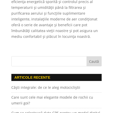
eficiența energetică sporită și controlul precis al
temperaturii și umidității până la filtrarea și
purificarea aerului și funcțiile suplimentare
inteligente, instalațiile moderne de aer condiționat
oferă o serie de avantaje și beneficii care pot
îmbunătăți calitatea vieții noastre și pot asigura un
mediu confortabil și plăcut în locuința noastră.
ARTICOLE RECENTE
Căști integrale: de ce le aleg motocicliștii
Care sunt cele mai elegante modele de rochii cu
umerii goi?
Cum se colectează date GPS pentru un model digital