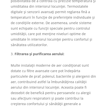
posibilitatea de a controla cu precizie temperatura și
umiditatea din interiorul locuinței. Termostatele
digitale și senzorii avansați permit reglarea fină a
temperaturii în funcție de preferințele individuale și
de condițiile externe. De asemenea, unele sisteme
sunt echipate cu funcții speciale pentru controlul
umidității, care pot menține niveluri optime de
umiditate în interiorul locuinței pentru confortul și
sănătatea utilizatorilor.
Filtrarea și purificarea aerului:
Multe instalații moderne de aer condiționat sunt
dotate cu filtre avansate care pot îndepărta
particulele de praf, polenul, bacteriile și alergenii din
aer, contribuind astfel la îmbunătățirea calității
aerului din interiorul locuinței. Aceasta poate fi
deosebit de benefică pentru persoanele cu alergii
sau afecțiuni respiratorii și poate contribui la
creșterea confortului și sănătății generale a