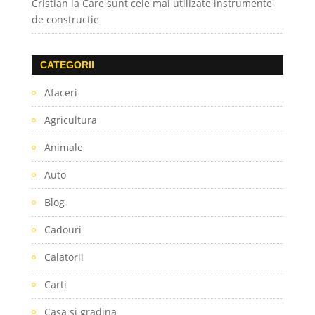
Cristian
la
Care sunt cele mai utilizate instrumente
de constructie
CATEGORII
Afaceri
Agricultura
Animale
Auto
Blog
Cadouri
Calatorii
Carti
Casa si gradina