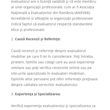
evaluatorul are o licență valabilă și că este membru
al unei organizații profesionale, cum ar fi Asociația
Națională a Evaluatorilor din România (ANEVAR).
Acreditările și afiliațiile la organizații profesionale
indică faptul că evaluatorul respectă standardele
etice și profesionale.
Caută Recenzii și Referințe:
Caută recenzii și referințe despre evaluatorul
imobiliar pe care îl iei în considerare. Poți întreba
prieteni, familie sau colegi care au avut experiențe
similare sau poți verifica recenziile online sau pe
site-urile specializate în evaluatori imobiliari.
Opiniile altor persoane pot oferi informații prețioase
despre calitatea serviciilor evaluatorului.
Experiența și Specializarea:
Verifică experiența evaluatorului și specializarea sa