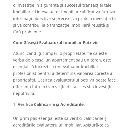
o investiție în siguranța și succesul tranzacției tale
imobiliare. Un evaluator imobiliar calificat va furniza
informații obiective și precise, va proteja investiția ta
și va contribui la o tranzacție imobiliară reușită și
fără probleme.
Cum Găsești Evaluatorul Imobiliar Potrivit
Atunci când îți cumperi o proprietate, fie că este
vorba de o casă, un apartament sau un teren, este
esențial să lucrezi cu un evaluator imobiliar
profesionist pentru a determina valoarea corectă a
proprietății. Găsirea evaluatorului potrivit poate face
diferența între o tranzacție de succes și o investiție
nepotrivită.
Verifică Calificările și Acreditările:
Un prim pas esențial este să verifici calificările și
acreditările evaluatorului imobiliar. Asigură-te că