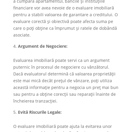
a cumpăra apartamentul, băncile și instituțiile
financiare vor avea nevoie de o evaluare imobiliară
pentru a stabili valoarea de garantare a creditului. O
evaluare corectă și obiectivă poate afecta suma pe
care o poți obține ca împrumut și ratele de dobândă
asociate.
Argument de Negociere:
Evaluarea imobiliară poate servi ca un argument
puternic în procesul de negociere cu vânzătorul.
Dacă evaluatorul determină că valoarea proprietății
este mai mică decât prețul de vânzare, poți utiliza
această informație pentru a negocia un preț mai bun
sau pentru a obține corecții sau reparații înainte de
încheierea tranzacției.
Evită Riscurile Legale:
O evaluare imobiliară poate ajuta la evitarea unor