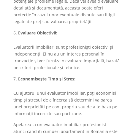
potențiale probleme legale. Dacă vei avea o evaluare
detaliată și documentată, aceasta poate oferi
protecție în cazul unor eventuale dispute sau litigii
legate de preț sau valoarea proprietății.
Evaluare Obiectivă:
Evaluatorii imobiliari sunt profesioniști obiectivi și
independenți. Ei nu au un interes personal în
tranzacție și vor furniza o evaluare imparțială, bazată
pe criterii profesionale și tehnice.
Economisește Timp și Stres:
Cu ajutorul unui evaluator imobiliar, poți economisi
timp și stresul de a încerca să determini valoarea
unei proprietăți pe cont propriu sau de a te baza pe
informații incorecte sau partizane.
Apelarea la un evaluator imobiliar profesionist
atunci când îți cumperi apartament în România este