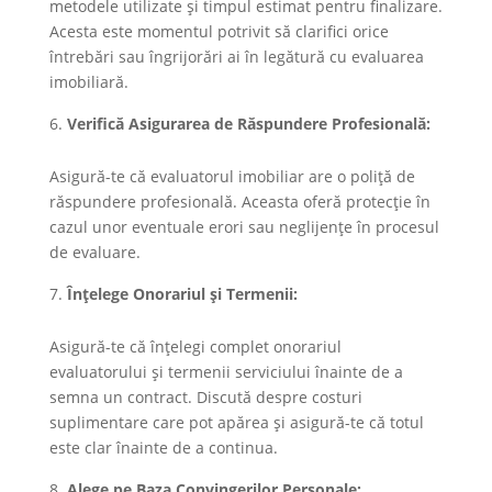
metodele utilizate și timpul estimat pentru finalizare.
Acesta este momentul potrivit să clarifici orice
întrebări sau îngrijorări ai în legătură cu evaluarea
imobiliară.
Verifică Asigurarea de Răspundere Profesională:
Asigură-te că evaluatorul imobiliar are o poliță de
răspundere profesională. Aceasta oferă protecție în
cazul unor eventuale erori sau neglijențe în procesul
de evaluare.
Înțelege Onorariul și Termenii:
Asigură-te că înțelegi complet onorariul
evaluatorului și termenii serviciului înainte de a
semna un contract. Discută despre costuri
suplimentare care pot apărea și asigură-te că totul
este clar înainte de a continua.
Alege pe Baza Convingerilor Personale: