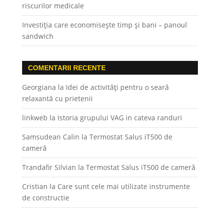
riscurilor medicale
Investiția care economisește timp și bani – panoul
sandwich
COMENTARII RECENTE
Georgiana
la
Idei de activități pentru o seară
relaxantă cu prietenii
linkweb
la
Istoria grupului VAG in cateva randuri
Samsudean Calin
la
Termostat Salus iT500 de
cameră
Trandafir Silvian
la
Termostat Salus iT500 de cameră
Cristian
la
Care sunt cele mai utilizate instrumente
de constructie