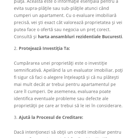
piață. Aceasta este o informație esențială pentru a
evita supra-plățile sau sub-plățile atunci când
cumperi un apartament. Cu o evaluare imobiliară
precisă, vei ști exact cât valorează proprietatea și vei
putea face o ofertă sau negocia un preț corect.
Consultă și
harta ansambluri rezidentiale Bucuresti
.
Protejează Investiția Ta:
Cumpărarea unei proprietăți este o investiție
semnificativă. Apelând la un evaluator imobiliar, poți
fi sigur că faci o alegere înțeleaptă și că nu plătești
mai mult decât ar trebui pentru apartamentul pe
care îl cumperi. De asemenea, evaluarea poate
identifica eventuale probleme sau defecte ale
proprietății pe care ar trebui să le iei în considerare.
Ajută la Procesul de Creditare:
Dacă intenționezi să obții un credit imobiliar pentru