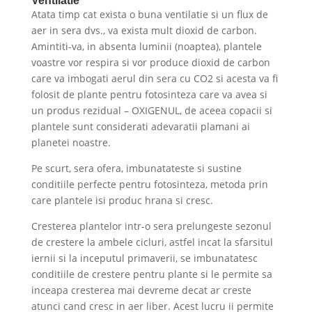
Ventilatie
Atata timp cat exista o buna ventilatie si un flux de
aer in sera dvs., va exista mult dioxid de carbon.
Amintiti-va, in absenta luminii (noaptea), plantele
voastre vor respira si vor produce dioxid de carbon
care va imbogati aerul din sera cu CO2 si acesta va fi
folosit de plante pentru fotosinteza care va avea si
un produs rezidual – OXIGENUL, de aceea copacii si
plantele sunt considerati adevaratii plamani ai
planetei noastre.
Pe scurt, sera ofera, imbunatateste si sustine
conditiile perfecte pentru fotosinteza, metoda prin
care plantele isi produc hrana si cresc.
Cresterea plantelor intr-o sera prelungeste sezonul
de crestere la ambele cicluri, astfel incat la sfarsitul
iernii si la inceputul primaverii, se imbunatatesc
conditiile de crestere pentru plante si le permite sa
inceapa cresterea mai devreme decat ar creste
atunci cand cresc in aer liber. Acest lucru ii permite