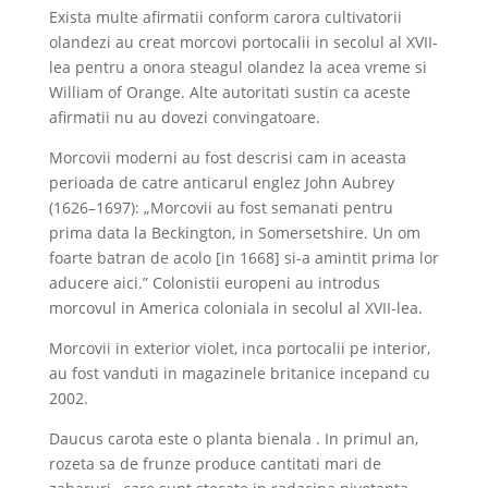
Exista multe afirmatii conform carora cultivatorii
olandezi au creat morcovi portocalii in secolul al XVII-
lea pentru a onora steagul olandez la acea vreme si
William of Orange. Alte autoritati sustin ca aceste
afirmatii nu au dovezi convingatoare.
Morcovii moderni au fost descrisi cam in aceasta
perioada de catre anticarul englez John Aubrey
(1626–1697): „Morcovii au fost semanati pentru
prima data la Beckington, in Somersetshire. Un om
foarte batran de acolo [in 1668] si-a amintit prima lor
aducere aici.” Colonistii europeni au introdus
morcovul in America coloniala in secolul al XVII-lea.
Morcovii in exterior violet, inca portocalii pe interior,
au fost vanduti in magazinele britanice incepand cu
2002.
Daucus carota este o planta bienala . In primul an,
rozeta sa de frunze produce cantitati mari de