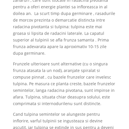
zaharuri , care sunt stocate in radacina pivotanta
pentru a oferi energie plantei sa infloreasca in al
doilea an. La scurt timp dupa germinare , rasadurile
de morcov prezinta o demarcatie distincta intre
radacina pivotanta si tulpina: tulpina este mai
groasa si lipsita de radacini laterale. La capatul
superior al tulpinii se afla frunza samanta . Prima
frunza adevarata apare la aproximativ 10-15 zile
dupa germinare.
Frunzele ulterioare sunt alternative (cu o singura
frunza atasata la un nod), aranjate spiralat si
compuse pinnat , cu bazele frunzelor care invelesc
tulpina. Pe masura ce planta creste, bazele frunzelor
semintelor, langa radacina pivotana, sunt impinse in
afara. Tulpina, situata chiar deasupra solului, este
comprimata si internodurilenu sunt distincte.
Cand tulpina semintelor se alungeste pentru
inflorire, varful tulpinii se ingusteaza si devine
ascutit, iar tulpina se extinde in sus pentru a deveni