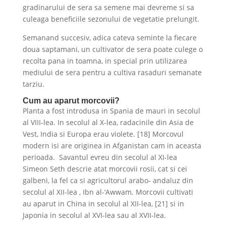
gradinarului de sera sa semene mai devreme si sa
culeaga beneficiile sezonului de vegetatie prelungit.
Semanand succesiv, adica cateva seminte la fiecare
doua saptamani, un cultivator de sera poate culege o
recolta pana in toamna, in special prin utilizarea
mediului de sera pentru a cultiva rasaduri semanate
tarziu.
Cum au aparut morcovii?
Planta a fost introdusa in Spania de mauri in secolul
al VIII-lea. In secolul al X-lea, radacinile din Asia de
Vest, India si Europa erau violete. [18] Morcovul
modern isi are originea in Afganistan cam in aceasta
perioada. Savantul evreu din secolul al XI-lea
Simeon Seth descrie atat morcovii rosii, cat si cei
galbeni, la fel ca si agricultorul arabo- andaluz din
secolul al XII-lea , Ibn al-‘Awwam. Morcovii cultivati
au aparut in China in secolul al XII-lea, [21] si in
Japonia in secolul al XVI-lea sau al XVII-lea.