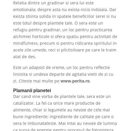
Relatia dintre un gradinar si sera lui este
emotionala; despre asta nu exista nicio indoiala. Dar
exista stiinta solida in spatele beneficiilor serei si nu
este totul despre plantele tale. O sera este un
refugiu pentru gradinar, un loc pentru practicarea
alchimiei horticole si ofera spatiu pentru activitati de
mindfulness, precum si pentru ridicarea spiritului in
acele zile umede, reci si plictisitoare pe care le traim
atat de des.
Este un adapost de vreme, un loc pentru reflectie
linistita si undeva departe de agitatia vietii de zi cu
zi. Citeste mai multe pe
www.perita.ro
.
Plamanii planetei
Dar cand vine vorba de plantele tale, sera este un
catalizator. La fel ca orice mare productie de
alimente, chiar si legumele au nevoie de cele mai
bune ingrediente; ingrediente de calitate pe care o
sera le imbunatateste. Mai intai au nevoie de lumina
ca sursa de energie pentru procesul de fotosinteza,