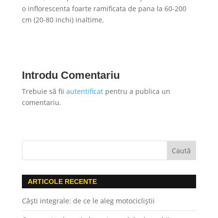
o inflorescenta foarte ramificata de pana la 60-200
cm (20-80 inchi) inaltime.
Introdu Comentariu
Trebuie să fii
autentificat
pentru a publica un
comentariu.
ARTICOLE RECENTE
Căști integrale: de ce le aleg motocicliștii