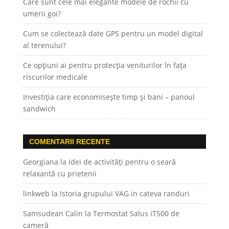
Care sunt cele mai elegante modele de rochii cu
umerii goi?
Cum se colectează date GPS pentru un model digital
al terenului?
Ce opțiuni ai pentru protecția veniturilor în fața
riscurilor medicale
Investiția care economisește timp și bani – panoul
sandwich
COMENTARII RECENTE
Georgiana
la
Idei de activități pentru o seară
relaxantă cu prietenii
linkweb
la
Istoria grupului VAG in cateva randuri
Samsudean Calin
la
Termostat Salus iT500 de
cameră