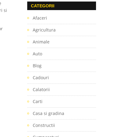
e
CATEGORII
i si
Afaceri
or
Agricultura
Animale
Auto
Blog
Cadouri
Calatorii
Carti
Casa si gradina
Constructii