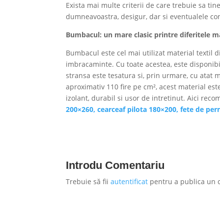
Exista mai multe criterii de care trebuie sa tin
dumneavoastra, desigur, dar si eventualele cons
Bumbacul: un mare clasic printre diferitele m
Bumbacul este cel mai utilizat material textil 
imbracaminte. Cu toate acestea, este disponibil 
stransa este tesatura si, prin urmare, cu atat 
aproximativ 110 fire pe cm², acest material es
izolant, durabil si usor de intretinut. Aici r
200×260, cearceaf pilota 180×200, fete de per
Introdu Comentariu
Trebuie să fii
autentificat
pentru a publica un 