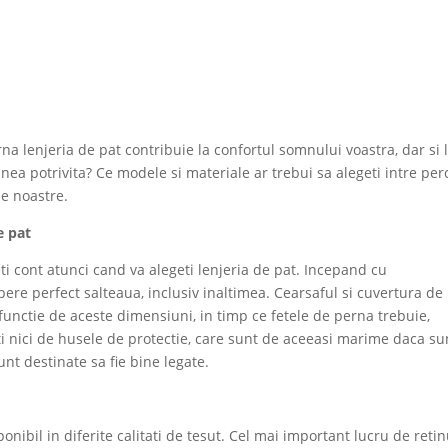
na lenjeria de pat contribuie la confortul somnului voastra, dar si 
ea potrivita? Ce modele si materiale ar trebui sa alegeti intre per
le noastre.
e pat
eti cont atunci cand va alegeti lenjeria de pat. Incepand cu
ere perfect salteaua, inclusiv inaltimea. Cearsaful si cuvertura de
functie de aceste dimensiuni, in timp ce fetele de perna trebuie,
ati nici de husele de protectie, care sunt de aceeasi marime daca su
nt destinate sa fie bine legate.
onibil in diferite calitati de tesut. Cel mai important lucru de retin