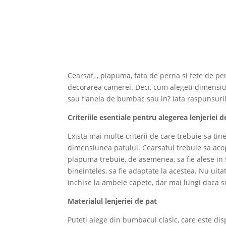
Cearsaf, , plapuma, fata de perna si fete de per
decorarea camerei. Deci, cum alegeti dimensiun
sau flanela de bumbac sau in? Iata raspunsuri
Criteriile esentiale pentru alegerea lenjeriei d
Exista mai multe criterii de care trebuie sa tin
dimensiunea patului. Cearsaful trebuie sa acop
plapuma trebuie, de asemenea, sa fie alese in 
bineinteles, sa fie adaptate la acestea. Nu uit
inchise la ambele capete, dar mai lungi daca su
Materialul lenjeriei de pat
Puteti alege din bumbacul clasic, care este disp