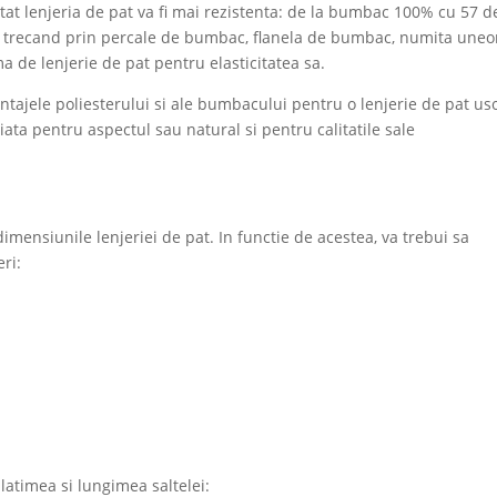
atat lenjeria de pat va fi mai rezistenta: de la bumbac 100% cu 57 d
 trecand prin percale de bumbac, flanela de bumbac, numita uneor
 de lenjerie de pat pentru elasticitatea sa.
tajele poliesterului si ale bumbacului pentru o lenjerie de pat us
ciata pentru aspectul sau natural si pentru calitatile sale
imensiunile lenjeriei de pat. In functie de acestea, va trebui sa
ri:
atimea si lungimea saltelei: