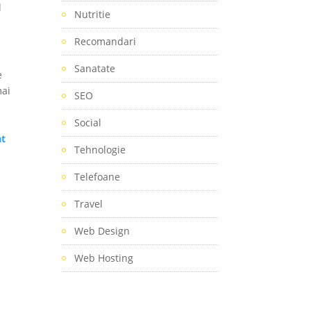
l
Nutritie
Recomandari
Sanatate
e
mai
SEO
Social
at
Tehnologie
Telefoane
Travel
Web Design
Web Hosting