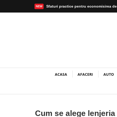
Sfaturi practice pentru economisirea de
NEW
Mai mult
ACASA
AFACERI
AUTO
Cum se alege lenjeria