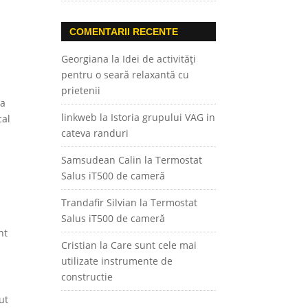
COMENTARII RECENTE
Georgiana
la
Idei de activități
pentru o seară relaxantă cu
prietenii
la
linkweb
la
Istoria grupului VAG in
cal
cateva randuri
Samsudean Calin
la
Termostat
Salus iT500 de cameră
Trandafir Silvian
la
Termostat
Salus iT500 de cameră
nt
Cristian
la
Care sunt cele mai
utilizate instrumente de
constructie
ut