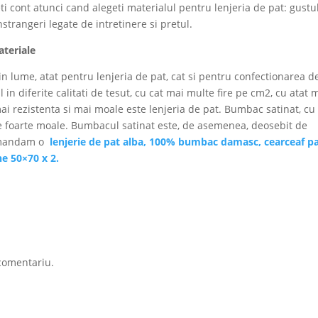
eti cont atunci cand alegeti materialul pentru lenjeria de pat: gustu
trangeri legate de intretinere si pretul.
ateriale
din lume, atat pentru lenjeria de pat, cat si pentru confectionarea d
in diferite calitati de tesut, cu cat mai multe fire pe cm2, cu atat 
mai rezistenta si mai moale este lenjeria de pat. Bumbac satinat, cu
te foarte moale. Bumbacul satinat este, de asemenea, deosebit de
ecomandam o
lenjerie de pat alba, 100% bumbac damasc, cearceaf p
ne 50×70 x 2.
comentariu.