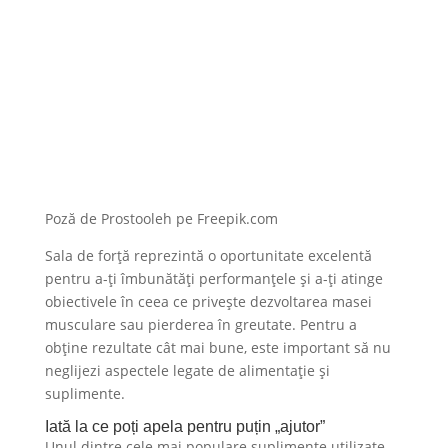
Poză de Prostooleh pe Freepik.com
Sala de forță reprezintă o oportunitate excelentă
pentru a-ți îmbunătăți performanțele și a-ți atinge
obiectivele în ceea ce privește dezvoltarea masei
musculare sau pierderea în greutate. Pentru a
obține rezultate cât mai bune, este important să nu
neglijezi aspectele legate de alimentație și
suplimente.
Iată la ce poți apela pentru puțin „ajutor”
Unul dintre cele mai populare suplimente utilizate