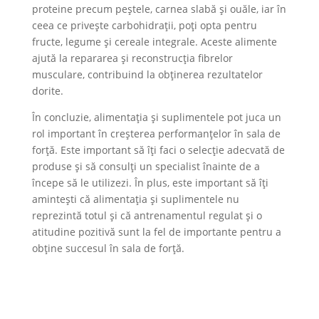
proteine precum peștele, carnea slabă și ouăle, iar în
ceea ce privește carbohidrații, poți opta pentru
fructe, legume și cereale integrale. Aceste alimente
ajută la repararea și reconstrucția fibrelor
musculare, contribuind la obținerea rezultatelor
dorite.
În concluzie, alimentația și suplimentele pot juca un
rol important în creșterea performanțelor în sala de
forță. Este important să îți faci o selecție adecvată de
produse și să consulți un specialist înainte de a
începe să le utilizezi. În plus, este important să îți
amintești că alimentația și suplimentele nu
reprezintă totul și că antrenamentul regulat și o
atitudine pozitivă sunt la fel de importante pentru a
obține succesul în sala de forță.