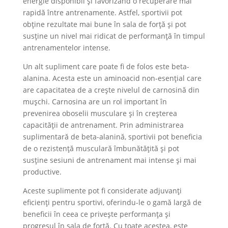
energie disponibil și favorizând o recuperare mai
rapidă între antrenamente. Astfel, sportivii pot
obține rezultate mai bune în sala de forță și pot
susține un nivel mai ridicat de performanță în timpul
antrenamentelor intense.
Un alt supliment care poate fi de folos este beta-
alanina. Acesta este un aminoacid non-esențial care
are capacitatea de a crește nivelul de carnosină din
mușchi. Carnosina are un rol important în
prevenirea oboselii musculare și în creșterea
capacității de antrenament. Prin administrarea
suplimentară de beta-alanină, sportivii pot beneficia
de o rezistență musculară îmbunătățită și pot
susține sesiuni de antrenament mai intense și mai
productive.
Aceste suplimente pot fi considerate adjuvanți
eficienți pentru sportivi, oferindu-le o gamă largă de
beneficii în ceea ce privește performanța și
progresul în sala de forță. Cu toate acestea, este