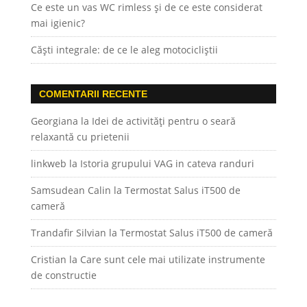
Ce este un vas WC rimless și de ce este considerat
mai igienic?
Căști integrale: de ce le aleg motocicliștii
COMENTARII RECENTE
Georgiana
la
Idei de activități pentru o seară
relaxantă cu prietenii
linkweb
la
Istoria grupului VAG in cateva randuri
Samsudean Calin
la
Termostat Salus iT500 de
cameră
Trandafir Silvian
la
Termostat Salus iT500 de cameră
Cristian
la
Care sunt cele mai utilizate instrumente
de constructie