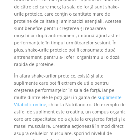
de către cei care merg la sala de forță sunt shake-
urile proteice, care conțin o cantitate mare de
proteine de calitate și aminoacizi esențiali. Acestea
sunt benefice pentru creșterea și repararea
mușchilor după antrenament, îmbunătățind astfel
performanțele în timpul următoarelor sesiuni. În
plus, shake-urile proteice pot fi consumate după
antrenament, pentru a-i oferi organismului o doză
rapidă de proteine.
În afara shake-urilor proteice, există și alte
suplimente care pot fi extrem de utile pentru
creșterea performanțelor în sala de forță, iar pe
multe dintre ele le poți găsi în gama de
suplimente
Vitabolic online
, chiar la Nutriland.ro. Un exemplu de
astfel de supliment este creatina, un compus organic
care are capacitatea de a ajuta la creșterea forței și a
masei musculare. Creatina acționează în mod direct
asupra celulelor musculare, sporind nivelul de