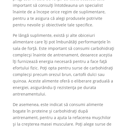
important să consulți întotdeauna un specialist
înainte de a începe orice regim de suplimentare,
pentru a te asigura că alegi produsele potrivite
pentru nevoile și obiectivele tale specifice.
Pe lângă suplimente, există și alte obiceiuri
alimentare care îți pot îmbunătăți performanțele în
sala de forță. Este important să consumi carbohidrați
complecși înainte de antrenament, deoarece aceștia
îți furnizează energia necesară pentru a face față
efortului fizic. Poți opta pentru surse de carbohidrați
complecși precum orezul brun, cartofii dulci sau
quinoa. Aceste alimente oferă o eliberare graduală a
energiei, asigurându-ți rezistența pe durata
antrenamentului.
De asemenea, este indicat să consumi alimente
bogate în proteine și carbohidrați după
antrenament, pentru a ajuta la refacerea mușchilor
și la creșterea masei musculare. Poți alege surse de