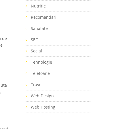
Nutritie
n
Recomandari
Sanatate
a de
SEO
te
Social
Tehnologie
Telefoane
Travel
juta
a
Web Design
Web Hosting
arati