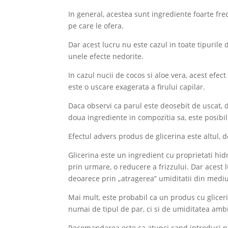
In general, acestea sunt ingrediente foarte fr
pe care le ofera.
Dar acest lucru nu este cazul in toate tipurile
unele efecte nedorite.
In cazul nucii de cocos si aloe vera, acest efe
este o uscare exagerata a firului capilar.
Daca observi ca parul este deosebit de uscat, 
doua ingrediente in compozitia sa, este posibil
Efectul advers produs de glicerina este altul, de
Glicerina este un ingredient cu proprietati hidr
prin urmare, o reducere a frizzului. Dar acest
deoarece prin „atragerea” umiditatii din medi
Mai mult, este probabil ca un produs cu gliceri
numai de tipul de par, ci si de umiditatea amb
Recomandarea este ca atunci cand introduci pro