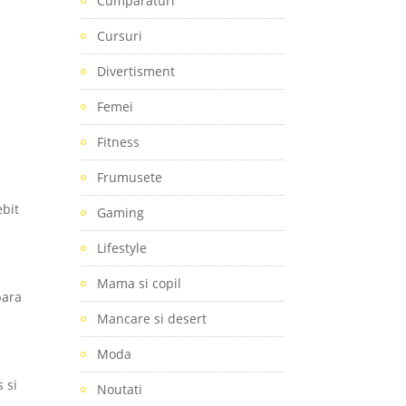
Cumparaturi
Cursuri
Divertisment
Femei
Fitness
Frumusete
ebit
Gaming
Lifestyle
Mama si copil
para
Mancare si desert
Moda
 si
Noutati