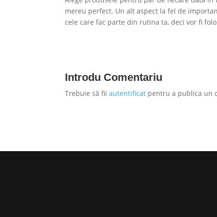
mereu perfect. Un alt aspect la fel de important
cele care fac parte din rutina ta, deci vor fi fo
Introdu Comentariu
Trebuie să fii
autentificat
pentru a publica un 