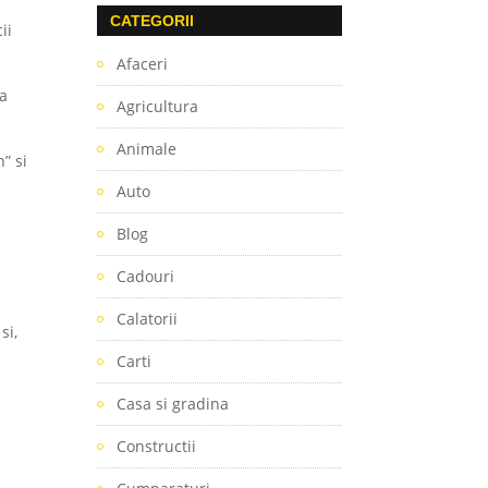
CATEGORII
ii
Afaceri
ca
Agricultura
Animale
” si
Auto
Blog
Cadouri
Calatorii
si,
,
Carti
Casa si gradina
Constructii