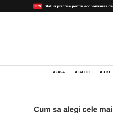
Sfaturi practice pentru economisirea de
NEW
Mai mult
ACASA
AFACERI
AUTO
Cum sa alegi cele ma