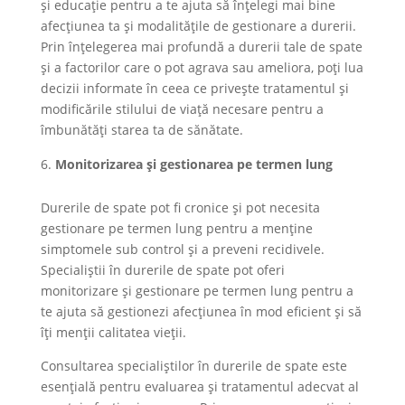
și educație pentru a te ajuta să înțelegi mai bine
afecțiunea ta și modalitățile de gestionare a durerii.
Prin înțelegerea mai profundă a durerii tale de spate
și a factorilor care o pot agrava sau ameliora, poți lua
decizii informate în ceea ce privește tratamentul și
modificările stilului de viață necesare pentru a
îmbunătăți starea ta de sănătate.
Monitorizarea și gestionarea pe termen lung
Durerile de spate pot fi cronice și pot necesita
gestionare pe termen lung pentru a menține
simptomele sub control și a preveni recidivele.
Specialiștii în durerile de spate pot oferi
monitorizare și gestionare pe termen lung pentru a
te ajuta să gestionezi afecțiunea în mod eficient și să
îți menții calitatea vieții.
Consultarea specialiștilor în durerile de spate este
esențială pentru evaluarea și tratamentul adecvat al