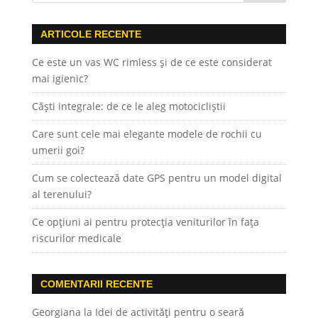
ARTICOLE RECENTE
Ce este un vas WC rimless și de ce este considerat
mai igienic?
Căști integrale: de ce le aleg motocicliștii
Care sunt cele mai elegante modele de rochii cu
umerii goi?
Cum se colectează date GPS pentru un model digital
al terenului?
Ce opțiuni ai pentru protecția veniturilor în fața
riscurilor medicale
COMENTARII RECENTE
Georgiana
la
Idei de activități pentru o seară