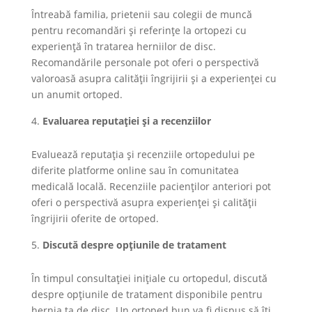
Întreabă familia, prietenii sau colegii de muncă
pentru recomandări și referințe la ortopezi cu
experiență în tratarea herniilor de disc.
Recomandările personale pot oferi o perspectivă
valoroasă asupra calității îngrijirii și a experienței cu
un anumit ortoped.
Evaluarea reputației și a recenziilor
Evaluează reputația și recenziile ortopedului pe
diferite platforme online sau în comunitatea
medicală locală. Recenziile pacienților anteriori pot
oferi o perspectivă asupra experienței și calității
îngrijirii oferite de ortoped.
Discută despre opțiunile de tratament
În timpul consultației inițiale cu ortopedul, discută
despre opțiunile de tratament disponibile pentru
hernia ta de disc. Un ortoped bun va fi dispus să îți