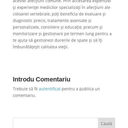
acestei afecțiuni comune. Prin accesarea expertizei
și experienței medicilor specializați în afecțiuni ale
coloanei vertebrale, poți beneficia de evaluare și
diagnostic precis, tratamente avansate și
personalizate, consiliere și educație, precum și
monitorizare și gestionare pe termen lung pentru a
te ajuta să gestionezi durerile de spate și să îți
îmbunătățești calitatea vieții.
Introdu Comentariu
Trebuie să fii
autentificat
pentru a publica un
comentariu.