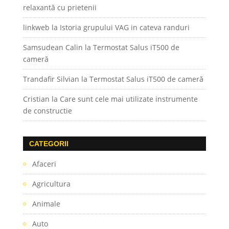
relaxantă cu prietenii
linkweb
la
Istoria grupului VAG in cateva randuri
Samsudean Calin
la
Termostat Salus iT500 de
cameră
Trandafir Silvian
la
Termostat Salus iT500 de cameră
Cristian
la
Care sunt cele mai utilizate instrumente
de constructie
CATEGORII
Afaceri
Agricultura
Animale
Auto