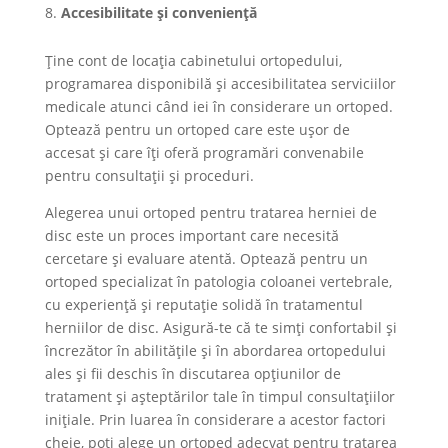
Accesibilitate și conveniență
Ține cont de locația cabinetului ortopedului,
programarea disponibilă și accesibilitatea serviciilor
medicale atunci când iei în considerare un ortoped.
Optează pentru un ortoped care este ușor de
accesat și care îți oferă programări convenabile
pentru consultații și proceduri.
Alegerea unui ortoped pentru tratarea herniei de
disc este un proces important care necesită
cercetare și evaluare atentă. Optează pentru un
ortoped specializat în patologia coloanei vertebrale,
cu experiență și reputație solidă în tratamentul
herniilor de disc. Asigură-te că te simți confortabil și
încrezător în abilitățile și în abordarea ortopedului
ales și fii deschis în discutarea opțiunilor de
tratament și așteptărilor tale în timpul consultațiilor
inițiale. Prin luarea în considerare a acestor factori
cheie, poți alege un ortoped adecvat pentru tratarea