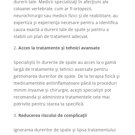
durerii tale. Medicii specializați în afecțiuni ale
coloanei vertebrale, cum ar fi ortopezii,
neurochirurgii sau medicii fizici și de reabilitare, au
expertiza și experiența necesare pentru a identifica
cauza exactă a durerii tale de spate și pentru a
stabili un plan de tratament adecvat.
Acces la tratamente și tehnici avansate
Specialiștii în durerile de spate au acces la o gamă
largă de tratamente și tehnici avansate pentru
gestionarea durerilor de spate. De la terapia fizică și
medicamentele antiinflamatoare până la proceduri
minim invazive și chirurgie, acești specialiști pot
recomanda și administra tratamentele cele mai
potrivite pentru starea ta specifică.
Reducerea riscului de complicații
Ignorarea durerilor de spate și lipsa tratamentului