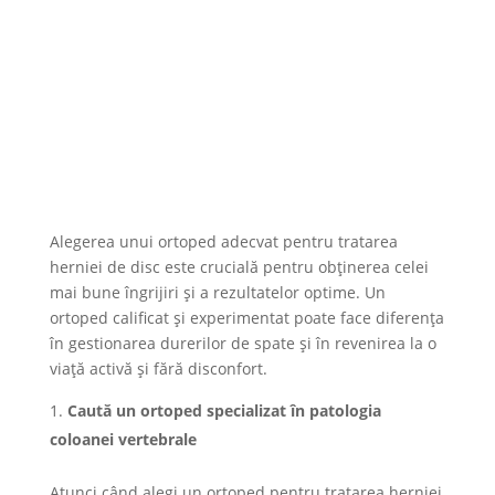
Alegerea unui ortoped adecvat pentru tratarea
herniei de disc este crucială pentru obținerea celei
mai bune îngrijiri și a rezultatelor optime. Un
ortoped calificat și experimentat poate face diferența
în gestionarea durerilor de spate și în revenirea la o
viață activă și fără disconfort.
Caută un ortoped specializat în patologia
coloanei vertebrale
Atunci când alegi un ortoped pentru tratarea herniei