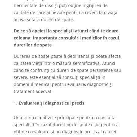
herniei tale de disc și poți obține îngrijirea de
calitate de care ai nevoie pentru a reveni la o viață
activă și fără dureri de spate.
De ce să apelezi la specialiști atunci când te doare
coloana: Importanța consultării medicilor în cazul
durerilor de spate
Durerea de spate poate fi debilitantă și poate afecta
calitatea vieții într-o măsură semnificativă. Atunci
când te confrunți cu dureri de spate persistente sau
severe, este esențial să consulți specialiști în
domeniul medical pentru evaluare, diagnostic și
tratament adecvat.
Evaluarea și diagnosticul precis
Unul dintre motivele principale pentru a consulta
specialiști în cazul durerilor de spate este pentru a
obține o evaluare și un diagnostic precis al cauzei