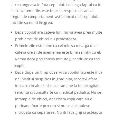
atcea angoasa in fata copilului. Pe langa faptul ca iti
ascunzi temerile, este bine sa respecti si cateva
reguli de comportament, astfel incat nici copilului,
nici tie sa nu iti fie greu:
Daca copilul are cateva luni nu va avea prea multe
probleme, de obicei nu protesteaza.
Primele zile este bine ca cel mic sa mearga doar
cateva ore si de asemenea este bine sa intri cu el.
Ramai daca poti cateva minute jucandu-te cu toti
copiii.
Daca dupa un timp observi ca copilul tau este inca
nelinistit si suspicios in gradinita, scoate-l afara.
Incearca in alta zi si daca ramane la fel de agitat,
renunta si consulta-te cu medicul pediatru. Nu se
intampla de obicei, dar exista copii care au o
perioada foarte proasta si nu se obisnuiesc
niciodata cu separarea. Nu iti face griji si asteapta