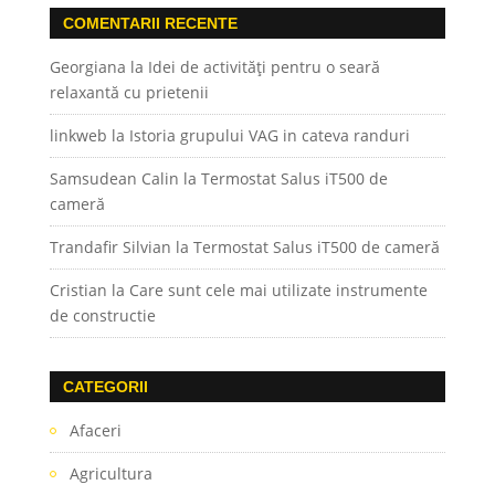
COMENTARII RECENTE
Georgiana
la
Idei de activități pentru o seară
relaxantă cu prietenii
linkweb
la
Istoria grupului VAG in cateva randuri
Samsudean Calin
la
Termostat Salus iT500 de
cameră
Trandafir Silvian
la
Termostat Salus iT500 de cameră
Cristian
la
Care sunt cele mai utilizate instrumente
de constructie
CATEGORII
Afaceri
Agricultura