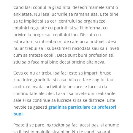
Cand lasi copilul la gradinita, deseori mamele simt o
anxietate. Nu lasa lucrurile sa ramana asa. Este bine
sa te implicit si sa ceri centrului sa organizeze
intalniri regulate cu parintii si sa fii informat cu
privire la progresul copilului tau. Discuta cu
educatorii si intreaba ori de cate ori ai indoieli, desi
nu ar trebui sa-i subestimezi niciodata sau sa-i inveti
cum sa trateze copiii. Daca sunt buni profesionisti,
stiu sa o faca mai bine decat oricine altcineva.
Ceva ce nu ar trebui sa faci este sa imparti brusc
ziua intre gradinita si casa. Afla ce face copilul tau
acolo, ce invata, activitatile pe care le face si da
continuitate ale zilei. Lasa-l sa invete din realizarile
sale si sa continue sa lucreze si sa se distreze. Este
nevoie sa gasesti
g
radinite particulare cu profesori
buni
.
Poate ti se pare ingrozitor sa faci acest pas, si anume
sa il lasi in mainile strainilor. Nu te gandi sa arai