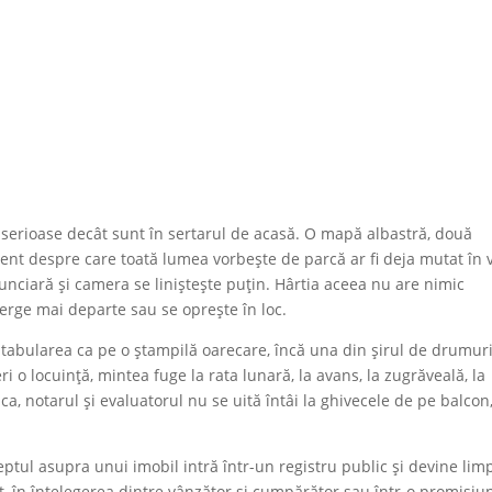
 serioase decât sunt în sertarul de acasă. O mapă albastră, două
ment despre care toată lumea vorbește de parcă ar fi deja mutat în 
unciară și camera se liniștește puțin. Hârtia aceea nu are nimic
erge mai departe sau se oprește în loc.
tabularea ca pe o ștampilă oarecare, încă una din șirul de drumuri
 o locuință, mintea fuge la rata lunară, la avans, la zugrăveală, la
, notarul și evaluatorul nu se uită întâi la ghivecele de pe balcon,
eptul asupra unui imobil intră într-un registru public și devine li
t, în înțelegerea dintre vânzător și cumpărător sau într-o promisiu