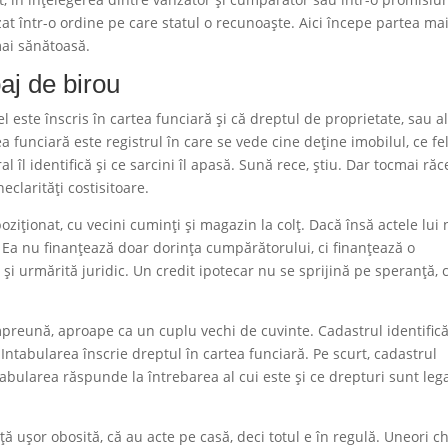
zat într-o ordine pe care statul o recunoaște. Aici începe partea ma
mai sănătoasă.
aj de birou
l este înscris în cartea funciară și că dreptul de proprietate, sau al
ea funciară este registrul în care se vede cine deține imobilul, ce fe
 îl identifică și ce sarcini îl apasă. Sună rece, știu. Dar tocmai răc
clarități costisitoare.
ziționat, cu vecini cuminți și magazin la colț. Dacă însă actele lui
Ea nu finanțează doar dorința cumpărătorului, ci finanțează o
ă și urmărită juridic. Un credit ipotecar nu se sprijină pe speranță, 
mpreună, aproape ca un cuplu vechi de cuvinte. Cadastrul identific
. Intabularea înscrie dreptul în cartea funciară. Pe scurt, cadastrul
tabularea răspunde la întrebarea al cui este și ce drepturi sunt leg
 ușor obosită, că au acte pe casă, deci totul e în regulă. Uneori ch