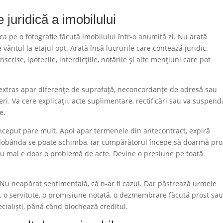
 juridică a imobilului
ca pe o fotografie făcută imobilului într-o anumită zi. Nu arată
 vântul la etajul opt. Arată însă lucrurile care contează juridic.
scrise, ipotecile, interdicțiile, notările și alte mențiuni care pot
în extras apar diferențe de suprafață, neconcordanțe de adresă sau
ri. Va cere explicații, acte suplimentare, rectificări sau va suspend
e.
 început pare mult. Apoi apar termenele din antecontract, expiră
dobânda se poate schimba, iar cumpărătorul începe să doarmă pro
u mai e doar o problemă de acte. Devine o presiune pe toată
 Nu neapărat sentimentală, că n-ar fi cazul. Dar păstrează urmele
, o servitute, o promisiune notată, o dezmembrare făcută prost sau
ecialiști, până când blochează creditul.