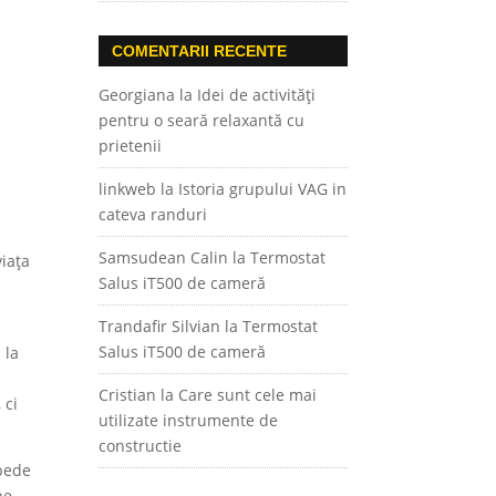
COMENTARII RECENTE
Georgiana
la
Idei de activități
pentru o seară relaxantă cu
prietenii
linkweb
la
Istoria grupului VAG in
cateva randuri
Samsudean Calin
la
Termostat
viața
Salus iT500 de cameră
Trandafir Silvian
la
Termostat
Salus iT500 de cameră
 la
Cristian
la
Care sunt cele mai
 ci
utilizate instrumente de
constructie
mpede
ne