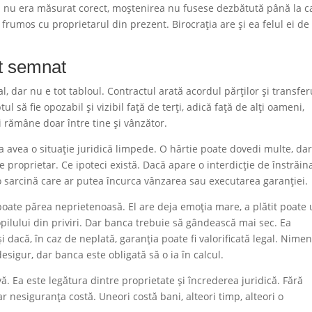
enul nu era măsurat corect, moștenirea nu fusese dezbătută până la c
frumos cu proprietarul din prezent. Birocrația are și ea felul ei de
t semnat
 dar nu e tot tabloul. Contractul arată acordul părților și transfer
l să fie opozabil și vizibil față de terți, adică față de alți oameni,
ai rămâne doar între tine și vânzător.
 a avea o situație juridică limpede. O hârtie poate dovedi multe, da
proprietar. Ce ipoteci există. Dacă apare o interdicție de înstrăin
 o sarcină care ar putea încurca vânzarea sau executarea garanției.
oate părea neprietenoasă. El are deja emoția mare, a plătit poate
pilului din priviri. Dar banca trebuie să gândească mai sec. Ea
 dacă, în caz de neplată, garanția poate fi valorificată legal. Nime
esigur, dar banca este obligată să o ia în calcul.
. Ea este legătura dintre proprietate și încrederea juridică. Fără
r nesiguranța costă. Uneori costă bani, alteori timp, alteori o