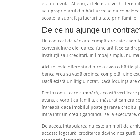
era în regulă. Alteori, actele erau vechi, ter
sau proprietarul din hârtia veche nu coincidea 
scoate la suprafață lucruri uitate prin familie.
De ce nu ajunge un contrac
Un contract de vânzare cumpărare este esențial,
convenit între ele. Cartea funciară face ca dreptu
instituții sau creditori. În limbaj simplu, nu m
Aici se vede diferența dintre a avea o hârtie și
banca vrea să vadă ordinea completă. Cine este 
Dacă există un litigiu notat. Dacă locuința are
Pentru omul care cumpără, această verificare p
avans, a vorbit cu familia, a măsurat camera co
întreabă dacă imobilul poate garanta creditul și
intră într-un credit gândindu-se la executare, d
De aceea, intabularea nu este un moft de arhivă
această legătură, creditarea devine nesigură, ia