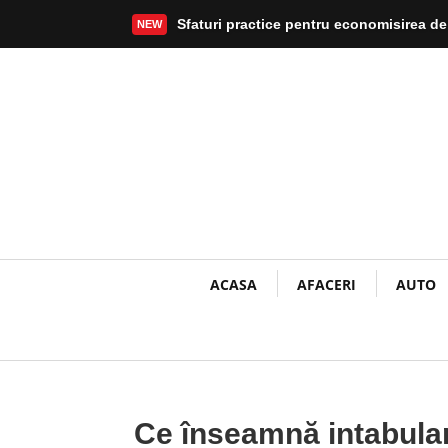
Sfaturi practice pentru economisirea de
NEW
Mai mult
ACASA
AFACERI
AUTO
Ce înseamnă intabular