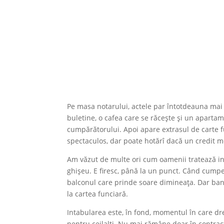
Pe masa notarului, actele par întotdeauna mai
buletine, o cafea care se răcește și un aparta
cumpărătorului. Apoi apare extrasul de carte f
spectaculos, dar poate hotărî dacă un credit m
Am văzut de multe ori cum oamenii tratează in
ghișeu. E firesc, până la un punct. Când cumperi
balconul care prinde soare dimineața. Dar banca
la cartea funciară.
Intabularea este, în fond, momentul în care dr
pentru ceilalți. Nu mai rămâne doar în contrac