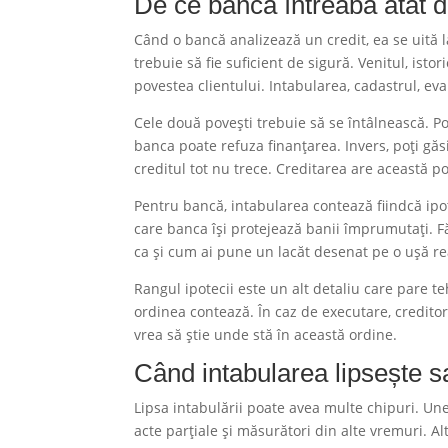
De ce banca întreabă atât d
Când o bancă analizează un credit, ea se uită l
trebuie să fie suficient de sigură. Venitul, isto
povestea clientului. Intabularea, cadastrul, ev
Cele două povești trebuie să se întâlnească. Po
banca poate refuza finanțarea. Invers, poți găs
creditul tot nu trece. Creditarea are această polit
Pentru bancă, intabularea contează fiindcă ipot
care banca își protejează banii împrumutați. Fă
ca și cum ai pune un lacăt desenat pe o ușă re
Rangul ipotecii este un alt detaliu care pare te
ordinea contează. În caz de executare, creditor
vrea să știe unde stă în această ordine.
Când intabularea lipsește sa
Lipsa intabulării poate avea multe chipuri. Une
acte parțiale și măsurători din alte vremuri. 