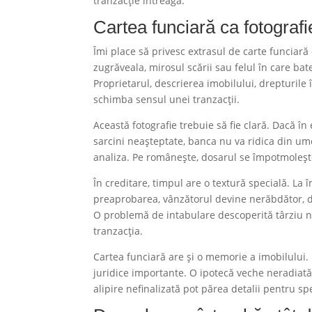
tranzacție întreagă.
Cartea funciară ca fotografie
Îmi place să privesc extrasul de carte funciară 
zugrăveala, mirosul scării sau felul în care bate
Proprietarul, descrierea imobilului, drepturile în
schimba sensul unei tranzacții.
Această fotografie trebuie să fie clară. Dacă 
sarcini neașteptate, banca nu va ridica din ume
analiza. Pe românește, dosarul se împotmoleșt
În creditare, timpul are o textură specială. La
preaprobarea, vânzătorul devine nerăbdător, 
O problemă de intabulare descoperită târziu n
tranzacția.
Cartea funciară are și o memorie a imobilului.
juridice importante. O ipotecă veche neradiată
alipire nefinalizată pot părea detalii pentru sp