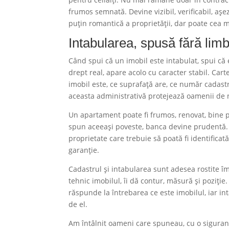
frumos semnată. Devine vizibil, verificabil, așe
puțin romantică a proprietății, dar poate cea 
Intabularea, spusă fără limb
Când spui că un imobil este intabulat, spui că e
drept real, apare acolo cu caracter stabil. Cart
imobil este, ce suprafață are, ce număr cadastral
aceasta administrativă protejează oamenii de ne
Un apartament poate fi frumos, renovat, bine po
spun aceeași poveste, banca devine prudentă. 
proprietate care trebuie să poată fi identificat
garanție.
Cadastrul și intabularea sunt adesea rostite î
tehnic imobilul, îi dă contur, măsură și poziție
răspunde la întrebarea ce este imobilul, iar in
de el.
Am întâlnit oameni care spuneau, cu o siguranță