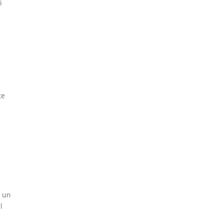
i
te
e un
l