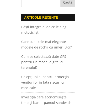
ARTICOLE RECENTE
Căști integrale: de ce le aleg
motocicliștii
Care sunt cele mai elegante
modele de rochii cu umerii goi?
Cum se colectează date GPS
pentru un model digital al
terenului?
Ce opțiuni ai pentru protecția
veniturilor în fața riscurilor
medicale
Investiția care economisește
timp și bani – panoul sandwich