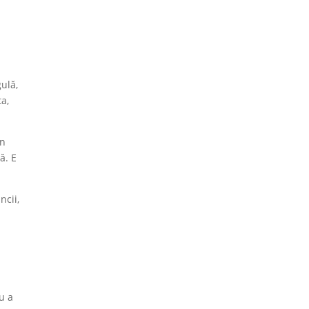
n
gulă,
ta,
in
ă. E
ncii,
u a