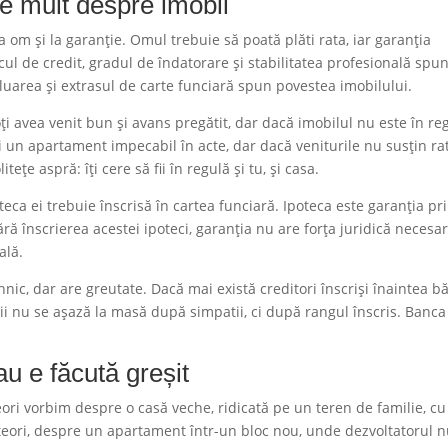
e mult despre imobil
a om și la garanție. Omul trebuie să poată plăti rata, iar garanția
ricul de credit, gradul de îndatorare și stabilitatea profesională spu
aluarea și extrasul de carte funciară spun povestea imobilului.
ți avea venit bun și avans pregătit, dar dacă imobilul nu este în re
i un apartament impecabil în acte, dar dacă veniturile nu susțin ra
ețe aspră: îți cere să fii în regulă și tu, și casa.
eca ei trebuie înscrisă în cartea funciară. Ipoteca este garanția pr
ră înscrierea acestei ipoteci, garanția nu are forța juridică necesar
ală.
hnic, dar are greutate. Dacă mai există creditori înscriși înaintea bă
ii nu se așază la masă după simpatii, ci după rangul înscris. Banca
u e făcută greșit
ori vorbim despre o casă veche, ridicată pe un teren de familie, cu
Alteori, despre un apartament într-un bloc nou, unde dezvoltatorul n