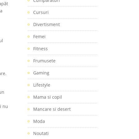
Cumparaturi
apăt
 a
Cursuri
Divertisment
Femei
ul
Fitness
Frumusete
r
Gaming
are.
Lifestyle
 un
Mama si copil
ni nu
Mancare si desert
Moda
Noutati