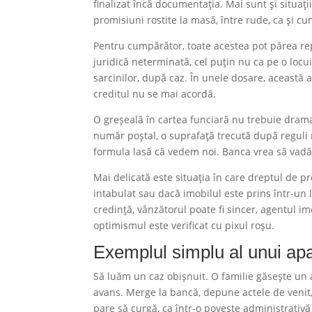
finalizat încă documentația. Mai sunt și situați
promisiuni rostite la masă, între rude, ca și cu
Pentru cumpărător, toate acestea pot părea rep
juridică neterminată, cel puțin nu ca pe o locui
sarcinilor, după caz. În unele dosare, această a
creditul nu se mai acordă.
O greșeală în cartea funciară nu trebuie drama
număr poștal, o suprafață trecută după reguli 
formula lasă că vedem noi. Banca vrea să vadă
Mai delicată este situația în care dreptul de p
intabulat sau dacă imobilul este prins într-un
credință, vânzătorul poate fi sincer, agentul i
optimismul este verificat cu pixul roșu.
Exemplul simplu al unui ap
Să luăm un caz obișnuit. O familie găsește u
avans. Merge la bancă, depune actele de venit, 
pare să curgă, ca într-o poveste administrativă 