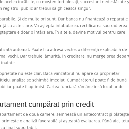
ile acelea încâlcite, cu moștenitori plecați, succesiuni nedesfăcute ș
m registrul public ar trebui să ghicească singur.
arabile. Și de multe ori sunt. Dar banca nu finanțează o reparație
nță cu acte clare. Va aștepta intabularea, rectificarea sau radierea
șteptare e doar o întârziere. În altele, devine motivul pentru care
tizată automat. Poate fi o adresă veche, o diferență explicabilă de
mai vechi. Dar trebuie lămurită. În creditare, nu merge prea depar
 înainte.
roprietate nu este clar. Dacă vânzătorul nu apare ca proprietar
 litigiu, analiza se schimbă imediat. Cumpărătorul poate fi de bună
mobiliar poate fi optimist. Cartea funciară rămâne însă locul unde
artament cumpărat prin credit
n apartament de două camere, semnează un antecontract și plăteșt
primește o analiză favorabilă și așteaptă evaluarea. Până aici, totu
cu final suportabil.