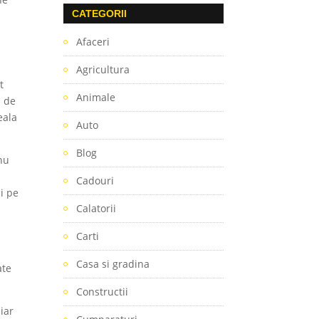
CATEGORII
i
Afaceri
Agricultura
t
Animale
l de
eala
Auto
Blog
 nu
Cadouri
ci pe
Calatorii
ă
Carti
Casa si gradina
ate
Constructii
iar