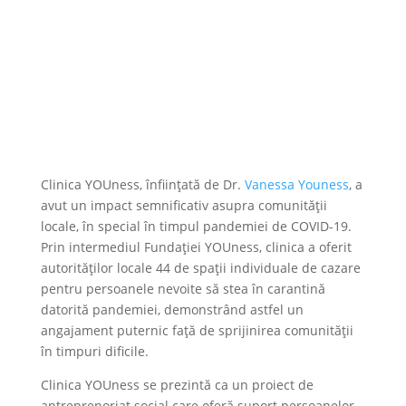
Clinica YOUness, înființată de Dr.
Vanessa Youness
, a
avut un impact semnificativ asupra comunității
locale, în special în timpul pandemiei de COVID-19.
Prin intermediul Fundației YOUness, clinica a oferit
autorităților locale 44 de spații individuale de cazare
pentru persoanele nevoite să stea în carantină
datorită pandemiei, demonstrând astfel un
angajament puternic față de sprijinirea comunității
în timpuri dificile​​.
Clinica YOUness se prezintă ca un proiect de
antreprenoriat social care oferă suport persoanelor