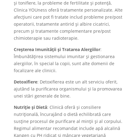
și tonifiere, la probleme de fertilitate și potență,
Clinica YOUness oferă tratamente personalizate. Alte
afecțiuni care pot fi tratate includ probleme pre/post
operatorii, tratamente antirid și albire cicatrici,
precum și tratamente complementare pre/post
chimioterapie sau radioterapie​​.
Creșterea Imunității și Tratarea Alergiilor
:
Îmbunătățirea sistemului imunitar și gestionarea
alergiilor, în special la copii, sunt alte domenii de
focalizare ale clinicii.
Detoxifiere
: Detoxifierea este un alt serviciu oferit,
ajutând la purificarea organismului și la promovarea
unei stări generale de bine.
Nutriție și Dietă
: Clinică oferă și consiliere
nutrițională, încurajând o dietă echilibrată care
susține procesul de purificare al minții și al corpului.
Regimul alimentar recomandat include apă alcalină
Kangen cu PH ridicat și mâncare vegetariană