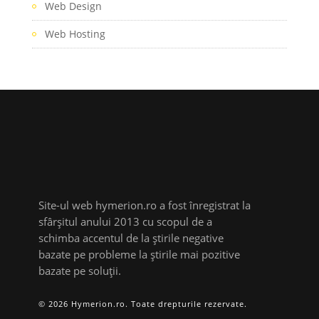
Web Design
Web Hosting
Site-ul web hymerion.ro a fost înregistrat la
sfârșitul anului 2013 cu scopul de a
schimba accentul de la știrile negative
bazate pe probleme la știrile mai pozitive
bazate pe soluții.
© 2026 Hymerion.ro. Toate drepturile rezervate.