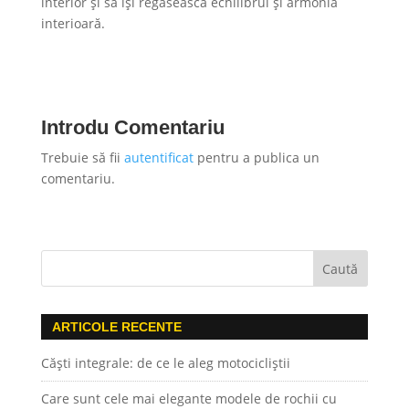
interior și să își regăsească echilibrul și armonia
interioară.
Introdu Comentariu
Trebuie să fii
autentificat
pentru a publica un
comentariu.
ARTICOLE RECENTE
Căști integrale: de ce le aleg motocicliștii
Care sunt cele mai elegante modele de rochii cu