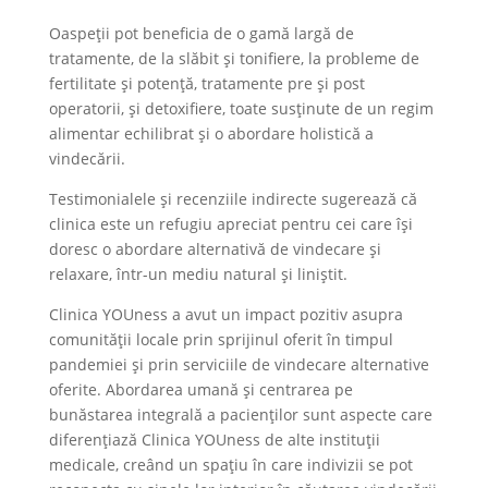
Oaspeții pot beneficia de o gamă largă de
tratamente, de la slăbit și tonifiere, la probleme de
fertilitate și potență, tratamente pre și post
operatorii, și detoxifiere, toate susținute de un regim
alimentar echilibrat și o abordare holistică a
vindecării​​.
Testimonialele și recenziile indirecte sugerează că
clinica este un refugiu apreciat pentru cei care își
doresc o abordare alternativă de vindecare și
relaxare, într-un mediu natural și liniștit​​.
Clinica YOUness a avut un impact pozitiv asupra
comunității locale prin sprijinul oferit în timpul
pandemiei și prin serviciile de vindecare alternative
oferite. Abordarea umană și centrarea pe
bunăstarea integrală a pacienților sunt aspecte care
diferențiază Clinica YOUness de alte instituții
medicale, creând un spațiu în care indivizii se pot