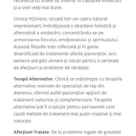
reconecta cu sinele lor interior în căutarea vindecării
și a unei vieți mai bune.
Clinica YOUness, situată într-un cadru natural
impresionant, îmbrățișează o abordare holistică și
alternativă a vindecării, concentrându-se pe
armonizarea fizicului, emoționalului și spiritualului.
Această filozofie este reflectată și în gama
diversificată de tratamente oferite pacienților. Aici,
oamenii pot găsi alinare și soluții pentru o varietate
de afecțiuni și probleme de sănătate.
Terapii Alternative
: Clinică se mândrește cu terapiile
alternative realizate de specialiști de top din
domeniu, oferind astfel pacienților opțiuni de
tratament naturiste și complementare. Terapiile
alternative pot fi o soluție pentru persoanele care
caută metode de tratament mai puțin invazive și mai
naturale.
Afecțiuni Tratate
: De la probleme legate de greutate