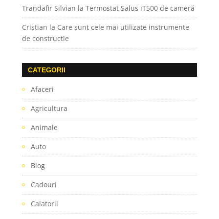
Trandafir Silvian
la
Termostat Salus iT500 de cameră
Cristian
la
Care sunt cele mai utilizate instrumente
de constructie
CATEGORII
Afaceri
Agricultura
Animale
Auto
Blog
Cadouri
Calatorii