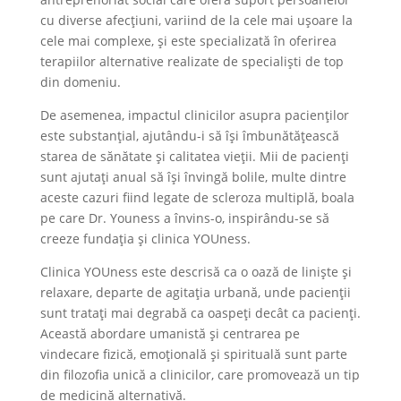
cu diverse afecțiuni, variind de la cele mai ușoare la
cele mai complexe, și este specializată în oferirea
terapiilor alternative realizate de specialiști de top
din domeniu​​.
De asemenea, impactul clinicilor asupra pacienților
este substanțial, ajutându-i să își îmbunătățească
starea de sănătate și calitatea vieții. Mii de pacienți
sunt ajutați anual să își învingă bolile, multe dintre
aceste cazuri fiind legate de scleroza multiplă, boala
pe care Dr. Youness a învins-o, inspirându-se să
creeze fundația și clinica YOUness​​.
Clinica YOUness este descrisă ca o oază de liniște și
relaxare, departe de agitația urbană, unde pacienții
sunt tratați mai degrabă ca oaspeți decât ca pacienți.
Această abordare umanistă și centrarea pe
vindecare fizică, emoțională și spirituală sunt parte
din filozofia unică a clinicilor, care promovează un tip
de medicină alternativă.