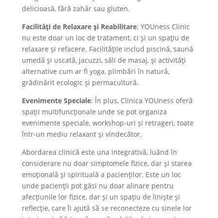
delicioasă, fără zahăr sau gluten​​.
Facilități de Relaxare și Reabilitare
: YOUness Clinic
nu este doar un loc de tratament, ci și un spațiu de
relaxare și refacere. Facilitățile includ piscină, saună
umedă și uscată, jacuzzi, săli de masaj, și activități
alternative cum ar fi yoga, plimbări în natură,
grădinărit ecologic și permacultură.
Evenimente Speciale
: În plus, Clinica YOUness oferă
spații multifuncționale unde se pot organiza
evenimente speciale, workshop-uri și retrageri, toate
într-un mediu relaxant și vindecător.
Abordarea clinică este una integrativă, luând în
considerare nu doar simptomele fizice, dar și starea
emoțională și spirituală a pacienților. Este un loc
unde pacienții pot găsi nu doar alinare pentru
afecțiunile lor fizice, dar și un spațiu de liniște și
reflecție, care îi ajută să se reconecteze cu sinele lor