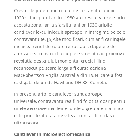
Cresterile puterii motorului de la sfarsitul anilor
1920 si inceputul anilor 1930 au crescut vitezele prin
aceasta zona, iar la sfarsitul anilor 1930 aripile
cantilever le-au inlocuit aproape in intregime pe cele
contravantuite. [5]Alte modificari, cum ar fi carlingele
inchise, trenul de rulare retractabil, clapetele de
aterizare si constructia cu piele stresata au promovat
revolutia designului, momentul crucial fiind
recunoscut pe scara larga a fi cursa aeriana
MacRobertson Anglia-Australia din 1934, care a fost
castigata de un de Havilland DH.88. Cometa.
In prezent, aripile cantilever sunt aproape
universale, contravantuirea fiind folosita doar pentru
unele aeronave mai lente, unde o greutate mai mica
este prioritizata fata de viteza, cum ar fi in clasa
ultrausoara .
Cantilever in microelectromecanica