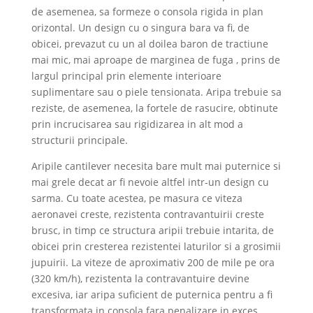
de asemenea, sa formeze o consola rigida in plan
orizontal. Un design cu o singura bara va fi, de
obicei, prevazut cu un al doilea baron de tractiune
mai mic, mai aproape de marginea de fuga , prins de
largul principal prin elemente interioare
suplimentare sau o piele tensionata. Aripa trebuie sa
reziste, de asemenea, la fortele de rasucire, obtinute
prin incrucisarea sau rigidizarea in alt mod a
structurii principale.
Aripile cantilever necesita bare mult mai puternice si
mai grele decat ar fi nevoie altfel intr-un design cu
sarma. Cu toate acestea, pe masura ce viteza
aeronavei creste, rezistenta contravantuirii creste
brusc, in timp ce structura aripii trebuie intarita, de
obicei prin cresterea rezistentei laturilor si a grosimii
jupuirii. La viteze de aproximativ 200 de mile pe ora
(320 km/h), rezistenta la contravantuire devine
excesiva, iar aripa suficient de puternica pentru a fi
transformata in consola fara penalizare in exces.