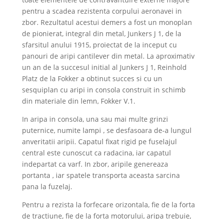
pentru a scadea rezistenta corpului aeronavei in
zbor. Rezultatul acestui demers a fost un monoplan
de pionierat, integral din metal, Junkers J 1, de la
sfarsitul anului 1915, proiectat de la inceput cu
panouri de aripi cantilever din metal. La aproximativ
un an de la succesul initial al Junkers J 1, Reinhold
Platz de la Fokker a obtinut succes si cu un
sesquiplan cu aripi in consola construit in schimb
din materiale din lemn, Fokker V.1.
In aripa in consola, una sau mai multe grinzi
puternice, numite lampi , se desfasoara de-a lungul
anveritatii aripii. Capatul fixat rigid pe fuselajul
central este cunoscut ca radacina, iar capatul
indepartat ca varf. In zbor, aripile genereaza
portanta , iar spatele transporta aceasta sarcina
pana la fuzelaj.
Pentru a rezista la forfecare orizontala, fie de la forta
de tractiune, fie de la forta motorului, aripa trebuie,