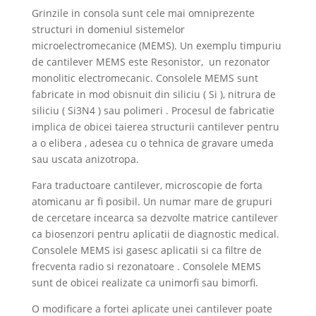
Grinzile in consola sunt cele mai omniprezente
structuri in domeniul sistemelor
microelectromecanice (MEMS). Un exemplu timpuriu
de cantilever MEMS este Resonistor, un rezonator
monolitic electromecanic. Consolele MEMS sunt
fabricate in mod obisnuit din siliciu ( Si ), nitrura de
siliciu ( Si3N4 ) sau polimeri . Procesul de fabricatie
implica de obicei taierea structurii cantilever pentru
a o elibera , adesea cu o tehnica de gravare umeda
sau uscata anizotropa.
Fara traductoare cantilever, microscopie de forta
atomicanu ar fi posibil. Un numar mare de grupuri
de cercetare incearca sa dezvolte matrice cantilever
ca biosenzori pentru aplicatii de diagnostic medical.
Consolele MEMS isi gasesc aplicatii si ca filtre de
frecventa radio si rezonatoare . Consolele MEMS
sunt de obicei realizate ca unimorfi sau bimorfi.
O modificare a fortei aplicate unei cantilever poate