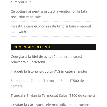
al terenului?
Ce opțiuni ai pentru protecția veniturilor în fața
riscurilor medicale
Investiția care economisește timp și bani – panoul
sandwich
COMENTARII RECENTE
Georgiana
la
Idei de activități pentru o seară
relaxantă cu prietenii
linkweb
la
Istoria grupului VAG in cateva randuri
Samsudean Calin
la
Termostat Salus iT500 de
cameră
Trandafir Silvian
la
Termostat Salus iT500 de cameră
Cristian
la
Care sunt cele mai utilizate instrumente