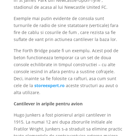
in St James’ Park din Newcastle-Upon-Tyne ,
stadionul de acasa al lui Newcastle United FC.
Exemple mai putin evidente de consola sunt
turnurile de radio de sine statatoare (verticale) fara
fire de cablu si cosurile de fum , care rezista sa fie
suflate de vant prin actiunea cantilever la baza lor.
The Forth Bridge poate fi un exemplu. Acest pod de
beton functioneaza temporar ca un set de doua
console echilibrate in timpul constructiei – cu alte
console iesind in afara pentru a sustine cofrajele.
Deci, inainte sa fie folosite ca rafturi, asa cum sunt
cele de la
storeexpert.ro
aceste structuri au avut o
alta utilizare.
Cantilever in aripile pentru avion
Hugo Junkers a fost pionierul aripii cantilever in
1915. La numai 12 ani dupa zborurile initiale ale
Fratilor Wright, Junkers s-a straduit sa elimine practic
toate elementele de contravantuire externe majore