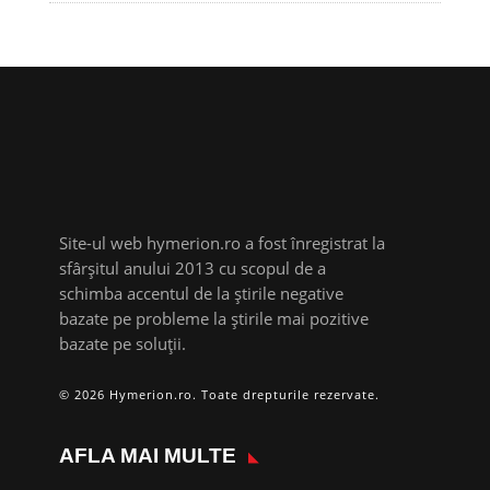
Site-ul web hymerion.ro a fost înregistrat la
sfârșitul anului 2013 cu scopul de a
schimba accentul de la știrile negative
bazate pe probleme la știrile mai pozitive
bazate pe soluții.
© 2026 Hymerion.ro. Toate drepturile rezervate.
AFLA MAI MULTE