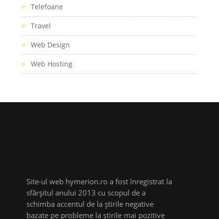
Telefoane
Travel
Web Design
Web Hosting
Site-ul web hymerion.ro a fost înregistrat la
sfârșitul anului 2013 cu scopul de a
schimba accentul de la știrile negative
bazate pe probleme la știrile mai pozitive