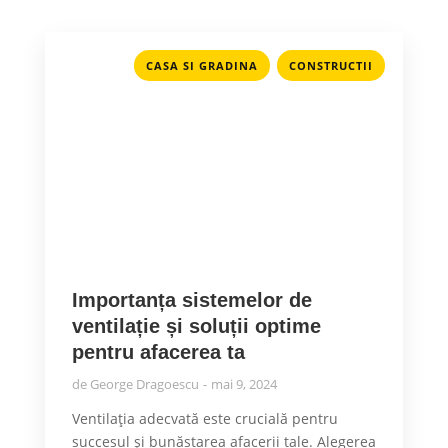
,
CASA SI GRADINA
CONSTRUCTII
Importanța sistemelor de
ventilație și soluții optime
pentru afacerea ta
de
George Dragoescu
mai 9, 2024
Ventilația adecvată este crucială pentru
succesul și bunăstarea afacerii tale. Alegerea