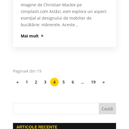
Imagine de Christian Mackie pe
Unsplash.com Astăzi, vom explora un aspect
esențial al designului de mobilier de
bucătărie: mânerele. Aceste...
Mai mult
Pagina4 din 19
«
1
2
3
4
5
6
…
19
»
ARTICOLE RECENTE