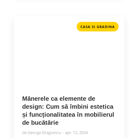
CASA SI GRADINA
Mânerele ca elemente de
design: Cum să îmbini estetica
și funcționalitatea în mobilierul
de bucătărie
de
George Dragoescu
apr. 12, 2024