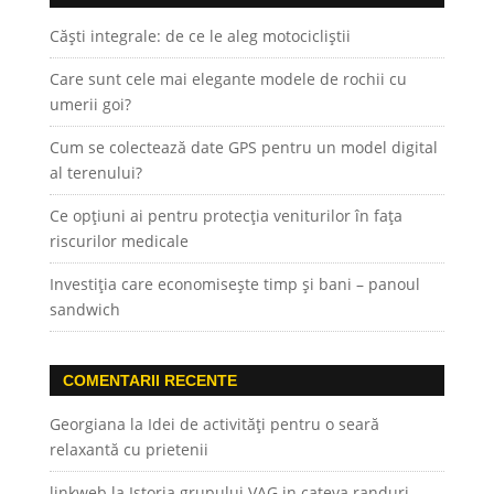
Căști integrale: de ce le aleg motocicliștii
Care sunt cele mai elegante modele de rochii cu
umerii goi?
Cum se colectează date GPS pentru un model digital
al terenului?
Ce opțiuni ai pentru protecția veniturilor în fața
riscurilor medicale
Investiția care economisește timp și bani – panoul
sandwich
COMENTARII RECENTE
Georgiana
la
Idei de activități pentru o seară
relaxantă cu prietenii
linkweb
la
Istoria grupului VAG in cateva randuri