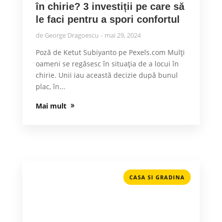
în chirie? 3 investiții pe care să
le faci pentru a spori confortul
de
George Dragoescu
mai 29, 2024
Poză de Ketut Subiyanto pe Pexels.com Mulți
oameni se regăsesc în situația de a locui în
chirie. Unii iau această decizie după bunul
plac, în...
Mai mult
CASA SI GRADINA