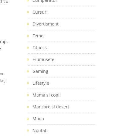
Cumparaturi
ct cu
Cursuri
Divertisment
Femei
timp.
Fitness
e
Frumusete
Gaming
tor
lași
Lifestyle
Mama si copil
Mancare si desert
Moda
Noutati