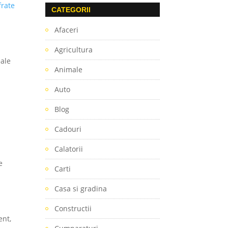
frate
CATEGORII
Afaceri
Agricultura
eale
Animale
Auto
Blog
Cadouri
Calatorii
e
Carti
Casa si gradina
Constructii
ent,