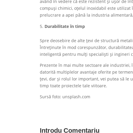
având în vedere că este rezistent și ușor de în
compuși chimici, oțelul inoxidabil este utilizat 
prelucrare a apei până la industria alimentar
Durabilitate în timp
Spre deosebire de alte țevi de structură metalic
Întreținute în mod corespunzător, durabilitatea
inteligentă pentru mulți specialiști și ingineri 
Prezente în mai multe sectoare ale industriei, î
datorită multiplelor avantaje oferite pe termen 
țevi, dar și rolul lor important, vei putea să le u
timp toate proiectele tale viitoare.
Sursă foto: unsplash.com
Introdu Comentariu