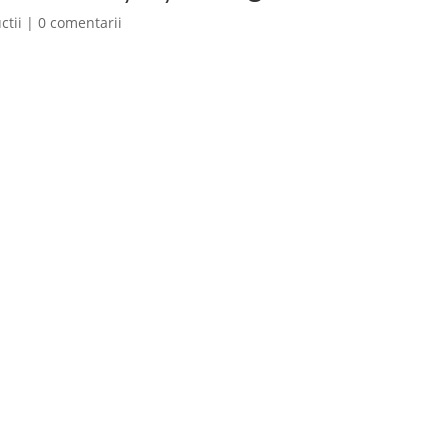
ctii
|
0 comentarii