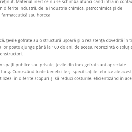
treținut. Material inert ce nu se schimbă atunci când intră în conta
în diferite industrii, de la industria chimică, petrochimică și de
ă, farmaceutică sau horeca.
ă, țevile gofrate au o structură ușoară și o rezistență dovedită în 
 lor poate ajunge până la 100 de ani, de aceea, reprezintă o soluți
constructori.
n spații publice sau private, țevile din inox gofrat sunt apreciate
lung. Cunoscând toate beneficiile și specificațiile tehnice ale aces
tilizezi în diferite scopuri și să reduci costurile, eficientizând în ace