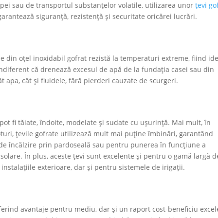
apei sau de transportul substanțelor volatile, utilizarea unor
țevi go
arantează siguranță, rezistență și securitate oricărei lucrări.
le din oțel inoxidabil gofrat rezistă la temperaturi extreme, fiind id
Indiferent că drenează excesul de apă de la fundația casei sau din
ât apa, cât și fluidele, fără pierderi cauzate de scurgeri.
e pot fi tăiate, îndoite, modelate și sudate cu ușurință. Mai mult, în
turi, țevile gofrate utilizează mult mai puține îmbinări, garantând
de încălzire prin pardoseală sau pentru punerea în funcțiune a
 solare. În plus, aceste țevi sunt excelente și pentru o gamă largă d
 instalațiile exterioare, dar și pentru sistemele de irigații.
 oferind avantaje pentru mediu, dar și un raport cost-beneficiu excel