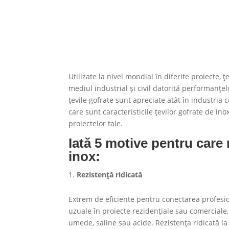
Utilizate la nivel mondial în diferite proiecte,
mediul industrial și civil datorită performanțel
țevile gofrate sunt apreciate atât în industria co
care sunt caracteristicile țevilor gofrate de in
proiectelor tale.
Iată 5 motive pentru care 
inox:
Rezistență ridicată
Extrem de eficiente pentru conectarea profesio
uzuale în proiecte rezidențiale sau comerciale,
umede, saline sau acide. Rezistența ridicată la