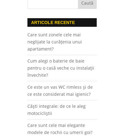
ARTICOLE RECENTE
Care sunt zonele cele mai
neglijate la curățenia unui
apartament?
Cum alegi o baterie de baie
pentru o casă veche cu instalații
învechite?
Ce este un vas WC rimless și de
ce este considerat mai igienic?
Căști integrale: de ce le aleg
motocicliștii
Care sunt cele mai elegante
modele de rochii cu umerii goi?