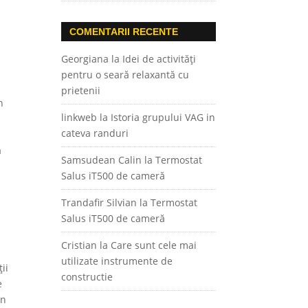
COMENTARII RECENTE
Georgiana
la
Idei de activități
pentru o seară relaxantă cu
prietenii
n
linkweb
la
Istoria grupului VAG in
cateva randuri
a
Samsudean Calin
la
Termostat
Salus iT500 de cameră
Trandafir Silvian
la
Termostat
Salus iT500 de cameră
Cristian
la
Care sunt cele mai
utilizate instrumente de
ii
constructie
e
un