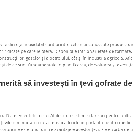
 țevile din oțel inoxidabil sunt printre cele mai cunoscute produse di
or ridicate pe care le oferă. Disponibile într-o varietate de formate,
nstrucțiilor, gazelor și a petrolului, cât și în industria agricolă. Află
ox și de ce sunt fundamentale în planificarea, dezvoltarea și execuți
merită să investești în țevi gofrate de
nală a elementelor ce alcătuiesc un sistem solar sau pentru aplicaț
 țevile din inox au o caracteristică foarte importantă pentru mediil
 coroziune este unul dintre avantajele acestor țevi. Fie e vorba de 