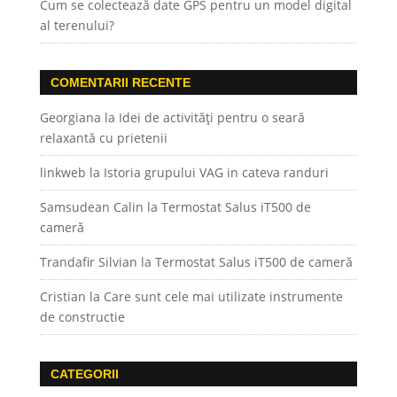
Cum se colectează date GPS pentru un model digital
al terenului?
COMENTARII RECENTE
Georgiana
la
Idei de activități pentru o seară
relaxantă cu prietenii
linkweb
la
Istoria grupului VAG in cateva randuri
Samsudean Calin
la
Termostat Salus iT500 de
cameră
Trandafir Silvian
la
Termostat Salus iT500 de cameră
Cristian
la
Care sunt cele mai utilizate instrumente
de constructie
CATEGORII