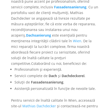
noastră pune accent pe profesionalism, oferind
servicii complete, inclusiv
Fassadensanierung
. Cu un
portofoliu vast de clienți mulțumiți, Mathias
Dachdecker se angajează să livreze rezultate pe
măsura așteptărilor, fie că este vorba de repararea,
recondiționarea sau instalarea unui nou
acoperiș.
Dachsanierung
este esențială pentru
menținerea integrității clădirii tale în
Wien
. De la
mici reparații la lucrări complexe, firma noastră
abordează fiecare proiect cu seriozitate, oferind
soluții de înaltă calitate la prețuri
competitive.Colaborând cu noi, beneficiezi de:
Profesionalism și experiență.
Servicii complete de
Dach
și
Dachdeckerei
.
Soluții de
Fassadensanierung
.
Asistență personalizată în funcție de nevoile tale.
Pentru servicii de înaltă calitate în Wien, accesează
site-ul
Mathias Dachdecker
și contactează-ne pentru