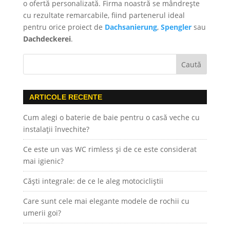
o ofertă personalizată. Firma noastră se mândrește
cu rezultate remarcabile, fiind partenerul ideal
pentru orice proiect de
Dachsanierung
,
Spengler
sau
Dachdeckerei
.
ARTICOLE RECENTE
Cum alegi o baterie de baie pentru o casă veche cu
instalații învechite?
Ce este un vas WC rimless și de ce este considerat
mai igienic?
Căști integrale: de ce le aleg motocicliștii
Care sunt cele mai elegante modele de rochii cu
umerii goi?