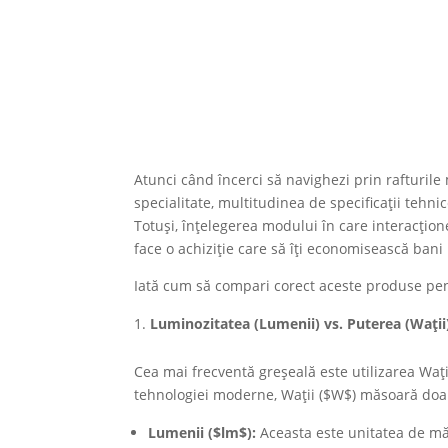
Atunci când încerci să navighezi prin rafturil
specialitate, multitudinea de specificații teh
Totuși, înțelegerea modului în care interacțio
face o achiziție care să îți economisească ban
Iată cum să compari corect aceste produse pent
Luminozitatea (Lumenii) vs. Puterea (Wa
ț
i
Cea mai frecventă greșeală este utilizarea Waț
tehnologiei moderne, Wații ($W$) măsoară doa
Lumenii ($lm$):
Aceasta este unitatea de mă