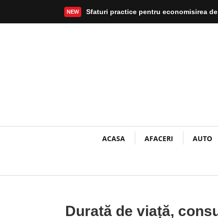
Sfaturi practice pentru economisirea de
NEW
Mai mult
ACASA
AFACERI
AUTO
Durată de viață, cons