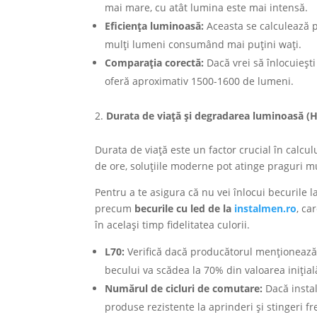
mai mare, cu atât lumina este mai intensă.
Eficien
ț
a luminoas
ă
:
Aceasta se calculează p
mulți lumeni consumând mai puțini wați.
Compara
ț
ia corect
ă
:
Dacă vrei să înlocuieșt
oferă aproximativ 1500-1600 de lumeni.
Durata de via
ță
ș
i degradarea luminoas
ă
(H
Durata de viață este un factor crucial în calcul
de ore, soluțiile moderne pot atinge praguri mu
Pentru a te asigura că nu vei înlocui becurile l
precum
becurile cu led de la
instalmen.ro
, ca
în același timp fidelitatea culorii.
L70:
Verifică dacă producătorul menționează 
becului va scădea la 70% din valoarea inițial
Num
ă
rul de cicluri de comutare:
Dacă instal
produse rezistente la aprinderi și stingeri fr