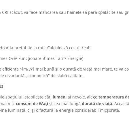
CRI scăzut, va face mâncarea sau hainele să pară spălăcite sau gri
ar la prețul de la raft. Calculează costul real:
times Ore\ Funcționare \times Tarif\ Energie)
o eficiență $lm/W$ mai bună și o durată de viață mai mare, te va co
de o variantă „economică” de slabă calitate.
2)
e spațiului: stabilește câți
lumeni
ai nevoie, alege
temperatura d
l mai mic
consum de Wa
ț
i
și cea mai lungă
durat
ă
de via
ță
. Aceast
ine luminată, ci și o factură la energie considerabil micșorată.