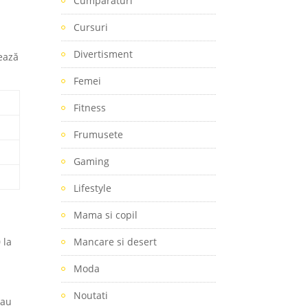
Cumparaturi
Cursuri
Divertisment
tează
Femei
Fitness
Frumusete
Gaming
Lifestyle
Mama si copil
 la
Mancare si desert
Moda
Noutati
sau