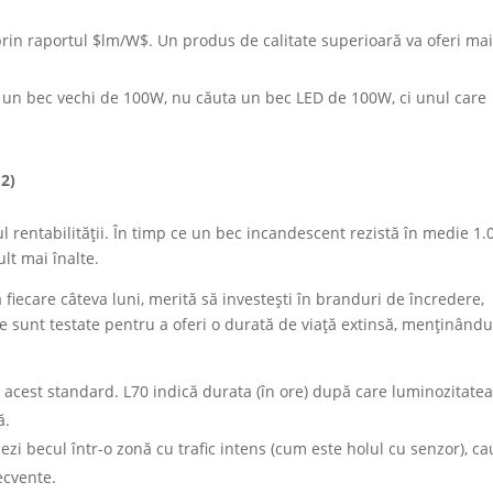
rin raportul $lm/W$. Un produs de calitate superioară va oferi ma
i un bec vechi de 100W, nu căuta un bec LED de 100W, ci unul care
2)
ul rentabilității. În timp ce un bec incandescent rezistă în medie 1.
lt mai înalte.
a fiecare câteva luni, merită să investești în branduri de încredere,
re sunt testate pentru a oferi o durată de viață extinsă, menținându
acest standard. L70 indică durata (în ore) după care luminozitate
ă.
ezi becul într-o zonă cu trafic intens (cum este holul cu senzor), ca
ecvente.