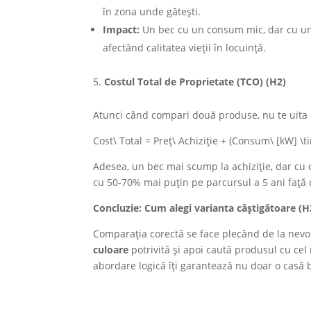
în zona unde gătești.
Impact:
Un bec cu un consum mic, dar cu un 
afectând calitatea vieții în locuință.
Costul Total de Proprietate (TCO) (H2)
Atunci când compari două produse, nu te uita do
Cost\ Total = Preț\ Achiziție + (Consum\ [kW] \
Adesea, un bec mai scump la achiziție, dar cu 
cu 50-70% mai puțin pe parcursul a 5 ani față 
Concluzie: Cum alegi varianta c
âș
tig
ă
toare (H
Comparația corectă se face plecând de la nevoil
culoare
potrivită și apoi caută produsul cu ce
abordare logică îți garantează nu doar o casă b