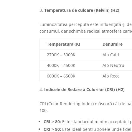
Temperatura de culoare (Kelvin) (H2)
Luminozitatea percepută este influențată și de
consumul, dar schimbă radical atmosfera came
Temperatura (K)
Denumire
2700K – 3000K
Alb Cald
4000K – 4500K
Alb Neutru
6000K – 6500K
Alb Rece
Indicele de Redare a Culorilor (CRI) (H2)
CRI (Color Rendering Index) măsoară cât de natu
100.
CRI > 80:
Este standardul minim acceptabil p
CRI > 90:
Este ideal pentru zonele unde fideli