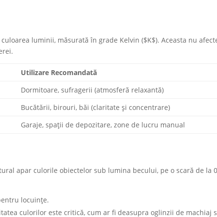
 culoarea luminii, măsurată în grade Kelvin ($K$). Aceasta nu afec
rei.
Utilizare Recomandat
ă
Dormitoare, sufragerii (atmosferă relaxantă)
Bucătării, birouri, băi (claritate și concentrare)
Garaje, spații de depozitare, zone de lucru manual
ral apar culorile obiectelor sub lumina becului, pe o scară de la 0
entru locuințe.
tatea culorilor este critică, cum ar fi deasupra oglinzii de machiaj 