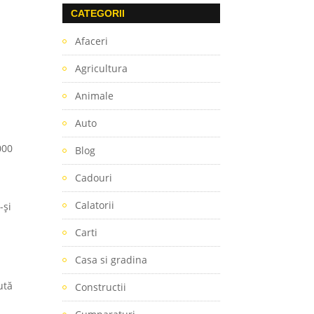
CATEGORII
i
Afaceri
Agricultura
Animale
Auto
000
Blog
Cadouri
Calatorii
-și
Carti
a
Casa si gradina
ută
Constructii