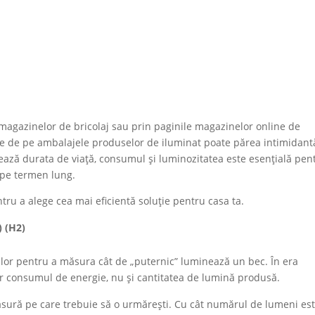
e magazinelor de bricolaj sau prin paginile magazinelor online de
nice de pe ambalajele produselor de iluminat poate părea intimidant
nează durata de viață, consumul și luminozitatea este esențială pen
i pe termen lung.
ru a alege cea mai eficientă soluție pentru casa ta.
i) (H2)
ilor pentru a măsura cât de „puternic” luminează un bec. În era
r consumul de energie, nu și cantitatea de lumină produsă.
sură pe care trebuie să o urmărești. Cu cât numărul de lumeni es