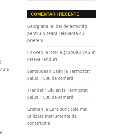
COMENTARII RECENTE
Georgiana
la
Idei de activități
pentru o seară relaxantă cu
prietenii
linkweb
la
Istoria grupului VAG in
cateva randuri
ă.
tru a
Samsudean Calin
la
Termostat
Salus iT500 de cameră
Trandafir Silvian
la
Termostat
Salus iT500 de cameră
Cristian
la
Care sunt cele mai
utilizate instrumente de
constructie
te