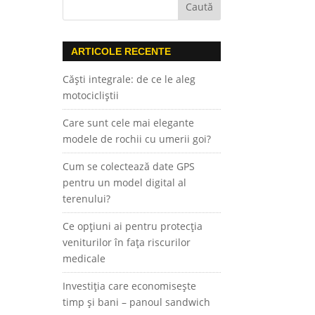
ARTICOLE RECENTE
Căști integrale: de ce le aleg
motocicliștii
Care sunt cele mai elegante
modele de rochii cu umerii goi?
Cum se colectează date GPS
pentru un model digital al
terenului?
Ce opțiuni ai pentru protecția
veniturilor în fața riscurilor
medicale
Investiția care economisește
timp și bani – panoul sandwich