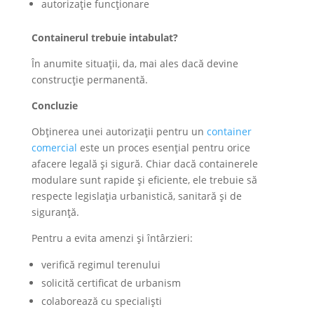
autorizație funcționare
Containerul trebuie intabulat?
În anumite situații, da, mai ales dacă devine
construcție permanentă.
Concluzie
Obținerea unei autorizații pentru un
container
comercial
este un proces esențial pentru orice
afacere legală și sigură. Chiar dacă containerele
modulare sunt rapide și eficiente, ele trebuie să
respecte legislația urbanistică, sanitară și de
siguranță.
Pentru a evita amenzi și întârzieri:
verifică regimul terenului
solicită certificat de urbanism
colaborează cu specialiști