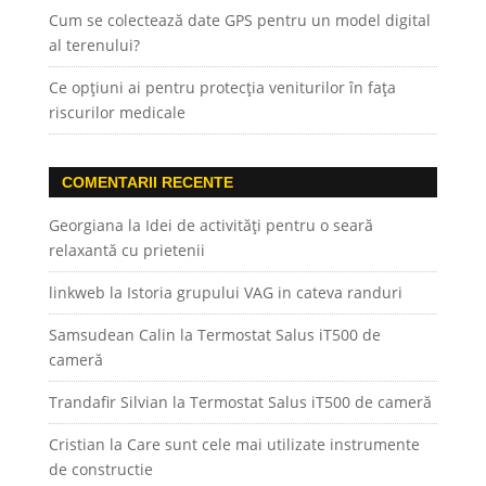
Cum se colectează date GPS pentru un model digital
al terenului?
Ce opțiuni ai pentru protecția veniturilor în fața
riscurilor medicale
COMENTARII RECENTE
Georgiana
la
Idei de activități pentru o seară
relaxantă cu prietenii
linkweb
la
Istoria grupului VAG in cateva randuri
Samsudean Calin
la
Termostat Salus iT500 de
cameră
Trandafir Silvian
la
Termostat Salus iT500 de cameră
Cristian
la
Care sunt cele mai utilizate instrumente
de constructie