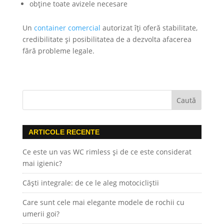
obține toate avizele necesare
Un
container comercial
autorizat îți oferă stabilitate,
credibilitate și posibilitatea de a dezvolta afacerea
fără probleme legale.
ARTICOLE RECENTE
Ce este un vas WC rimless și de ce este considerat
mai igienic?
Căști integrale: de ce le aleg motocicliștii
Care sunt cele mai elegante modele de rochii cu
umerii goi?