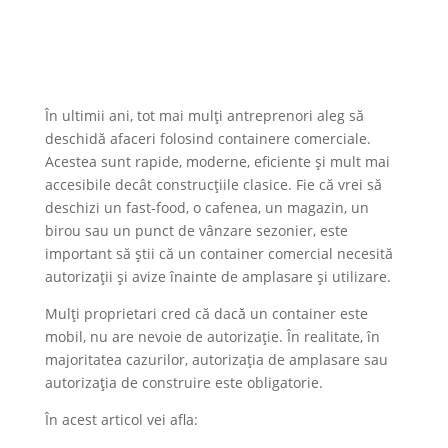
În ultimii ani, tot mai mulți antreprenori aleg să
deschidă afaceri folosind containere comerciale.
Acestea sunt rapide, moderne, eficiente și mult mai
accesibile decât construcțiile clasice. Fie că vrei să
deschizi un fast-food, o cafenea, un magazin, un
birou sau un punct de vânzare sezonier, este
important să știi că un container comercial necesită
autorizații și avize înainte de amplasare și utilizare.
Mulți proprietari cred că dacă un container este
mobil, nu are nevoie de autorizație. În realitate, în
majoritatea cazurilor, autorizația de amplasare sau
autorizația de construire este obligatorie.
În acest articol vei afla: