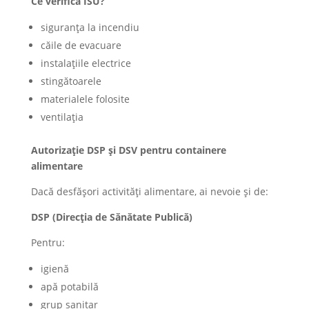
Ce verifică ISU?
siguranța la incendiu
căile de evacuare
instalațiile electrice
stingătoarele
materialele folosite
ventilația
Autorizație DSP și DSV pentru containere
alimentare
Dacă desfășori activități alimentare, ai nevoie și de:
DSP (Direcția de Sănătate Publică)
Pentru:
igienă
apă potabilă
grup sanitar