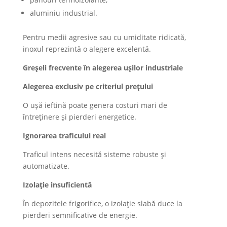
aluminiu industrial.
Pentru medii agresive sau cu umiditate ridicată,
inoxul reprezintă o alegere excelentă.
Greșeli frecvente în alegerea ușilor industriale
Alegerea exclusiv pe criteriul prețului
O ușă ieftină poate genera costuri mari de
întreținere și pierderi energetice.
Ignorarea traficului real
Traficul intens necesită sisteme robuste și
automatizate.
Izolație insuficientă
În depozitele frigorifice, o izolație slabă duce la
pierderi semnificative de energie.