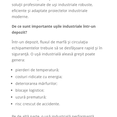
soluții profesionale de uși industriale robuste,
eficiente și adaptate proiectelor industriale
moderne.
De ce sunt importante ușile industriale într-un
depozit?
Într-un depozit, fluxul de marfă și circulația
echipamentelor trebuie să se desfășoare rapid și în
siguranță. O ușă industrială aleasă greșit poate
genera:
pierderi de temperatură;
costuri ridicate cu energia;
deteriorarea mărfurilor;
blocaje logistice;
uzură prematură;
risc crescut de accidente.
Pe de altă parte, o ușă industrială performantă