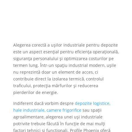
Alegerea corectă a ușilor industriale pentru depozite
este un aspect esențial pentru eficiența operațională,
siguranța personalului și optimizarea costurilor pe
termen lung. Într-un spațiu industrial modern, ușile
nu reprezintă doar un element de acces, ci
contribuie direct la izolarea termică, controlul
traficului, protecția mărfurilor și reducerea
pierderilor de energie.
Indiferent dacă vorbim despre
depozite logistice,
hale industriale, camere frigorifice
sau spații
agroalimentare, alegerea unei uși industriale
potrivite trebuie făcută în funcție de mai mulți
factori tehnici și funcționali. Profile Phoenix oferă