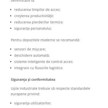
semnificativ la:
reducerea timpilor de acces;
creșterea productivității;
reducerea pierderilor termice;
siguranța personalului.
Pentru depozitele moderne se recomandă:
senzori de mișcare;
deschidere automată;
sisteme inteligente de control acces;
integrare cu fluxurile logistice.
Siguranța și conformitatea
Ușile industriale trebuie să respecte standardele
europene privind:
siguranța utilizatorilor;