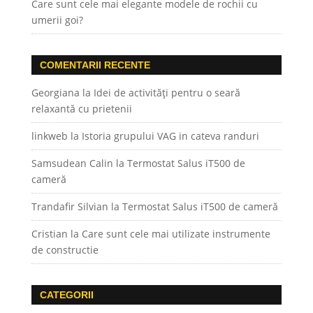
Care sunt cele mai elegante modele de rochii cu
umerii goi?
COMENTARII RECENTE
Georgiana
la
Idei de activități pentru o seară
relaxantă cu prietenii
linkweb
la
Istoria grupului VAG in cateva randuri
Samsudean Calin
la
Termostat Salus iT500 de
cameră
Trandafir Silvian
la
Termostat Salus iT500 de cameră
Cristian
la
Care sunt cele mai utilizate instrumente
de constructie
CATEGORII