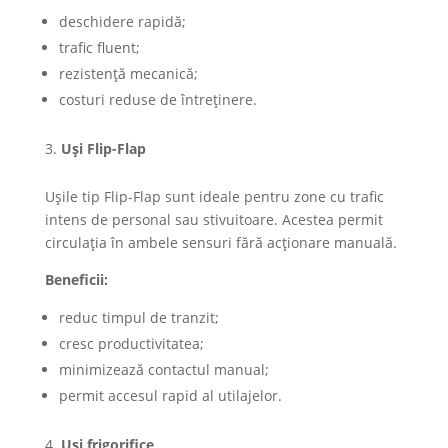
deschidere rapidă;
trafic fluent;
rezistență mecanică;
costuri reduse de întreținere.
Uși Flip-Flap
Ușile tip Flip-Flap sunt ideale pentru zone cu trafic
intens de personal sau stivuitoare. Acestea permit
circulația în ambele sensuri fără acționare manuală.
Beneficii:
reduc timpul de tranzit;
cresc productivitatea;
minimizează contactul manual;
permit accesul rapid al utilajelor.
Uși frigorifice