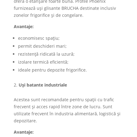
oferă o etanșare foarte bună. Profile Phoenix
furnizează uși glisante BRUCHA destinate inclusiv
zonelor frigorifice și de congelare.
Avantaje:
economisesc spațiu;
permit deschideri mari;
rezistență ridicată la uzură;
izolare termică eficientă;
ideale pentru depozite frigorifice.
Uși batante industriale
Acestea sunt recomandate pentru spații cu trafic
frecvent și acces rapid între zone de lucru. Sunt
utilizate frecvent în industria alimentară, logistică și
depozitare.
Avantaje: