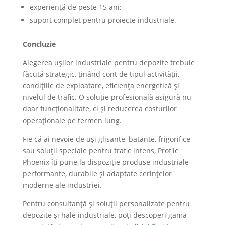
experiență de peste 15 ani;
suport complet pentru proiecte industriale.
Concluzie
Alegerea ușilor industriale pentru depozite trebuie
făcută strategic, ținând cont de tipul activității,
condițiile de exploatare, eficiența energetică și
nivelul de trafic. O soluție profesională asigură nu
doar funcționalitate, ci și reducerea costurilor
operaționale pe termen lung.
Fie că ai nevoie de uși glisante, batante, frigorifice
sau soluții speciale pentru trafic intens, Profile
Phoenix îți pune la dispoziție produse industriale
performante, durabile și adaptate cerințelor
moderne ale industriei.
Pentru consultanță și soluții personalizate pentru
depozite și hale industriale, poți descoperi gama