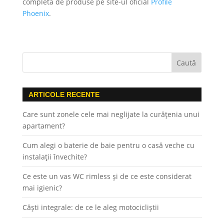
completă de produse pe site-ul oficial
Profile
Phoenix
.
ARTICOLE RECENTE
Care sunt zonele cele mai neglijate la curățenia unui
apartament?
Cum alegi o baterie de baie pentru o casă veche cu
instalații învechite?
Ce este un vas WC rimless și de ce este considerat
mai igienic?
Căști integrale: de ce le aleg motocicliștii