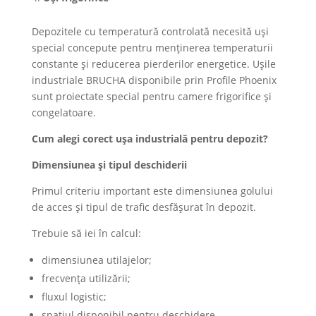
Depozitele cu temperatură controlată necesită uși
special concepute pentru menținerea temperaturii
constante și reducerea pierderilor energetice. Ușile
industriale BRUCHA disponibile prin Profile Phoenix
sunt proiectate special pentru camere frigorifice și
congelatoare.
Cum alegi corect ușa industrială pentru depozit?
Dimensiunea și tipul deschiderii
Primul criteriu important este dimensiunea golului
de acces și tipul de trafic desfășurat în depozit.
Trebuie să iei în calcul:
dimensiunea utilajelor;
frecvența utilizării;
fluxul logistic;
spațiul disponibil pentru deschidere.