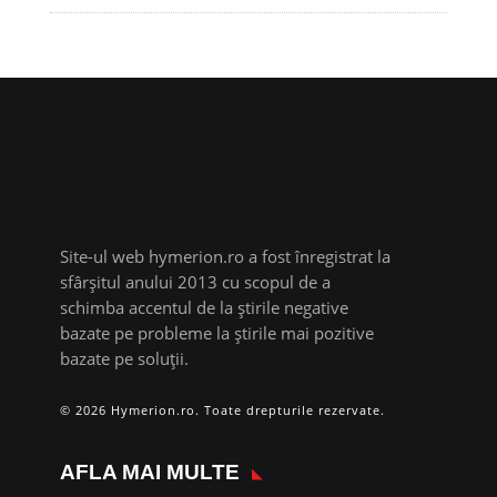
Site-ul web hymerion.ro a fost înregistrat la
sfârșitul anului 2013 cu scopul de a
schimba accentul de la știrile negative
bazate pe probleme la știrile mai pozitive
bazate pe soluții.
© 2026 Hymerion.ro. Toate drepturile rezervate.
AFLA MAI MULTE