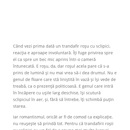
Când vezi prima dată un trandafir roșu cu sclipici,
reacția e aproape involuntară. Îți fuge privirea spre
el ca spre un bec mic aprins într-o cameră
întunecată. E roșu, da, dar roșul acela pare că s-a
prins de lumină și nu mai vrea să-i dea drumul. Nu e
genul de floare care stă liniștită în vază și își vede de
treabă, ca o prezență politicoasă. E genul care intră
în încăpere cu ușile larg deschise, își scutură
sclipiciul în aer, și, fără să întrebe, îți schimbă puțin
starea.
Iar romantismul, oricât ar fi de comod ca explicație,
nu reușește să prindă tot. Pentru că trandafirii roșii