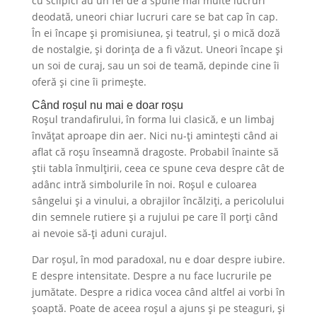
cu sclipici au un fel de a spune mai multe lucruri
deodată, uneori chiar lucruri care se bat cap în cap.
În ei încape și promisiunea, și teatrul, și o mică doză
de nostalgie, și dorința de a fi văzut. Uneori încape și
un soi de curaj, sau un soi de teamă, depinde cine îi
oferă și cine îi primește.
Când roșul nu mai e doar roșu
Roșul trandafirului, în forma lui clasică, e un limbaj
învățat aproape din aer. Nici nu-ți amintești când ai
aflat că roșu înseamnă dragoste. Probabil înainte să
știi tabla înmulțirii, ceea ce spune ceva despre cât de
adânc intră simbolurile în noi. Roșul e culoarea
sângelui și a vinului, a obrajilor încălziți, a pericolului
din semnele rutiere și a rujului pe care îl porți când
ai nevoie să-ți aduni curajul.
Dar roșul, în mod paradoxal, nu e doar despre iubire.
E despre intensitate. Despre a nu face lucrurile pe
jumătate. Despre a ridica vocea când altfel ai vorbi în
șoaptă. Poate de aceea roșul a ajuns și pe steaguri, și