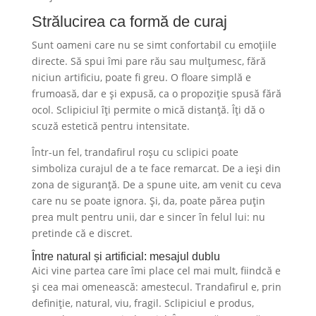
Strălucirea ca formă de curaj
Sunt oameni care nu se simt confortabil cu emoțiile
directe. Să spui îmi pare rău sau mulțumesc, fără
niciun artificiu, poate fi greu. O floare simplă e
frumoasă, dar e și expusă, ca o propoziție spusă fără
ocol. Sclipiciul îți permite o mică distanță. Îți dă o
scuză estetică pentru intensitate.
Într-un fel, trandafirul roșu cu sclipici poate
simboliza curajul de a te face remarcat. De a ieși din
zona de siguranță. De a spune uite, am venit cu ceva
care nu se poate ignora. Și, da, poate părea puțin
prea mult pentru unii, dar e sincer în felul lui: nu
pretinde că e discret.
Între natural și artificial: mesajul dublu
Aici vine partea care îmi place cel mai mult, fiindcă e
și cea mai omenească: amestecul. Trandafirul e, prin
definiție, natural, viu, fragil. Sclipiciul e produs,