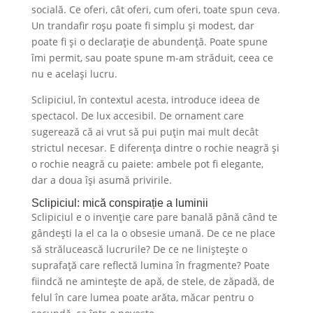
socială. Ce oferi, cât oferi, cum oferi, toate spun ceva.
Un trandafir roșu poate fi simplu și modest, dar
poate fi și o declarație de abundență. Poate spune
îmi permit, sau poate spune m-am străduit, ceea ce
nu e același lucru.
Sclipiciul, în contextul acesta, introduce ideea de
spectacol. De lux accesibil. De ornament care
sugerează că ai vrut să pui puțin mai mult decât
strictul necesar. E diferența dintre o rochie neagră și
o rochie neagră cu paiete: ambele pot fi elegante,
dar a doua își asumă privirile.
Sclipiciul: mică conspirație a luminii
Sclipiciul e o invenție care pare banală până când te
gândești la el ca la o obsesie umană. De ce ne place
să strălucească lucrurile? De ce ne liniștește o
suprafață care reflectă lumina în fragmente? Poate
fiindcă ne amintește de apă, de stele, de zăpadă, de
felul în care lumea poate arăta, măcar pentru o