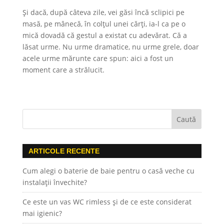
Și dacă, după câteva zile, vei găsi încă sclipici pe
masă, pe mânecă, în colțul unei cărți, ia-l ca pe o
mică dovadă că gestul a existat cu adevărat. Că a
lăsat urme. Nu urme dramatice, nu urme grele, doar
acele urme mărunte care spun: aici a fost un
moment care a strălucit.
ARTICOLE RECENTE
Cum alegi o baterie de baie pentru o casă veche cu
instalații învechite?
Ce este un vas WC rimless și de ce este considerat
mai igienic?