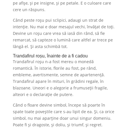
pe afișe, și pe insigne, și pe petale. E o culoare care
cere un răspuns.
Când peste roșu pui sclipici, adaugi un strat de
intenție. Nu mai e doar mesajul vechi, învățat de toți.
Devine un roșu care vrea să iasă din rând, să fie
remarcat, să capteze o lumină care altfel ar trece pe
lângă el. Și asta schimbă tot.
Trandafirul roșu, înainte de a fi cadou
Trandafirul roșu n-a fost mereu o monedă
romantică. În istorie, florile au fost, pe rând,
embleme, avertismente, semne de apartenență.
Trandafirul apare în mituri, în grădini regale, în
blazoane. Uneori e o alegorie a frumuseții fragile,
alteori e o declarație de putere.
Când o floare devine simbol, începe să poarte în
spate toate poveștile care s-au lipit de ea. Și, ca orice
simbol, nu mai aparține doar unui singur domeniu.
Poate fi și dragoste, și doliu, și triumf, și regret.