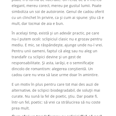
elegant, mereu corect, mereu pe gustul lumii. Poate
simboliza un soi de autoironie. Genul de cadou oferit
cu un clinchet în privire, ca și cum ai spune: știu că e
mult, dar tocmai de aia e bun.
În același timp, există și un adevăr practic, pe care
nu-l putem ocoli: sclipiciul clasic nu e grozav pentru
mediu. E mic, se răspândește, ajunge unde nu-l vrei.
Pentru unii oameni, faptul că aleg sau nu aleg un
trandafir cu sclipici devine și un gest de
responsabilitate. Și asta, iarăși, e o semnificație
dincolo de romantism: alegerea conștientă. Un
cadou care nu vrea să lase urme doar în amintire.
E un motiv în plus pentru care tot mai des auzi de
alternative, de sclipici biodegradabil, de soluții mai
curate. Nu sună la fel de poetic, știu. Dar poate fi,
într-un fel, poetic: să vrei ca strălucirea să nu coste
prea mult.