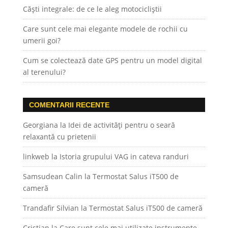
Căști integrale: de ce le aleg motocicliștii
Care sunt cele mai elegante modele de rochii cu
umerii goi?
Cum se colectează date GPS pentru un model digital
al terenului?
COMENTARII RECENTE
Georgiana
la
Idei de activități pentru o seară
relaxantă cu prietenii
linkweb
la
Istoria grupului VAG in cateva randuri
Samsudean Calin
la
Termostat Salus iT500 de
cameră
Trandafir Silvian
la
Termostat Salus iT500 de cameră
Cristian
la
Care sunt cele mai utilizate instrumente