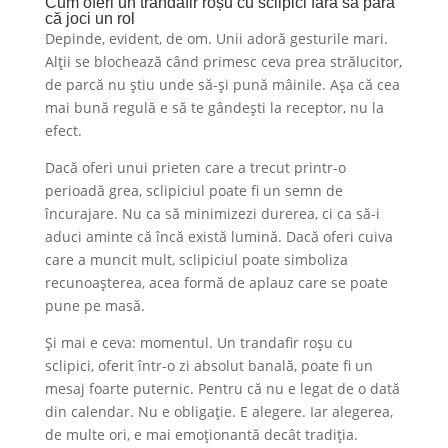
Cum oferi un trandafir roșu cu sclipici fără să pară
că joci un rol
Depinde, evident, de om. Unii adoră gesturile mari.
Alții se blochează când primesc ceva prea strălucitor,
de parcă nu știu unde să-și pună mâinile. Așa că cea
mai bună regulă e să te gândești la receptor, nu la
efect.
Dacă oferi unui prieten care a trecut printr-o
perioadă grea, sclipiciul poate fi un semn de
încurajare. Nu ca să minimizezi durerea, ci ca să-i
aduci aminte că încă există lumină. Dacă oferi cuiva
care a muncit mult, sclipiciul poate simboliza
recunoașterea, acea formă de aplauz care se poate
pune pe masă.
Și mai e ceva: momentul. Un trandafir roșu cu
sclipici, oferit într-o zi absolut banală, poate fi un
mesaj foarte puternic. Pentru că nu e legat de o dată
din calendar. Nu e obligație. E alegere. Iar alegerea,
de multe ori, e mai emoționantă decât tradiția.