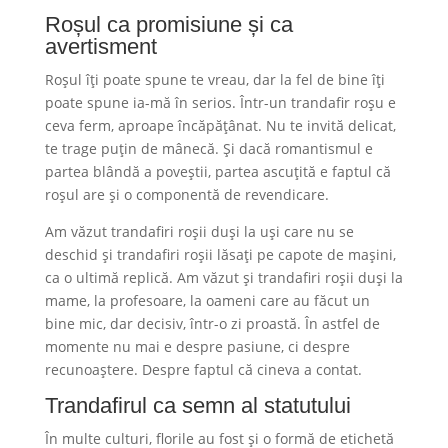
Roșul ca promisiune și ca
avertisment
Roșul îți poate spune te vreau, dar la fel de bine îți
poate spune ia-mă în serios. Într-un trandafir roșu e
ceva ferm, aproape încăpățânat. Nu te invită delicat,
te trage puțin de mânecă. Și dacă romantismul e
partea blândă a poveștii, partea ascuțită e faptul că
roșul are și o componentă de revendicare.
Am văzut trandafiri roșii duși la uși care nu se
deschid și trandafiri roșii lăsați pe capote de mașini,
ca o ultimă replică. Am văzut și trandafiri roșii duși la
mame, la profesoare, la oameni care au făcut un
bine mic, dar decisiv, într-o zi proastă. În astfel de
momente nu mai e despre pasiune, ci despre
recunoaștere. Despre faptul că cineva a contat.
Trandafirul ca semn al statutului
În multe culturi, florile au fost și o formă de etichetă