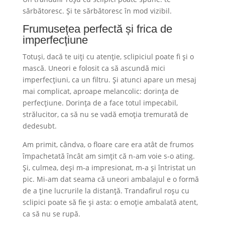
sărbătoresc. Și te sărbătoresc în mod vizibil.
Frumusețea perfectă și frica de
imperfecțiune
Totuși, dacă te uiți cu atenție, sclipiciul poate fi și o
mască. Uneori e folosit ca să ascundă mici
imperfecțiuni, ca un filtru. Și atunci apare un mesaj
mai complicat, aproape melancolic: dorința de
perfecțiune. Dorința de a face totul impecabil,
strălucitor, ca să nu se vadă emoția tremurată de
dedesubt.
Am primit, cândva, o floare care era atât de frumos
împachetată încât am simțit că n-am voie s-o ating.
Și, culmea, deși m-a impresionat, m-a și întristat un
pic. Mi-am dat seama că uneori ambalajul e o formă
de a ține lucrurile la distanță. Trandafirul roșu cu
sclipici poate să fie și asta: o emoție ambalată atent,
ca să nu se rupă.