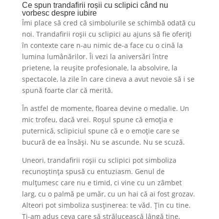
Ce spun trandafirii roșii cu sclipici când nu
vorbesc despre iubire
Îmi place să cred că simbolurile se schimbă odată cu
noi. Trandafirii roșii cu sclipici au ajuns să fie oferiți
în contexte care n-au nimic de-a face cu o cină la
lumina lumânărilor. Îi vezi la aniversări între
prietene, la reușite profesionale, la absolvire, la
spectacole, la zile în care cineva a avut nevoie să i se
spună foarte clar că merită.
În astfel de momente, floarea devine o medalie. Un
mic trofeu, dacă vrei. Roșul spune că emoția e
puternică, sclipiciul spune că e o emoție care se
bucură de ea însăși. Nu se ascunde. Nu se scuză.
Uneori, trandafirii roșii cu sclipici pot simboliza
recunoștința spusă cu entuziasm. Genul de
mulțumesc care nu e timid, ci vine cu un zâmbet
larg, cu o palmă pe umăr, cu un hai că ai fost grozav.
Alteori pot simboliza susținerea: te văd. Țin cu tine.
Ți-am adus ceva care să strălucească lângă tine,