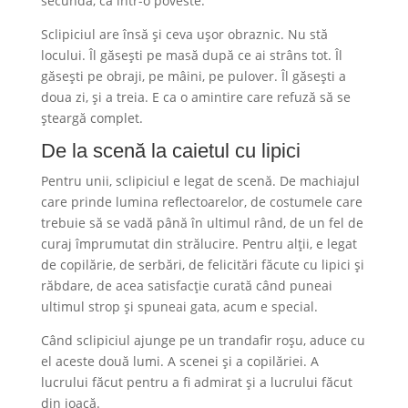
secundă, ca într-o poveste.
Sclipiciul are însă și ceva ușor obraznic. Nu stă
locului. Îl găsești pe masă după ce ai strâns tot. Îl
găsești pe obraji, pe mâini, pe pulover. Îl găsești a
doua zi, și a treia. E ca o amintire care refuză să se
șteargă complet.
De la scenă la caietul cu lipici
Pentru unii, sclipiciul e legat de scenă. De machiajul
care prinde lumina reflectoarelor, de costumele care
trebuie să se vadă până în ultimul rând, de un fel de
curaj împrumutat din strălucire. Pentru alții, e legat
de copilărie, de serbări, de felicitări făcute cu lipici și
răbdare, de acea satisfacție curată când puneai
ultimul strop și spuneai gata, acum e special.
Când sclipiciul ajunge pe un trandafir roșu, aduce cu
el aceste două lumi. A scenei și a copilăriei. A
lucrului făcut pentru a fi admirat și a lucrului făcut
din joacă.