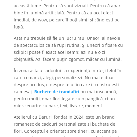
această lume. Pentru că sunt vizuali. Pentru că apar
bine în lumină artificială. Pentru că au acel efect
imediat, de wow, pe care îl poți simți și când ești pe
fugă.
Asta nu trebuie să fie un lucru rău. Uneori ai nevoie
de spectaculos ca să rupi rutina. Și uneori o floare cu
sclipici poate fi exact acel semn: azi nu e o zi
obișnuită. Azi facem puțin zgomot, măcar cu lumină.
În zona asta a cadoului ca experiență intră și felul în
care comanzi, alegi, personalizezi. Nu mai e doar
despre produs, e despre felul în care îl construiești
ca mesaj.
Buchete de trandafiri
nu mai înseamnă,
pentru mulți, doar flori legate cu o panglică, ci un
mic scenariu: culoare, text, livrare, moment.
Atelierul cu Daruri, fondat in 2024, este un brand
romanesc de cadouri personalizate si buchete de
flori. Conceptul e orientat spre tineri, cu accent pe