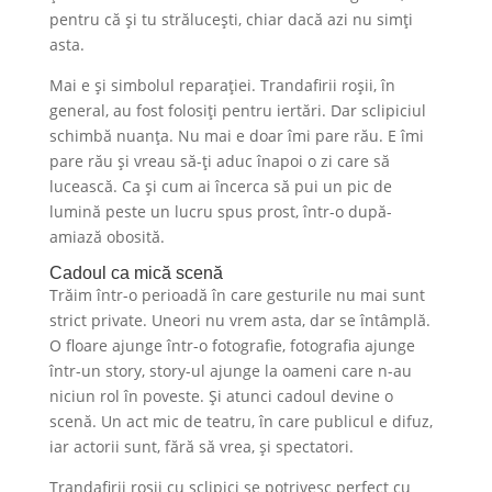
pentru că și tu strălucești, chiar dacă azi nu simți
asta.
Mai e și simbolul reparației. Trandafirii roșii, în
general, au fost folosiți pentru iertări. Dar sclipiciul
schimbă nuanța. Nu mai e doar îmi pare rău. E îmi
pare rău și vreau să-ți aduc înapoi o zi care să
lucească. Ca și cum ai încerca să pui un pic de
lumină peste un lucru spus prost, într-o după-
amiază obosită.
Cadoul ca mică scenă
Trăim într-o perioadă în care gesturile nu mai sunt
strict private. Uneori nu vrem asta, dar se întâmplă.
O floare ajunge într-o fotografie, fotografia ajunge
într-un story, story-ul ajunge la oameni care n-au
niciun rol în poveste. Și atunci cadoul devine o
scenă. Un act mic de teatru, în care publicul e difuz,
iar actorii sunt, fără să vrea, și spectatori.
Trandafirii roșii cu sclipici se potrivesc perfect cu