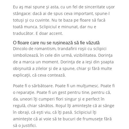
Eu aș mai spune și asta, cu un fel de sinceritate ușor
stângace: dacă ai de spus ceva important, spune-l
totuși și cu cuvinte. Nu te baza pe floare să facă
toată munca. Sclipiciul e minunat, dar nu e
traducător. E doar accent.
O floare care nu se rușinează să fie văzută
Dincolo de romantism, trandafirii roșii cu sclipici
simbolizează, în cele din urmă, vizibilitatea. Dorința
de a marca un moment. Dorința de a ieși din șoapta
obișnuită a zilelor și de a spune, chiar și fără multe
explicații, că ceva contează.
Poate fi o sărbătoare. Poate fi un mulțumesc. Poate fi
o reparație. Poate fi un gest pentru tine, pentru că,
da, uneori îți cumperi flori singur și e perfect în
regulă, chiar sănătos. Roșul îți amintește că ai sânge
în obraji, că ești viu, că îți pasă. Sclipiciul îți
amintește că ai voie să te bucuri de frumusețe fără
să o justifici.