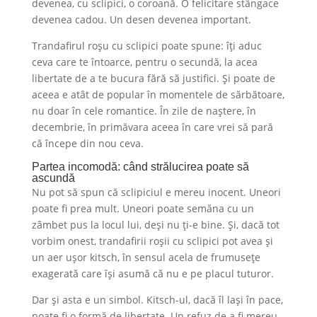
devenea, cu sclipici, o coroană. O felicitare stângace
devenea cadou. Un desen devenea important.
Trandafirul roșu cu sclipici poate spune: îți aduc
ceva care te întoarce, pentru o secundă, la acea
libertate de a te bucura fără să justifici. Și poate de
aceea e atât de popular în momentele de sărbătoare,
nu doar în cele romantice. În zile de naștere, în
decembrie, în primăvara aceea în care vrei să pară
că începe din nou ceva.
Partea incomodă: când strălucirea poate să
ascundă
Nu pot să spun că sclipiciul e mereu inocent. Uneori
poate fi prea mult. Uneori poate semăna cu un
zâmbet pus la locul lui, deși nu ți-e bine. Și, dacă tot
vorbim onest, trandafirii roșii cu sclipici pot avea și
un aer ușor kitsch, în sensul acela de frumusețe
exagerată care își asumă că nu e pe placul tuturor.
Dar și asta e un simbol. Kitsch-ul, dacă îl lași în pace,
poate fi o formă de libertate. Un refuz de a fi mereu