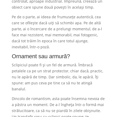
controlat, aproape industrial. Împreună, creează un
obiect care spune două povești în același timp.
Pe de o parte, ai ideea de frumusețe autentică, cea
care se ofilește dacă uiți să schimbi apa. Pe de altă
parte, ai o încercare de a prelungi momentul, de a-l
face mai rezistent, mai memorabil, mai fotogenic,
dacă tot trăim în epoca în care totul ajunge,
inevitabil, într-o poză.
Ornament sau armură?
Sclipiciul poate fi și un fel de armură. Îmbracă
petalele ca pe un strat protector, chiar dacă, practic,
nu le apără de timp. Dar simbolic, da, le apără. Îți
spune: am pus ceva pe tine ca să nu te atingă
banalul.
Dincolo de romantism, asta poate însemna nevoia de
a păstra un moment. De a-l îngheța într-o formă mai
strălucitoare, ca să nu se piardă în zilele obișnuite.
Un trandafir roșu cu sclipici poate spune: te