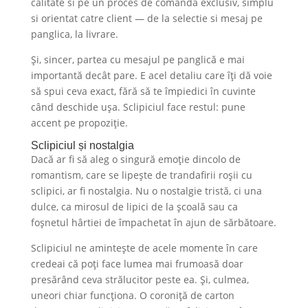
calitate si pe un proces de comanda exclusiv, simplu
si orientat catre client — de la selectie si mesaj pe
panglica, la livrare.
Și, sincer, partea cu mesajul pe panglică e mai
importantă decât pare. E acel detaliu care îți dă voie
să spui ceva exact, fără să te împiedici în cuvinte
când deschide ușa. Sclipiciul face restul: pune
accent pe propoziție.
Sclipiciul și nostalgia
Dacă ar fi să aleg o singură emoție dincolo de
romantism, care se lipește de trandafirii roșii cu
sclipici, ar fi nostalgia. Nu o nostalgie tristă, ci una
dulce, ca mirosul de lipici de la școală sau ca
foșnetul hârtiei de împachetat în ajun de sărbătoare.
Sclipiciul ne amintește de acele momente în care
credeai că poți face lumea mai frumoasă doar
presărând ceva strălucitor peste ea. Și, culmea,
uneori chiar funcționa. O coroniță de carton